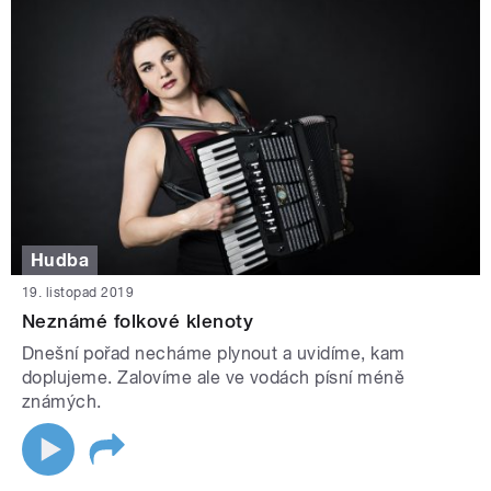
Hudba
19. listopad 2019
Neznámé folkové klenoty
Dnešní pořad necháme plynout a uvidíme, kam
doplujeme. Zalovíme ale ve vodách písní méně
známých.