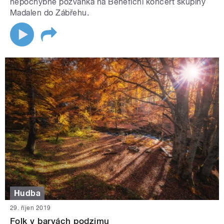
nepochybně pozvánka na Benefiční koncert skupiny
Madalen do Zábřehu.
Hudba
29. říjen 2019
Folk v barvách podzimu