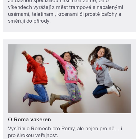
Je dávnou specialitou naší malé země, že o
víkendech vyrážejí z měst trampové s nabalenými
usárnami, teletinami, krosnami či prostě baťohy a
směřují do přírody.
O Roma vakeren
Vysílání o Romech pro Romy, ale nejen pro ně… i
pro širokou veřejnost.