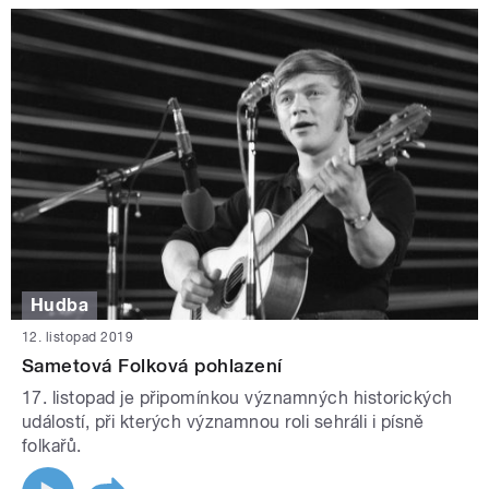
Hudba
12. listopad 2019
Sametová Folková pohlazení
17. listopad je připomínkou významných historických
událostí, při kterých významnou roli sehráli i písně
folkařů.