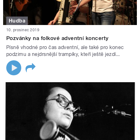
Hudba
10. prosinec 2019
Pozvánky na folkové adventní koncerty
Písně vhodné pro čas adventní, ale také pro konec
podzimu a nejdrsnější trampíky, kteří ještě jezdí...