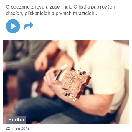
O podzimu znovu a zase jinak. O listí a papírových
dracích, plískanicích a prvních mrazících...
Hudba
22. říjen 2019