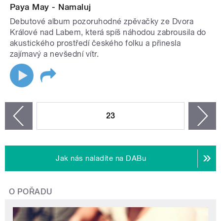
Paya May - Namaluj
Debutové album pozoruhodné zpěvačky ze Dvora
Králové nad Labem, která spíš náhodou zabrousila do
akustického prostředí českého folku a přinesla
zajímavý a nevšední vítr.
STRÁNKY
23
n
zí
Jak nás naladíte na DABu
O POŘADU