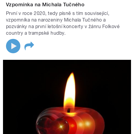
Vzpomínka na Michala Tučného
První v roce 2020, tedy písně s tím související,
vzpomníka na narozeniny Michala Tučného a
pozvánky na první letošní koncerty v žánru Folkové
country a trampské hudby.