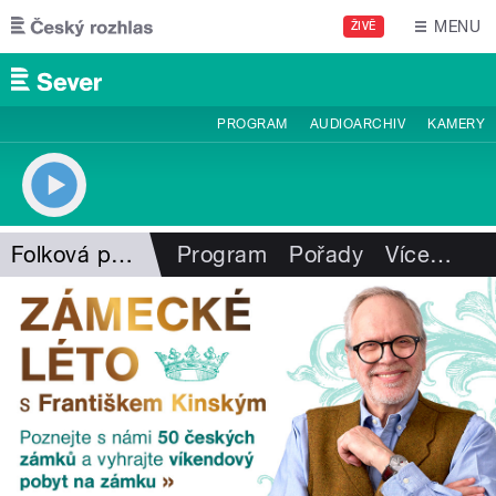
Přejít k hlavnímu obsahu
MENU
ŽIVĚ
PROGRAM
AUDIOARCHIV
KAMERY
Folková pohlazení
Program
Pořady
Více
…