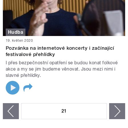
Hudba
19. květen 2020
Pozvánka na internetové koncerty i začínající
festivalové přehlídky
I přes bezpečnostní opatření se budou konat folkové
akce a my se jim budeme věnovat. Jsou mezi nimi i
slavné přehlídky.
STRÁNKY
21
n
zí