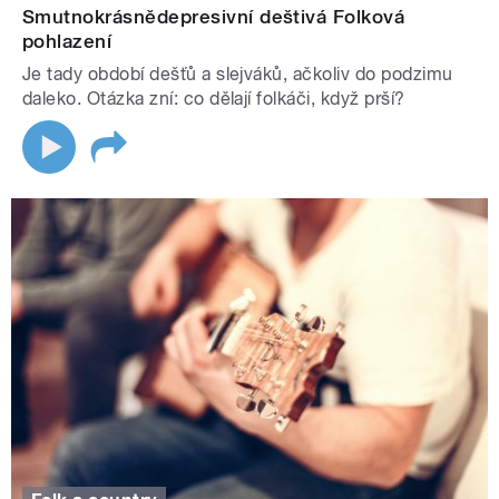
Smutnokrásnědepresivní deštivá Folková
pohlazení
Je tady období dešťů a slejváků, ačkoliv do podzimu
daleko. Otázka zní: co dělají folkáči, když prší?