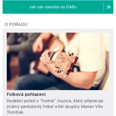
Jak nás naladíte na DABu
O POŘADU
Folková pohlazení
Hudební pořad o "hodné" muzice, který připravuje
známý pardubický folkař a lídr skupiny Marien Víťa
Troníček.