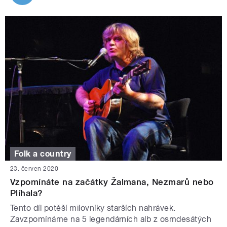
Folk a country
23. červen 2020
Vzpomínáte na začátky Žalmana, Nezmarů nebo
Plíhala?
Tento díl potěší milovníky starších nahrávek.
Zavzpomínáme na 5 legendárních alb z osmdesátých