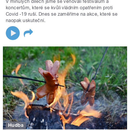
V minulých dílech jsme se věnovali festivalům a
koncertům, které se kvůli vládním opatřením proti
Covid -19 ruší. Dnes se zaměříme na akce, které se
naopak uskuteční.
Hudba