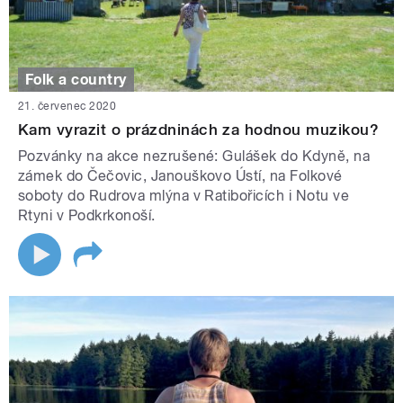
Folk a country
21. červenec 2020
Kam vyrazit o prázdninách za hodnou muzikou?
Pozvánky na akce nezrušené: Gulášek do Kdyně, na
zámek do Čečovic, Janouškovo Ústí, na Folkové
soboty do Rudrova mlýna v Ratibořicích i Notu ve
Rtyni v Podkrkonoší.