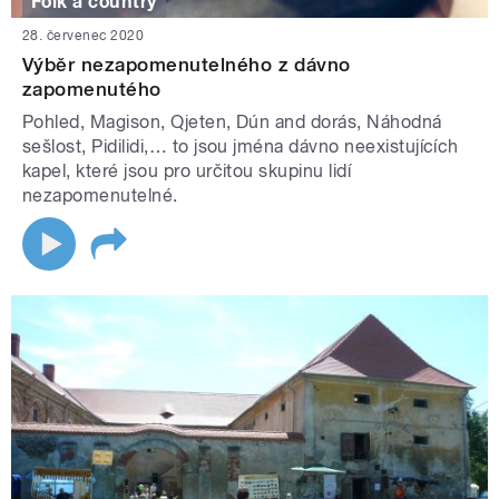
Folk a country
28. červenec 2020
Výběr nezapomenutelného z dávno
zapomenutého
Pohled, Magison, Qjeten, Dún and dorás, Náhodná
sešlost, Pidilidi,… to jsou jména dávno neexistujících
kapel, které jsou pro určitou skupinu lidí
nezapomenutelné.