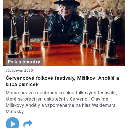
Folk a country
30. červen 2020
Červencové folkové festivaly, Mišíkovi Andělé a
kupa písniček
Máme pro vás souhrnný přehled folkových festivalů,
které se přeci jen uskuteční v červenci. Olavíme
Mišíkovy Anděly a vzpomeneme na hlas Waldemara
Matušky.