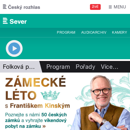
Přejít k hlavnímu obsahu
MENU
ŽIVĚ
PROGRAM
AUDIOARCHIV
KAMERY
Folková pohlazení
Program
Pořady
Více
…