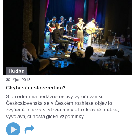
Hudba
30. říjen 2018
Chybí vám slovenština?
S ohledem na nedávné oslavy výročí vzniku
Československa se v Českém rozhlase objevilo
zvýšené množství slovenštiny - tak krásně měkké,
vyvolávající nostalgické vzpomínky.