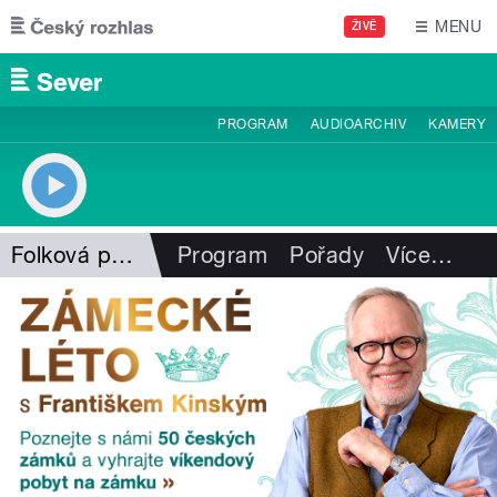
Přejít k hlavnímu obsahu
MENU
ŽIVĚ
PROGRAM
AUDIOARCHIV
KAMERY
Folková pohlazení
Program
Pořady
Více
…