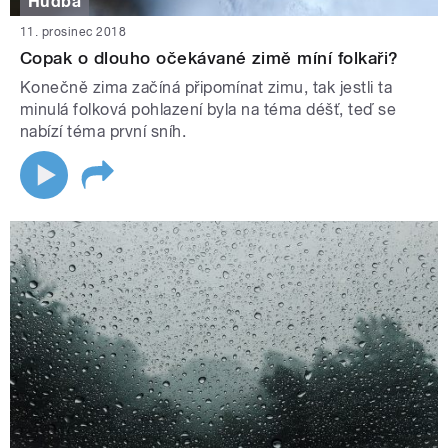
Hudba
11. prosinec 2018
Copak o dlouho očekávané zimě míní folkaři?
Konečně zima začíná připomínat zimu, tak jestli ta
minulá folková pohlazení byla na téma déšť, teď se
nabízí téma první sníh.