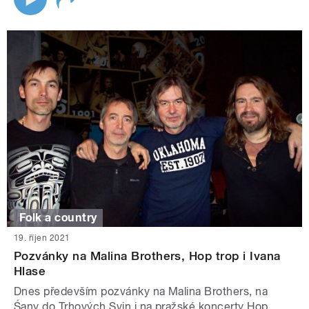
Folk a country
19. říjen 2021
Pozvánky na Malina Brothers, Hop trop i Ivana
Hlase
Dnes především pozvánky na Malina Brothers, na
Śany do Trhových Svin i na pražské koncerty Hop