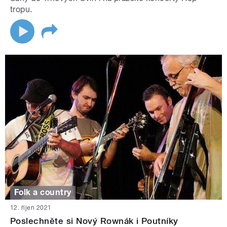
tropu.
Folk a country
12. říjen 2021
Poslechněte si Nový Rownák i Poutníky