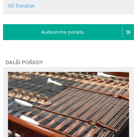
Vít Troníček
Audioarchiv pořadu
DALŠÍ POŘADY