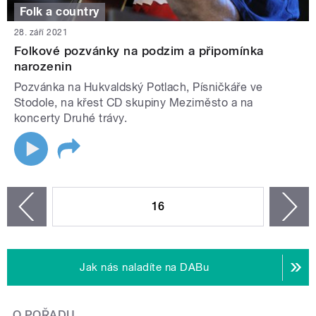
Folk a country
28. září 2021
Folkové pozvánky na podzim a připomínka
narozenin
Pozvánka na Hukvaldský Potlach, Písničkáře ve
Stodole, na křest CD skupiny Meziměsto a na
koncerty Druhé trávy.
STRÁNKY
16
n
zí
Jak nás naladíte na DABu
O POŘADU