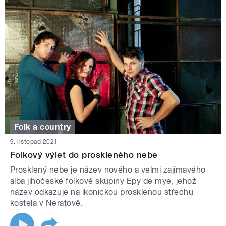
Folk a country
9. listopad 2021
Folkový výlet do proskleného nebe
Prosklený nebe je název nového a velmi zajímavého
alba jihočeské folkové skupiny Epy de mye, jehož
název odkazuje na ikonickou prosklenou střechu
kostela v Neratově.