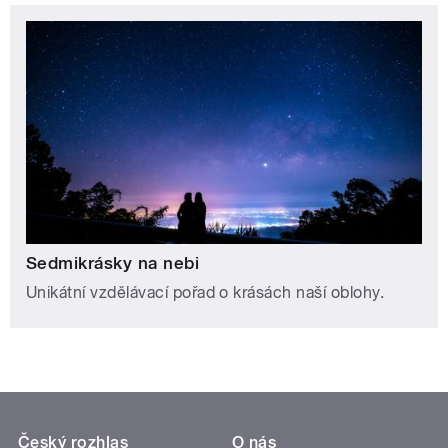
Sedmikrásky na nebi
Unikátní vzdělávací pořad o krásách naší oblohy.
Český rozhlas
O nás