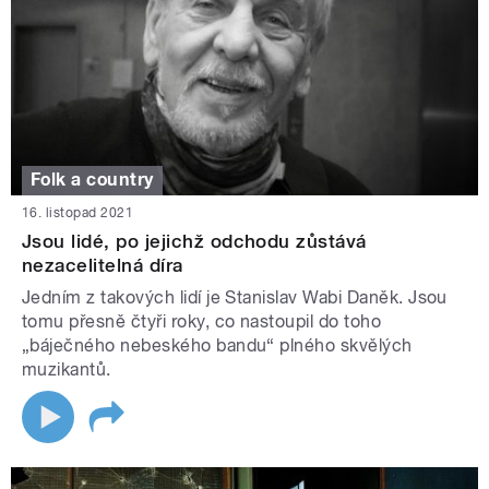
Folk a country
16. listopad 2021
Jsou lidé, po jejichž odchodu zůstává
nezacelitelná díra
Jedním z takových lidí je Stanislav Wabi Daněk. Jsou
tomu přesně čtyři roky, co nastoupil do toho
„báječného nebeského bandu“ plného skvělých
muzikantů.