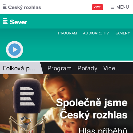
Přejít k hlavnímu obsahu
MENU
ŽIVĚ
PROGRAM
AUDIOARCHIV
KAMERY
Folková pohlazení
Program
Pořady
Více
…