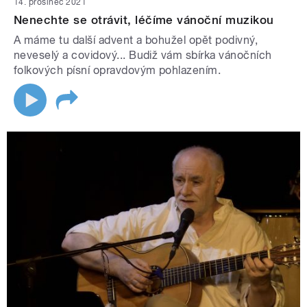
14. prosinec 2021
Nenechte se otrávit, léčíme vánoční muzikou
A máme tu další advent a bohužel opět podivný,
neveselý a covidový... Budiž vám sbírka vánočních
folkových písní opravdovým pohlazením.