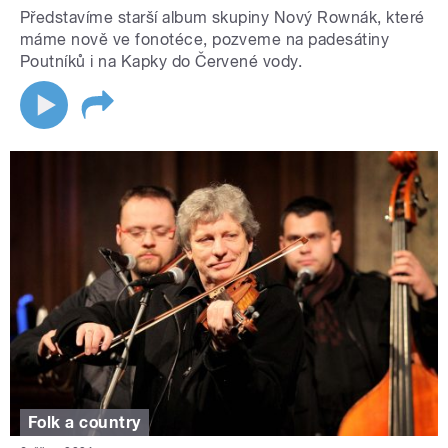
Představíme starší album skupiny Nový Rownák, které
máme nově ve fonotéce, pozveme na padesátiny
Poutníků i na Kapky do Červené vody.
Folk a country