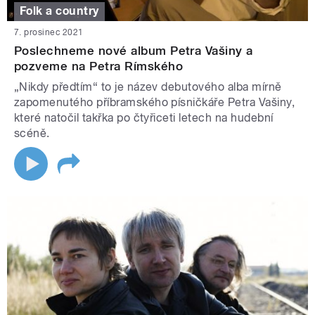
Folk a country
7. prosinec 2021
Poslechneme nové album Petra Vašiny a
pozveme na Petra Rímského
„Nikdy předtím“ to je název debutového alba mírně
zapomenutého příbramského písničkáře Petra Vašiny,
které natočil takřka po čtyřiceti letech na hudební
scéně.