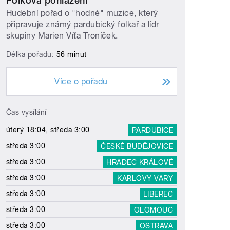
Folková pohlazení
Hudební pořad o "hodné" muzice, který
připravuje známý pardubický folkař a lídr
skupiny Marien Víťa Troníček.
Délka pořadu:
56 minut
Více o pořadu
Čas vysílání
úterý 18:04, středa 3:00
PARDUBICE
středa 3:00
ČESKÉ BUDĚJOVICE
středa 3:00
HRADEC KRÁLOVÉ
středa 3:00
KARLOVY VARY
středa 3:00
LIBEREC
středa 3:00
OLOMOUC
středa 3:00
OSTRAVA