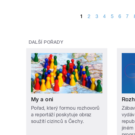
STRÁNKY
1
2
3
4
5
6
7
DALŠÍ POŘADY
My a oni
Rozh
Pořad, který formou rozhovorů
Zábav
a reportáží poskytuje obraz
vydáv
soužití cizinců s Čechy.
repub
jiném
prog