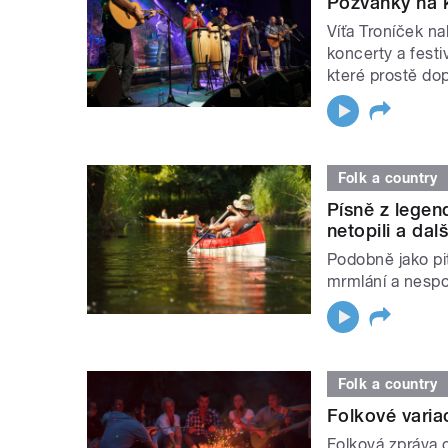
Pozvánky na k
Víťa Troníček n
koncerty a festi
které prostě dopl
Folk a country
Písně z lege
netopili a dalš
Podobně jako pit
mrmlání a nespo
Folk a country
Folkové varia
Folková zpráva 