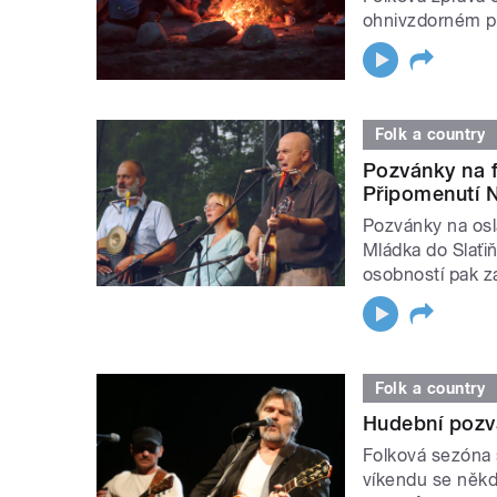
ohnivzdorném pu
Folk a country
Pozvánky na f
Připomenutí N
Pozvánky na osl
Mládka do Slaťiň
osobností pak zá
Folk a country
Hudební pozv
Folková sezóna 
víkendu se někde