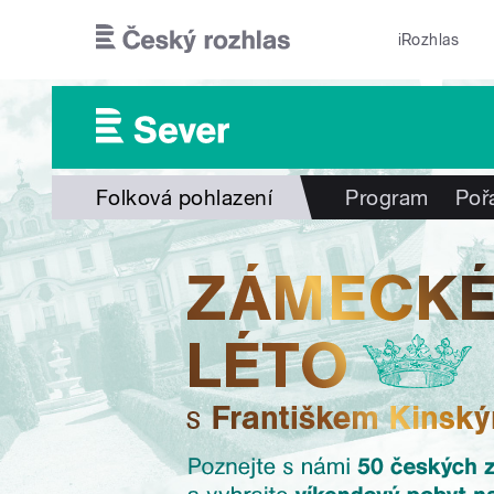
Přejít k hlavnímu obsahu
iRozhlas
Folková pohlazení
Program
Poř