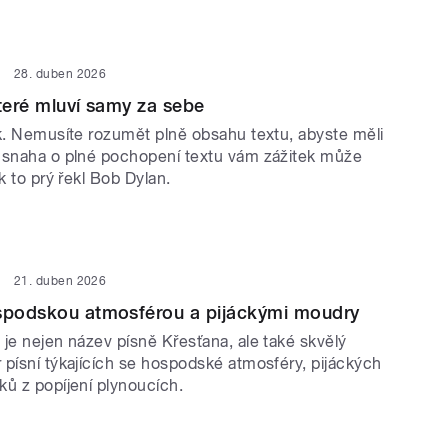
28. duben 2026
které mluví samy za sebe
ek. Nemusíte rozumět plně obsahu textu, abyste měli
 snaha o plné pochopení textu vám zážitek může
ak to prý řekl Bob Dylan.
21. duben 2026
ospodskou atmosférou a pijáckými moudry
je nejen název písně Křesťana, ale také skvělý
 písní týkajících se hospodské atmosféry, pijáckých
ků z popíjení plynoucích.