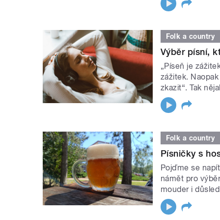
Folk a country
Výběr písní, 
„Píseň je zážit
zážitek. Naopak
zkazit“. Tak něj
Folk a country
Písničky s h
Pojďme se napít 
námět pro výběr
mouder i důsled