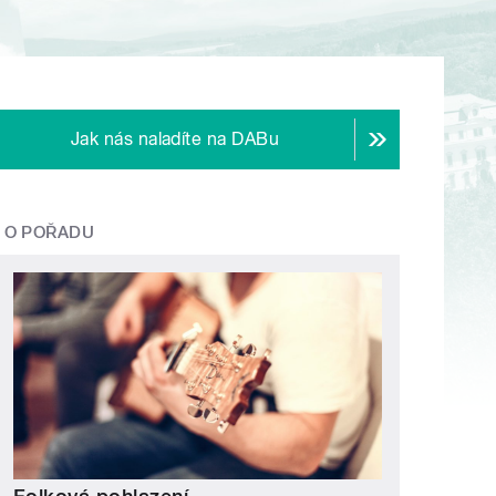
Jak nás naladíte na DABu
O POŘADU