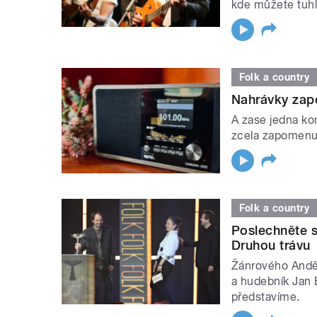
kde můžete tuhl
Folk a country
Nahrávky zap
A zase jedna ko
zcela zapomenut
Folk a country
Poslechněte s
Druhou trávu
Žánrového Anděl
a hudebník Jan 
představíme.