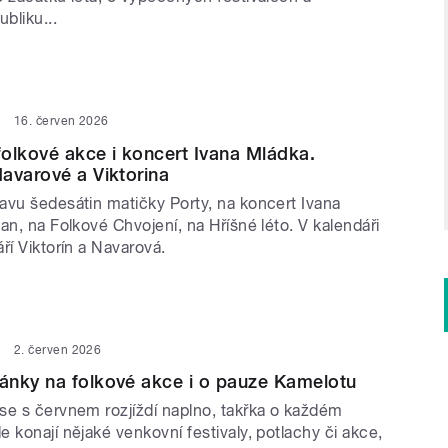
bliku...
16. červen 2026
olkové akce i koncert Ivana Mládka.
avarové a Viktorina
avu šedesátin matičky Porty, na koncert Ivana
an, na Folkové Chvojení, na Hříšné léto. V kalendáři
ří Viktorín a Navarová.
2. červen 2026
ánky na folkové akce i o pauze Kamelotu
se s červnem rozjíždí naplno, takřka o každém
 konají nějaké venkovní festivaly, potlachy či akce,