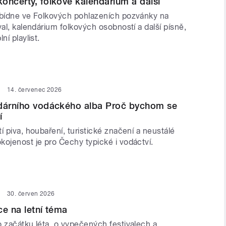
oncerty, folkové kalendárium a další
abídne ve Folkových pohlazeních pozvánky na
val, kalendárium folkových osobností a další písně,
ní playlist.
14. červenec 2026
ndárního vodáckého alba Proč bychom se
í
í piva, houbaření, turistické značení a neustálé
kojenost je pro Čechy typické i vodáctví.
30. červen 2026
ce na letní téma
o začátku léta, o vypečených festivalech a