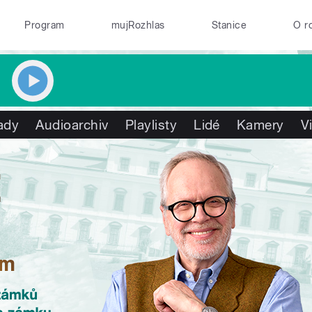
Program
mujRozhlas
Stanice
O r
ady
Audioarchiv
Playlisty
Lidé
Kamery
V