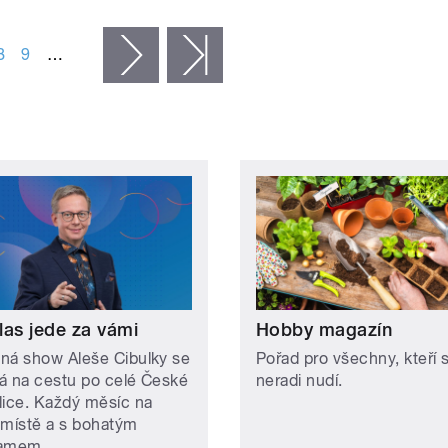
8
9
…
následující ›
poslední »
las jede za vámi
Hobby magazín
ná show Aleše Cibulky se
Pořad pro všechny, kteří 
á na cestu po celé České
neradi nudí.
lice. Každý měsíc na
 místě a s bohatým
ramem.