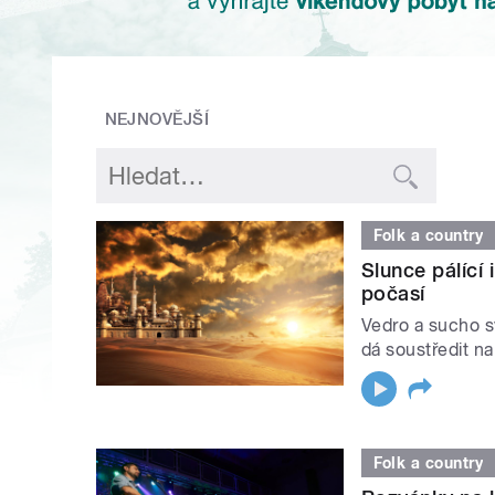
NEJNOVĚJŠÍ
Folk a country
Slunce pálící
počasí
Vedro a sucho sv
dá soustředit na
Folk a country