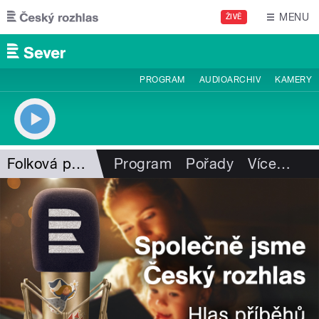
Přejít k hlavnímu obsahu
MENU
ŽIVĚ
PROGRAM
AUDIOARCHIV
KAMERY
Folková pohlazení
Program
Pořady
Více
…