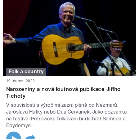
Folk a country
19. duben 2022
Narozeniny a nová loutnová publikace Jiřího
Tichoty
V souvislosti s výročími zazní písně od Nezmarů,
Jaroslava Hutky nebo Dua Červánek. Jako pozvánka
na festival Petrovické folkování bude hrát Samson a
Epydemye.