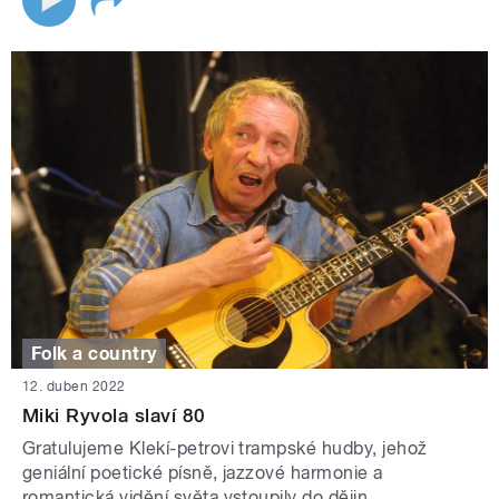
Folk a country
12. duben 2022
Miki Ryvola slaví 80
Gratulujeme Klekí-petrovi trampské hudby, jehož
geniální poetické písně, jazzové harmonie a
romantická vidění světa vstoupily do dějin.