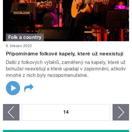
Folk a country
8. březen 2022
Připomínáme folkové kapely, které už neexistují
Další z folkových výběrů, zaměřený na kapely, které už
bohužel neexistují a které upadají v zapomnění, ačkoliv
mnohé z nich byly nezapomenutelné.
STRÁNKY
14
n
zí