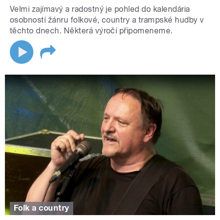
Velmi zajímavý a radostný je pohled do kalendária
osobností žánru folkové, country a trampské hudby v
těchto dnech. Některá výročí připomeneme.
Folk a country