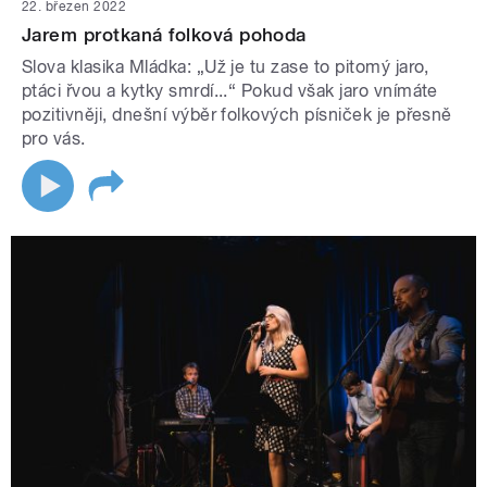
22. březen 2022
Jarem protkaná folková pohoda
Slova klasika Mládka: „Už je tu zase to pitomý jaro,
ptáci řvou a kytky smrdí...“ Pokud však jaro vnímáte
pozitivněji, dnešní výběr folkových písniček je přesně
pro vás.