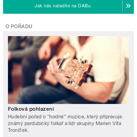
Jak nás naladíte na DABu
O POŘADU
Folková pohlazení
Hudební pořad o "hodné" muzice, který připravuje
známý pardubický folkař a lídr skupiny Marien Víťa
Troníček.