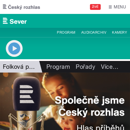
Přejít k hlavnímu obsahu
MENU
ŽIVĚ
PROGRAM
AUDIOARCHIV
KAMERY
Folková pohlazení
Program
Pořady
Více
…