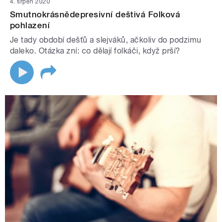
4. srpen 2020
Smutnokrásnědepresivní deštivá Folková
pohlazení
Je tady období dešťů a slejváků, ačkoliv do podzimu
daleko. Otázka zní: co dělají folkáči, když prší?