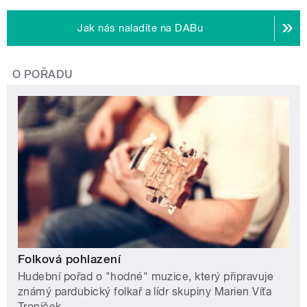
Jak nás naladíte na DABu
O POŘADU
Folková pohlazení
Hudební pořad o "hodné" muzice, který připravuje
známý pardubický folkař a lídr skupiny Marien Víťa
Troníček.