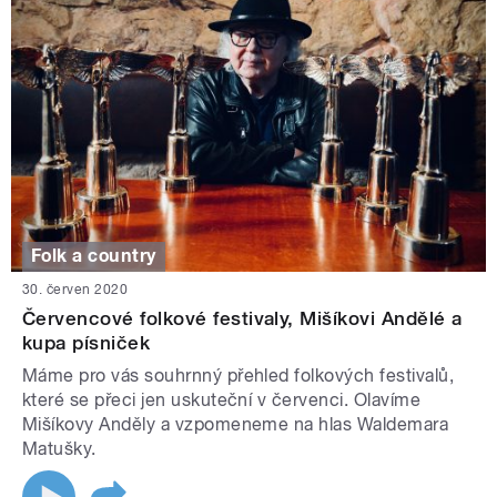
Folk a country
30. červen 2020
Červencové folkové festivaly, Mišíkovi Andělé a
kupa písniček
Máme pro vás souhrnný přehled folkových festivalů,
které se přeci jen uskuteční v červenci. Olavíme
Mišíkovy Anděly a vzpomeneme na hlas Waldemara
Matušky.