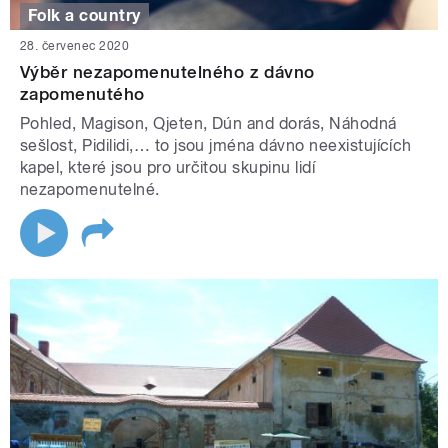
Folk a country
28. červenec 2020
Výběr nezapomenutelného z dávno
zapomenutého
Pohled, Magison, Qjeten, Dún and dorás, Náhodná
sešlost, Pidilidi,… to jsou jména dávno neexistujících
kapel, které jsou pro určitou skupinu lidí
nezapomenutelné.