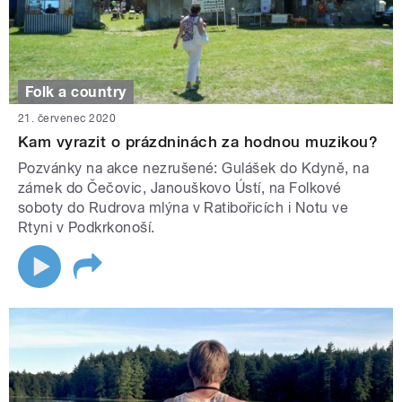
Folk a country
21. červenec 2020
Kam vyrazit o prázdninách za hodnou muzikou?
Pozvánky na akce nezrušené: Gulášek do Kdyně, na
zámek do Čečovic, Janouškovo Ústí, na Folkové
soboty do Rudrova mlýna v Ratibořicích i Notu ve
Rtyni v Podkrkonoší.