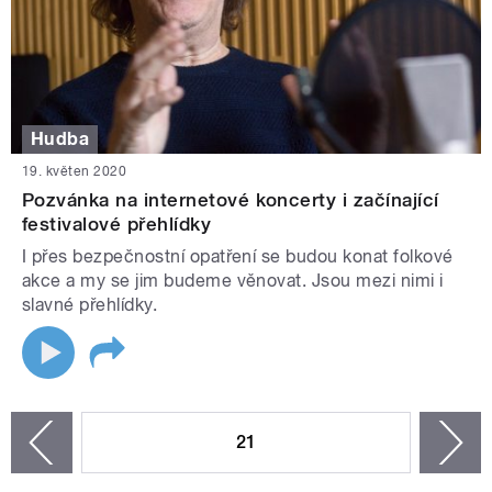
Hudba
19. květen 2020
Pozvánka na internetové koncerty i začínající
festivalové přehlídky
I přes bezpečnostní opatření se budou konat folkové
akce a my se jim budeme věnovat. Jsou mezi nimi i
slavné přehlídky.
STRÁNKY
21
n
zí