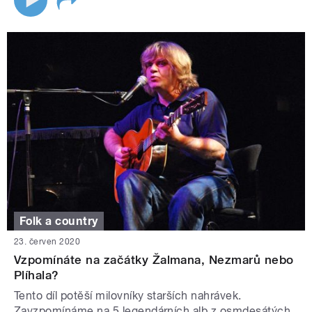
Folk a country
23. červen 2020
Vzpomínáte na začátky Žalmana, Nezmarů nebo
Plíhala?
Tento díl potěší milovníky starších nahrávek.
Zavzpomínáme na 5 legendárních alb z osmdesátých