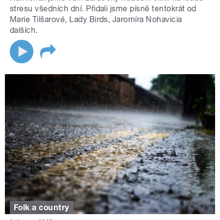
stresu všedních dní. Přidali jsme písně tentokrát od
Marie Tilšarové, Lady Birds, Jaromíra Nohavicia
dalších.
Folk a country