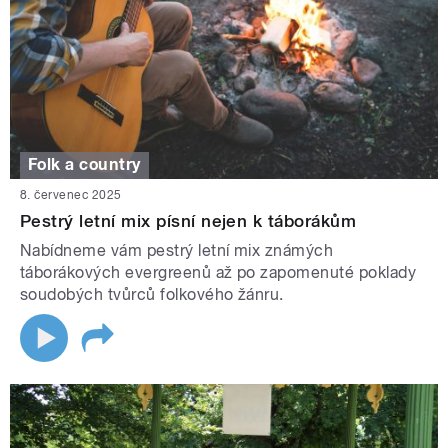
Folk a country
8. červenec 2025
Pestrý letní mix písní nejen k táborákům
Nabídneme vám pestrý letní mix známých
táborákových evergreenů až po zapomenuté poklady
soudobých tvůrců folkového žánru.