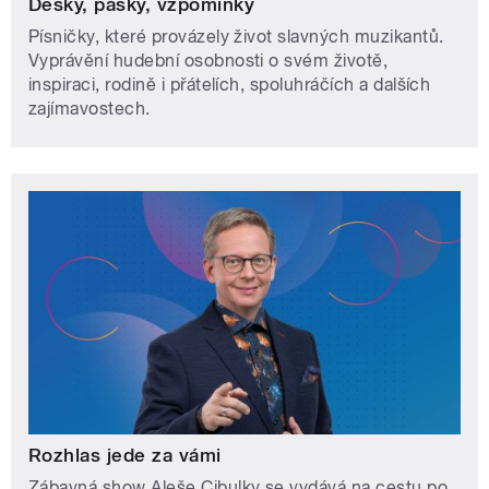
Desky, pásky, vzpomínky
Písničky, které provázely život slavných muzikantů.
Vyprávění hudební osobnosti o svém životě,
inspiraci, rodině i přátelích, spoluhráčích a dalších
zajímavostech.
Rozhlas jede za vámi
Zábavná show Aleše Cibulky se vydává na cestu po