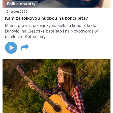
Folk a country
19. srpen 2025
Kam za folkovou hudbou na konci léta?
Máme pro vás pozvánky na Folk na konci léta do
Drnovic, na Újezdské babí léto i na Novodvoroský
minifest u Kutné hory.