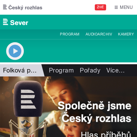
Přejít k hlavnímu obsahu
MENU
ŽIVĚ
PROGRAM
AUDIOARCHIV
KAMERY
Folková pohlazení
Program
Pořady
Více
…