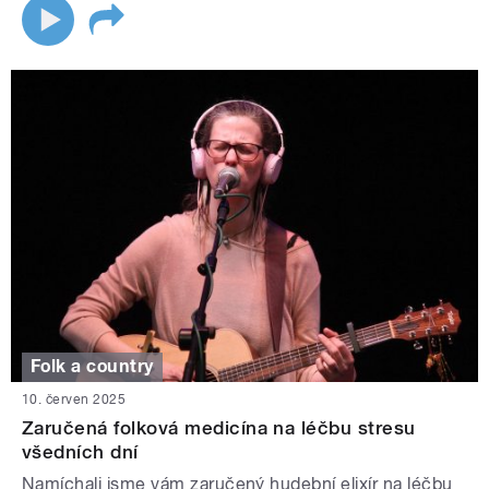
Folk a country
10. červen 2025
Zaručená folková medicína na léčbu stresu
všedních dní
Namíchali jsme vám zaručený hudební elixír na léčbu