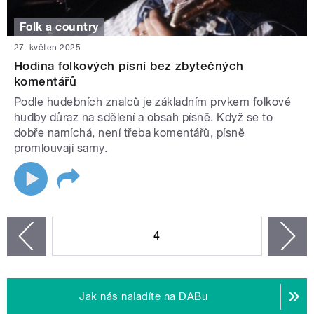
Folk a country
27. květen 2025
Hodina folkových písní bez zbytečných
komentářů
Podle hudebních znalců je základním prvkem folkové
hudby důraz na sdělení a obsah písně. Když se to
dobře namíchá, není třeba komentářů, písně
promlouvají samy.
STRÁNKY
4
n
zí
Jak nás naladíte na DABu