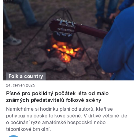
Folk a country
24. červen 2025
Písně pro poklidný počátek léta od málo
známých představitelů folkové scény
Namícháme si hodinku písní od autorů, kteří se
pohybují na české folkové scéně. V drtivé většině jde
o počínání ryze amatérské hospodské nebo
táborákové brnkání.