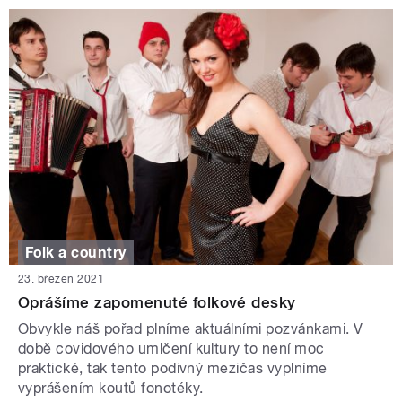
Folk a country
23. březen 2021
Oprášíme zapomenuté folkové desky
Obvykle náš pořad plníme aktuálními pozvánkami. V
době covidového umlčení kultury to není moc
praktické, tak tento podivný mezičas vyplníme
vyprášením koutů fonotéky.