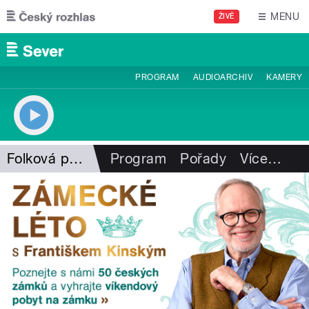
Přejít k hlavnímu obsahu
MENU
ŽIVĚ
PROGRAM
AUDIOARCHIV
KAMERY
Folková pohlazení
Program
Pořady
Více
…