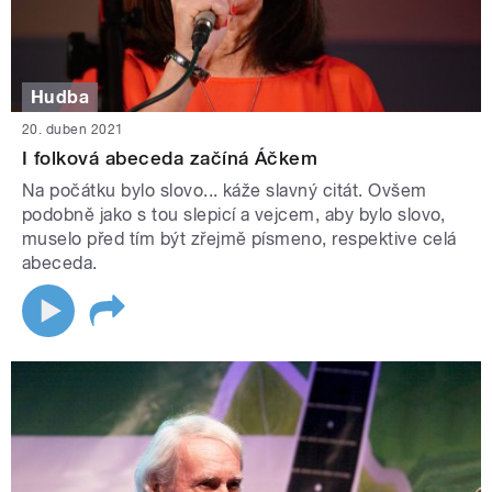
Hudba
20. duben 2021
I folková abeceda začíná Áčkem
Na počátku bylo slovo... káže slavný citát. Ovšem
podobně jako s tou slepicí a vejcem, aby bylo slovo,
muselo před tím být zřejmě písmeno, respektive celá
abeceda.