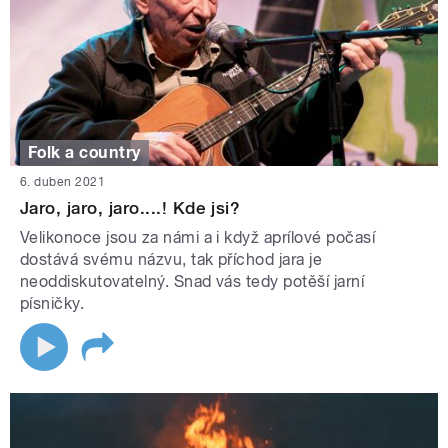
Folk a country
6. duben 2021
Jaro, jaro, jaro....! Kde jsi?
Velikonoce jsou za námi a i když aprílové počasí
dostává svému názvu, tak příchod jara je
neoddiskutovatelný. Snad vás tedy potěší jarní
písničky.