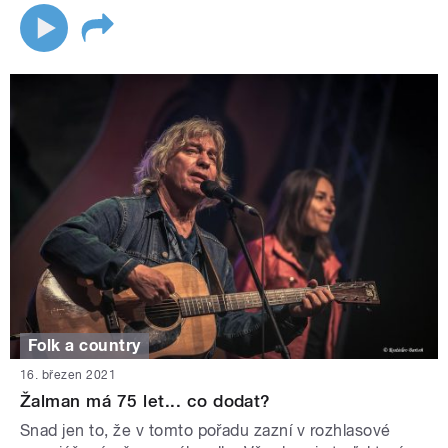
Folk a country
16. březen 2021
Žalman má 75 let... co dodat?
Snad jen to, že v tomto pořadu zazní v rozhlasové