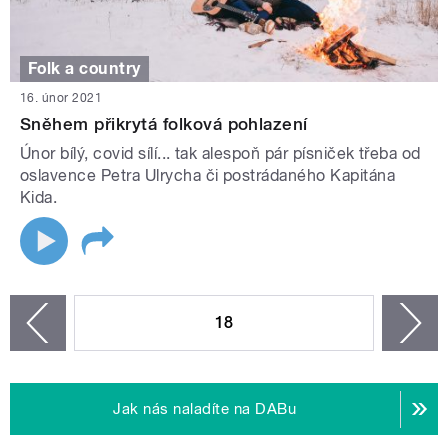
Folk a country
16. únor 2021
Sněhem přikrytá folková pohlazení
Únor bílý, covid sílí... tak alespoň pár písniček třeba od
oslavence Petra Ulrycha či postrádaného Kapitána
Kida.
STRÁNKY
18
n
zí
Jak nás naladíte na DABu