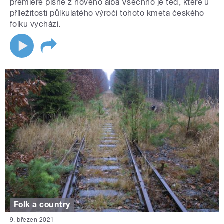
premiéře písně z nového alba Všechno je teď, které u
příležitosti půlkulatého výročí tohoto kmeta českého
folku vychází.
Folk a country
9. březen 2021