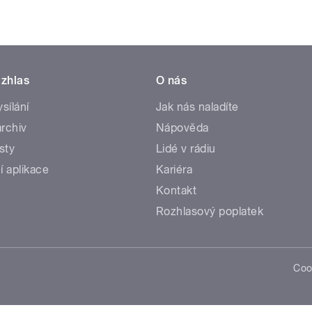
zhlas
O nás
ysílání
Jak nás naladíte
rchiv
Nápověda
sty
Lidé v rádiu
í aplikace
Kariéra
Kontakt
Rozhlasový poplatek
Coo