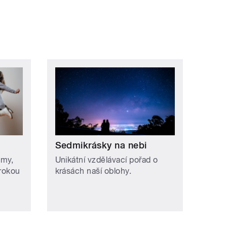
Sedmikrásky na nebi
omy,
Unikátní vzdělávací pořad o
irokou
krásách naší oblohy.