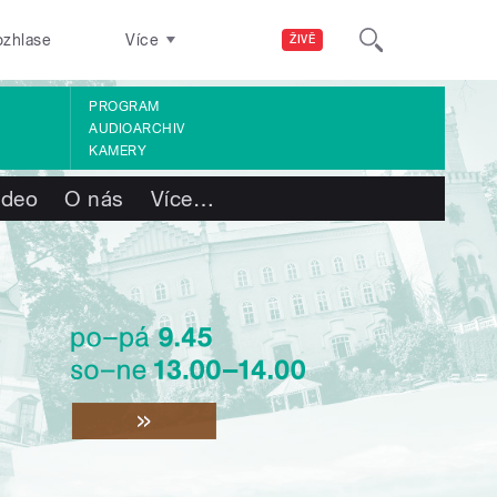
ozhlase
Více
ŽIVĚ
PROGRAM
AUDIOARCHIV
KAMERY
ideo
O nás
Více
…