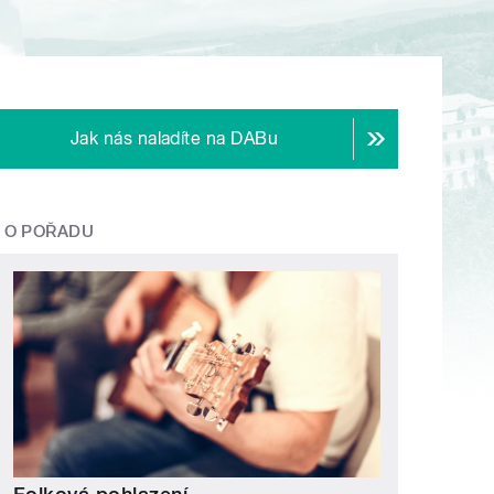
Jak nás naladíte na DABu
O POŘADU