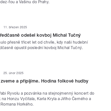
dez-fou a Vašinu do Prahy.
11. březen 2025
předčasně odešel kovboj Michal Tučný
ulo přesně třicet let od chvíle, kdy naši hudební
dčasně opustil poslední kovboj Michal Tučný.
25. únor 2025
zveme a připíjíme. Hodina folkové hudby
abi Ryvolu a pozvánka na stejnojmenný koncert do
k na Honzu Vyčítala, Karla Kryla a Jiřího Černého a
y Romana Horkého.