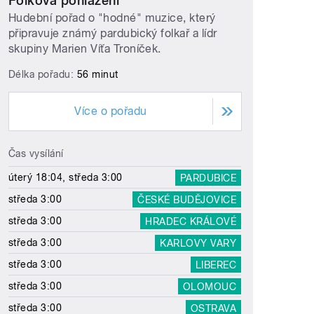
Folková pohlazení
Hudební pořad o "hodné" muzice, který
připravuje známý pardubický folkař a lídr
skupiny Marien Víťa Troníček.
Délka pořadu:
56 minut
Více o pořadu
Čas vysílání
úterý 18:04, středa 3:00
PARDUBICE
středa 3:00
ČESKÉ BUDĚJOVICE
středa 3:00
HRADEC KRÁLOVÉ
středa 3:00
KARLOVY VARY
středa 3:00
LIBEREC
středa 3:00
OLOMOUC
středa 3:00
OSTRAVA