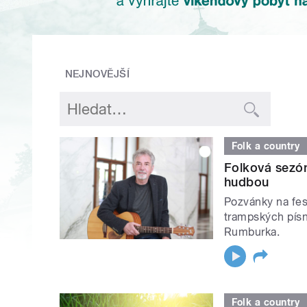
NEJNOVĚJŠÍ
Folk a country
Folková sezón
hudbou
Pozvánky na fest
trampských písn
Rumburka.
Folk a country