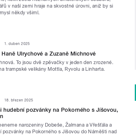
ářů v naší zemi hraje na skvostné úrovni, aniž by si
ůmysl někdy všiml.
1. duben 2025
 Haně Ulrychové a Zuzaně Michnové
hnová. To jsou dvě zpěvačky v jeden den zrozené.
 trampské velikány Mottla, Ryvolu a Linharta.
18. březen 2025
i hudební pozvánky na Pokorného s Jíšovou,
en
meneme narozeniny Dobeše, Žalmana a Vřešťála a
í pozvánky na Pokorného s Jíšovou do Náměšti nad