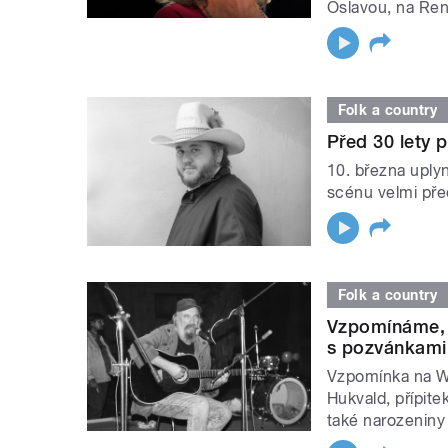
Oslavou, na Ren
Folk a country
Před 30 lety 
10. března uplyn
scénu velmi pře
Folk a country
Vzpomínáme, 
s pozvánkami
Vzpomínka na W
Hukvald, přípite
také narozenin