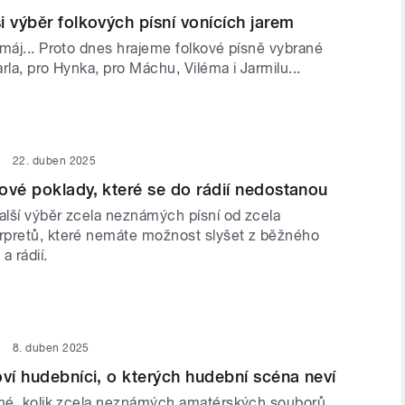
i výběr folkových písní vonících jarem
 máj... Proto dnes hrajeme folkové písně vybrané
rla, pro Hynka, pro Máchu, Viléma i Jarmilu...
22. duben 2025
ové poklady, které se do rádií nedostanou
lší výběr zcela neznámých písní od zcela
pretů, které nemáte možnost slyšet z běžného
a rádií.
8. duben 2025
oví hudebníci, o kterých hudební scéna neví
lné, kolik zcela neznámých amatérských souborů,