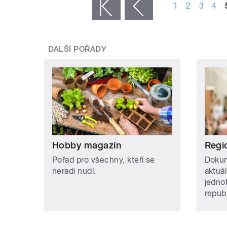
1
2
3
4
« první
‹ předchozí
DALŠÍ POŘADY
Hobby magazín
Regi
Pořad pro všechny, kteří se
Dokum
neradi nudí.
aktuá
jedno
repub