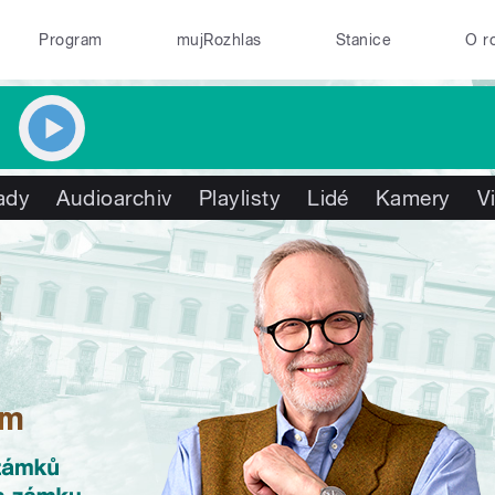
Program
mujRozhlas
Stanice
O r
ady
Audioarchiv
Playlisty
Lidé
Kamery
V