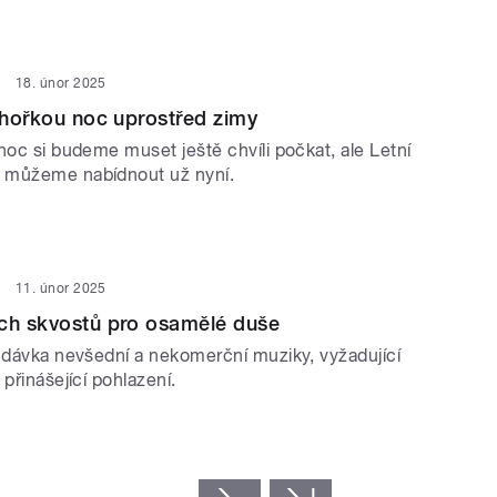
18. únor 2025
í hořkou noc uprostřed zimy
noc si budeme muset ještě chvíli počkat, ale Letní
 můžeme nabídnout už nyní.
11. únor 2025
ých skvostů pro osamělé duše
á dávka nevšední a nekomerční muziky, vyžadující
 přinášející pohlazení.