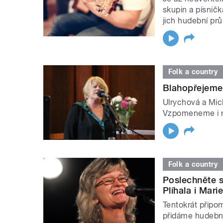
skupin a písničk
jich hudební pr
Folk a country
Blahopřejeme
Ulrychová a Mic
Vzpomeneme i na
Folk a country
Poslechněte s
Plíhala i Mari
Tentokrát připo
přidáme hudebn