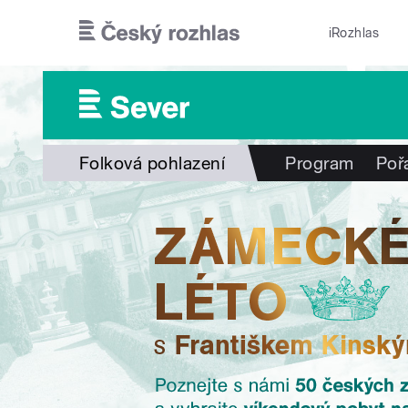
Přejít k hlavnímu obsahu
iRozhlas
Folková pohlazení
Program
Poř