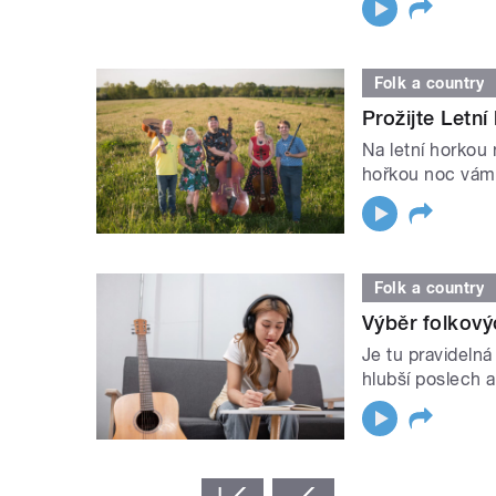
Folk a country
Prožijte Letn
Na letní horkou 
hořkou noc vám
Folk a country
Výběr folkov
Je tu pravideln
hlubší poslech a
STRÁNKY