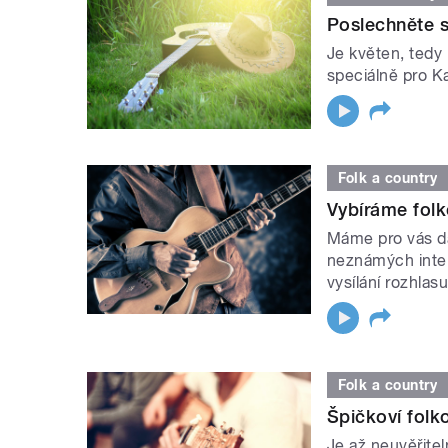
Poslechněte s
Je květen, tedy
speciálně pro Ka
Folk a country
Vybíráme folk
Máme pro vás da
neznámých inter
vysílání rozhlasu 
Folk a country
Špičkoví folk
Je až neuvěřite