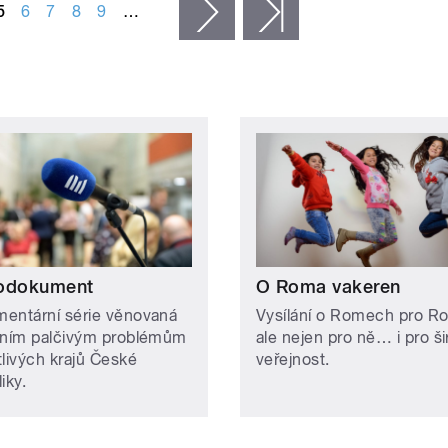
5
6
7
8
9
…
následující ›
poslední »
odokument
O Roma vakeren
entární série věnovaná
Vysílání o Romech pro R
lním palčivým problémům
ale nejen pro ně… i pro š
tlivých krajů České
veřejnost.
liky.