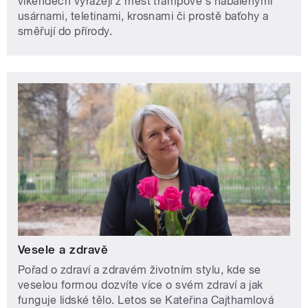
víkendech vyrážejí z měst trampové s nabalenými
usárnami, teletinami, krosnami či prostě baťohy a
směřují do přírody.
Vesele a zdravě
Pořad o zdraví a zdravém životním stylu, kde se
veselou formou dozvíte více o svém zdraví a jak
funguje lidské tělo. Letos se Kateřina Cajthamlová