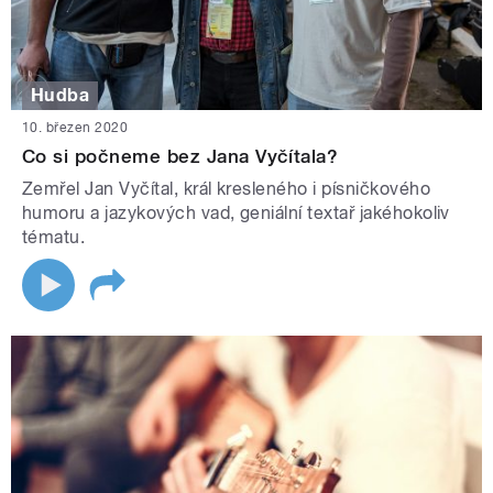
Hudba
10. březen 2020
Co si počneme bez Jana Vyčítala?
Zemřel Jan Vyčítal, král kresleného i písničkového
humoru a jazykových vad, geniální textař jakéhokoliv
tématu.