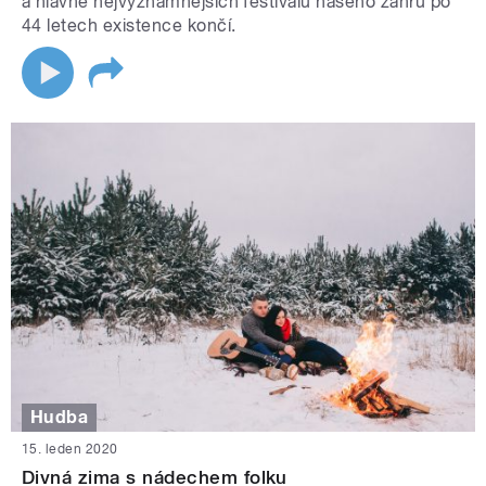
a hlavně nejvýznamnějších festivalů našeho žánru po
44 letech existence končí.
Hudba
15. leden 2020
Divná zima s nádechem folku