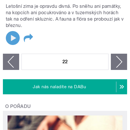
Letošní zima je opravdu divná. Po sněhu ani památky,
na kopcích ani pocukrováno a v tuzemských horách
tak na odření skluznic. A fauna a flóra se probouzí jak v
březnu.
STRÁNKY
22
n
zí
Jak nás naladíte na DABu
O POŘADU