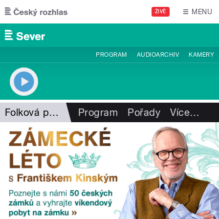
Přejít k hlavnímu obsahu
MENU
ŽIVĚ
PROGRAM
AUDIOARCHIV
KAMERY
Folková pohlazení
Program
Pořady
Více
…