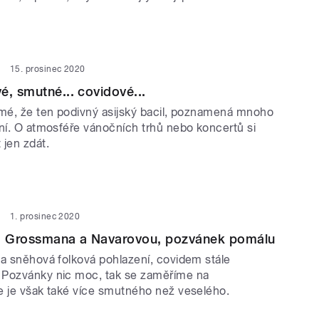
15. prosinec 2020
é, smutné... covidové...
jmé, že ten podivný asijský bacil, poznamená mnoho
ání. O atmosféře vánočních trhů nebo koncertů si
jen zdát.
1. prosinec 2020
 Grossmana a Navarovou, pozvánek pomálu
 a sněhová folková pohlazení, covidem stále
 Pozvánky nic moc, tak se zaměříme na
e je však také více smutného než veselého.