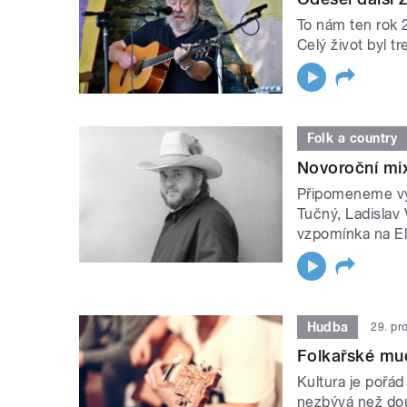
To nám ten rok 
Celý život byl 
Folk a country
Novoroční mix
Připomeneme výr
Tučný, Ladislav 
vzpomínka na El
Hudba
29. pr
Folkařské mud
Kultura je pořád
nezbývá než douf