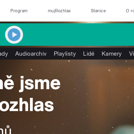
Program
mujRozhlas
Stanice
O r
ady
Audioarchiv
Playlisty
Lidé
Kamery
V