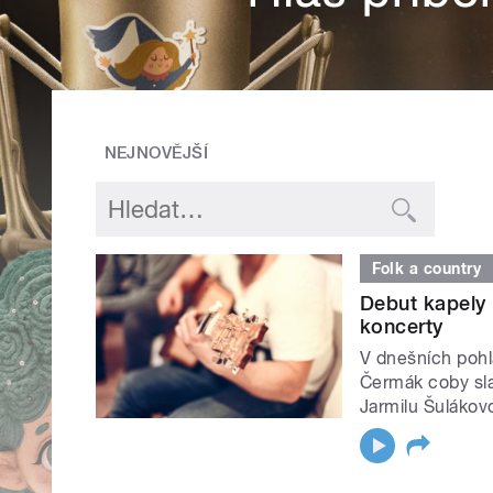
NEJNOVĚJŠÍ
Folk a country
Debut kapely 
koncerty
V dnešních pohl
Čermák coby sla
Jarmilu Šulákov