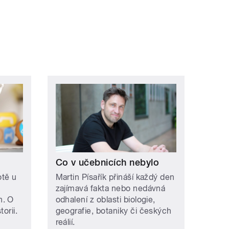
Co v učebnicích nebylo
otě u
Martin Písařík přináší každý den
zajímavá fakta nebo nedávná
h. O
odhalení z oblasti biologie,
orii.
geografie, botaniky či českých
reálií.