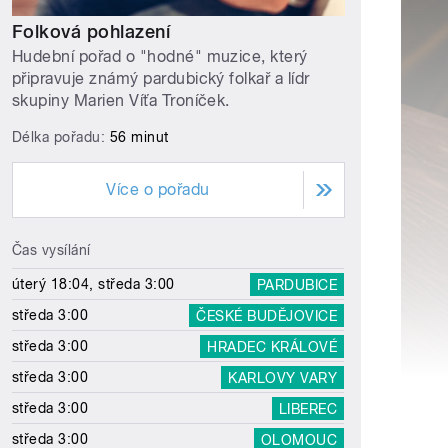
Folková pohlazení
Hudební pořad o "hodné" muzice, který
připravuje známý pardubický folkař a lídr
skupiny Marien Víťa Troníček.
Délka pořadu:
56 minut
Více o pořadu
Čas vysílání
úterý 18:04, středa 3:00
PARDUBICE
středa 3:00
ČESKÉ BUDĚJOVICE
středa 3:00
HRADEC KRÁLOVÉ
středa 3:00
KARLOVY VARY
středa 3:00
LIBEREC
středa 3:00
OLOMOUC