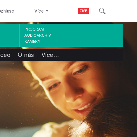
ozhlase
Více
ŽIVĚ
PROGRAM
AUDIOARCHIV
KAMERY
ideo
O nás
Více
…