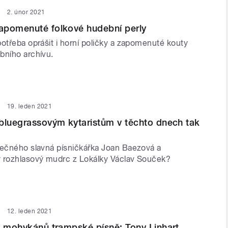
2. únor 2021
apomenuté folkové hudební perly
otřeba oprášit i horní poličky a zapomenuté kouty
bního archívu.
19. leden 2021
bluegrassovým kytaristům v těchto dnech tak
lečného slavná písničkářka Joan Baezová a
 rozhlasový mudrc z Lokálky Václav Souček?
12. leden 2021
z mohykánů trampské písně: Tony Linhart