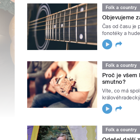
Folk a country
Objevujeme z
Čas od času je p
fonotéky a hude
Folk a country
Proč je všem 
smutno?
Víte, co má spo
královéhradecký
Folk a country
Odešel další 