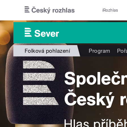
Přejít k hlavnímu obsahu
iRozhlas
Folková pohlazení
Program
Poř