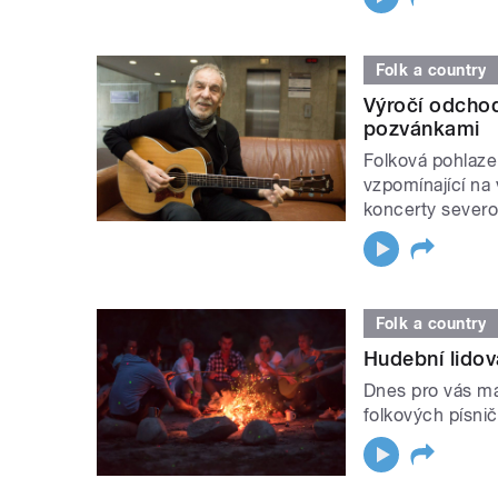
Folk a country
Výročí odcho
pozvánkami
Folková pohlaze
vzpomínající na
koncerty severo
Folk a country
Hudební lidová
Dnes pro vás m
folkových písni