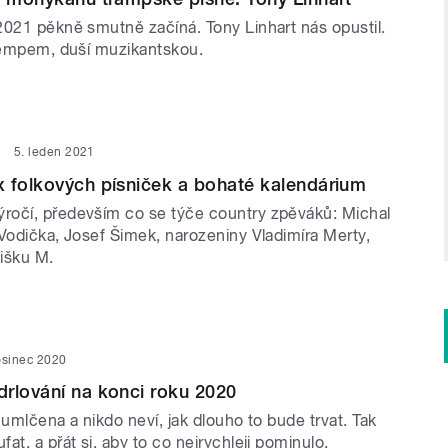
2021 pěkně smutně začíná. Tony Linhart nás opustil.
trempem, duší muzikantskou.
5. leden 2021
 folkových písniček a bohaté kalendárium
očí, především co se týče country zpěváků: Michal
Vodička, Josef Šimek, narozeniny Vladimíra Merty,
išku M.
osinec 2020
rlování na konci roku 2020
 umlčena a nikdo neví, jak dlouho to bude trvat. Tak
at, a přát si, aby to co nejrychleji pominulo.