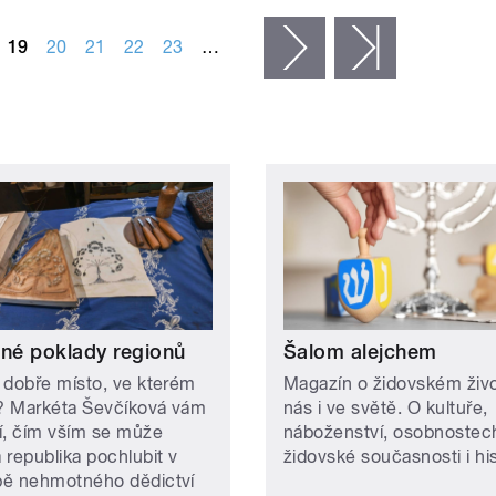
19
20
21
22
23
…
následující ›
poslední »
ené poklady regionů
Šalom alejchem
 dobře místo, ve kterém
Magazín o židovském živ
e? Markéta Ševčíková vám
nás i ve světě. O kultuře,
ží, čím vším se může
náboženství, osobnostec
 republika pochlubit v
židovské současnosti i hist
ě nehmotného dědictví