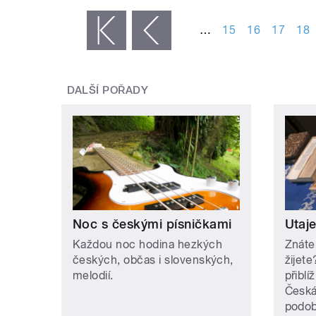
STRÁNKY
…
15
16
17
18
« první
‹ předchozí
DALŠÍ POŘADY
Noc s českými písničkami
Utaj
Každou noc hodina hezkých
Znáte
českých, občas i slovenských,
žijet
melodií.
přiblí
Česká
podob