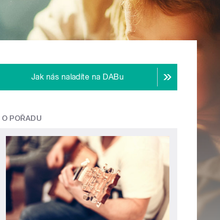
Jak nás naladíte na DABu
O POŘADU