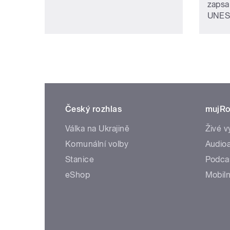
zapsa
UNES
Český rozhlas
mujRo
Válka na Ukrajině
Živé v
Komunální volby
Audioa
Stanice
Podca
eShop
Mobiln