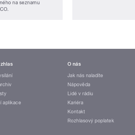
ného na seznamu
CO.
zhlas
O nás
ysílání
Jak nás naladíte
rchiv
Nápověda
sty
Lidé v rádiu
í aplikace
Kariéra
Kontakt
Rozhlasový poplatek