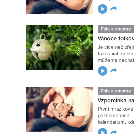
Folk a country
Vánoce folkov
Je více než zře
tradičních setk
můžeme nechat 
Folk a country
Vzpomínka na
První mrazíková
poznamenaná...
kalendárium, kd