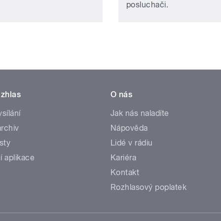
posluchači.
zhlas
O nás
ysílání
Jak nás naladíte
rchiv
Nápověda
sty
Lidé v rádiu
í aplikace
Kariéra
Kontakt
Rozhlasový poplatek