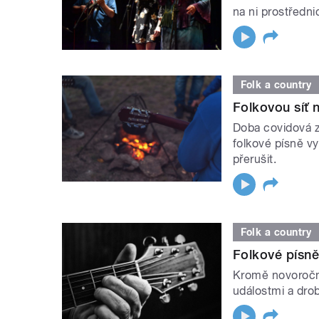
na ni prostřednic
Folk a country
Folkovou síť n
Doba covidová 
folkové písně vyt
přerušit.
Folk a country
Folkové písně
Kromě novoroční
událostmi a dro