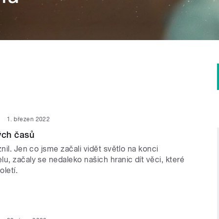
1. březen 2022
ých časů
znil. Jen co jsme začali vidět světlo na konci
u, začaly se nedaleko našich hranic dít věci, které
oletí.