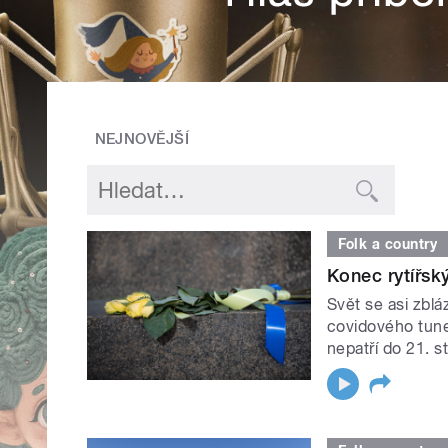
NEJNOVĚJŠÍ
Folk a country
Konec rytířsk
Svět se asi zblá
covidového tunel
nepatří do 21. st