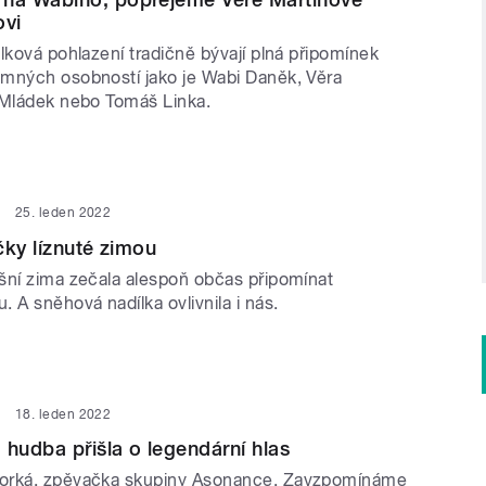
ovi
lková pohlazení tradičně bývají plná připomínek
mných osobností jako je Wabi Daněk, Věra
 Mládek nebo Tomáš Linka.
25. leden 2022
čky líznuté zimou
šní zima zečala alespoň občas připomínat
 A sněhová nadílka ovlivnila i nás.
18. leden 2022
 hudba přišla o legendární hlas
orká, zpěvačka skupiny Asonance. Zavzpomínáme