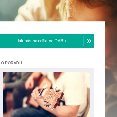
Jak nás naladíte na DABu
O POŘADU