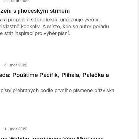
22. únor 2022
zení s jihočeským střihem
a a propojení s fonotékou umožňuje vyrobit
 vlastně kdekoliv. A místo, kde se autor pořadu
 stát inspirací pro výběr písní.
8. únor 2022
da: Pouštíme Pacifik, Plíhala, Palečka a
 písní přebraných podle prvního písmene přízviska
1. únor 2022
a Wabiho, popřejeme Věře Martinové