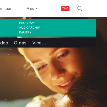
ozhlase
Více
ŽIVĚ
PROGRAM
AUDIOARCHIV
KAMERY
ideo
O nás
Více
…