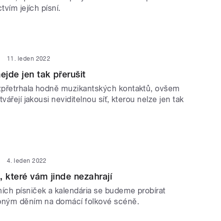
tvím jejích písní.
11. leden 2022
ejde jen tak přerušit
zpřetrhala hodně muzikantských kontaktů, ovšem
vářejí jakousi neviditelnou síť, kterou nelze jen tak
4. leden 2022
, které vám jinde nezahrají
ch písniček a kalendária se budeme probírat
bným děním na domácí folkové scéně.