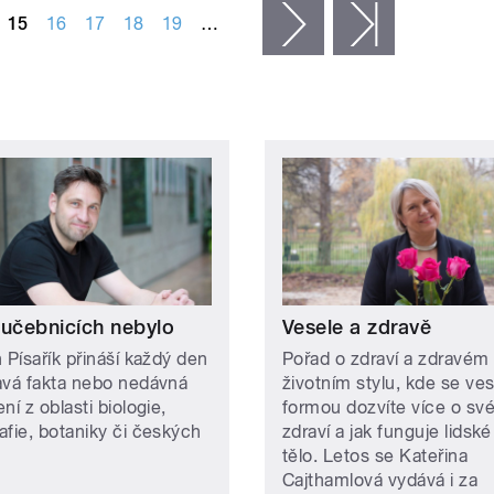
15
16
17
18
19
…
následující ›
poslední »
 učebnicích nebylo
Vesele a zdravě
 Písařík přináší každý den
Pořad o zdraví a zdravém
avá fakta nebo nedávná
životním stylu, kde se ve
ní z oblasti biologie,
formou dozvíte více o sv
afie, botaniky či českých
zdraví a jak funguje lidské
tělo. Letos se Kateřina
Cajthamlová vydává i za