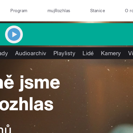
Program
mujRozhlas
Stanice
O r
ady
Audioarchiv
Playlisty
Lidé
Kamery
V