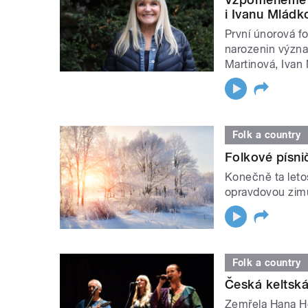
i Ivanu Mládk
První únorová fo
narozenin význa
Martinová, Ivan
Folk a country
Folkové písni
Konečně ta leto
opravdovou zimu.
Folk a country
Česká keltská
Zemřela Hana H