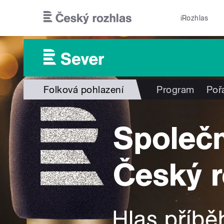
Přejít k hlavnímu obsahu
iRozhlas
Folková pohlazení
Program
Poř