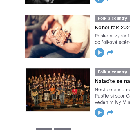
Folk a country
Končí rok 202
Poslední vydání 
co folkové scéně
Folk a country
Nalaďte se n
Nechcete v před
Pusťte si sbor 
vedením Ivy Mi
STRÁNKY