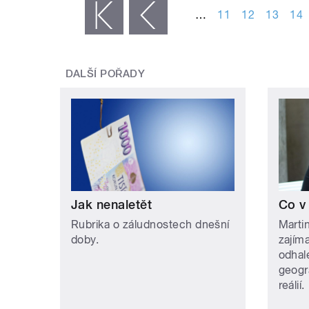
…
11
12
13
14
« první
‹ předchozí
DALŠÍ POŘADY
Jak nenaletět
Co v
Rubrika o záludnostech dnešní
Martin
doby.
zajím
odhale
geogr
reálií.