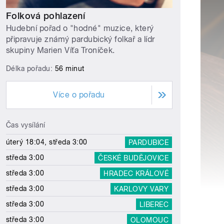
Folková pohlazení
Hudební pořad o "hodné" muzice, který
připravuje známý pardubický folkař a lídr
skupiny Marien Víťa Troníček.
Délka pořadu:
56 minut
Více o pořadu
Čas vysílání
úterý 18:04, středa 3:00
PARDUBICE
středa 3:00
ČESKÉ BUDĚJOVICE
středa 3:00
HRADEC KRÁLOVÉ
středa 3:00
KARLOVY VARY
středa 3:00
LIBEREC
středa 3:00
OLOMOUC