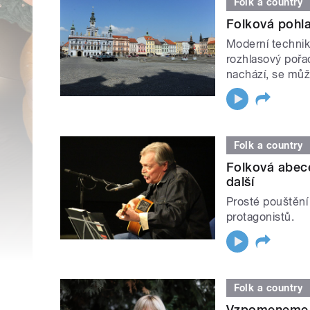
Folk a country
Folková pohla
Moderní technik
rozhlasový pořad
nachází, se může
Folk a country
Folková abece
další
Prosté pouštění
protagonistů.
Folk a country
Vzpomeneme n