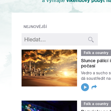
NEJNOVĚJŠÍ
Folk a country
Slunce pálící
počasí
Vedro a sucho sv
dá soustředit na
Folk a country