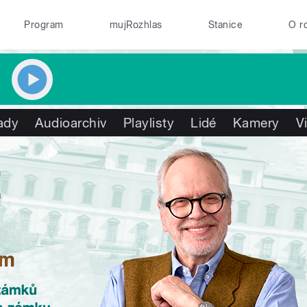
Program
mujRozhlas
Stanice
O r
ady
Audioarchiv
Playlisty
Lidé
Kamery
V