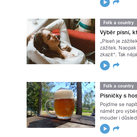
Folk a country
Výběr písní, 
„Píseň je zážit
zážitek. Naopak
zkazit“. Tak něj
Folk a country
Písničky s h
Pojďme se napít 
námět pro výběr
mouder i důsled