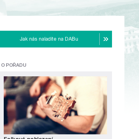
Jak nás naladíte na DABu
O POŘADU