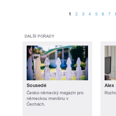
STRÁNKY
1
2
3
4
5
6
7
DALŠÍ POŘADY
Sousedé
Alex 
Česko-německý magazín pro
Rozho
německou menšinu v
Čechách.