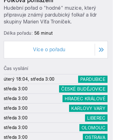
Folková pohlazení
Hudební pořad o "hodné" muzice, který
připravuje známý pardubický folkař a lídr
skupiny Marien Víťa Troníček.
Délka pořadu:
56 minut
Více o pořadu
Čas vysílání
úterý 18:04, středa 3:00
PARDUBICE
středa 3:00
ČESKÉ BUDĚJOVICE
středa 3:00
HRADEC KRÁLOVÉ
středa 3:00
KARLOVY VARY
středa 3:00
LIBEREC
středa 3:00
OLOMOUC
středa 3:00
OSTRAVA