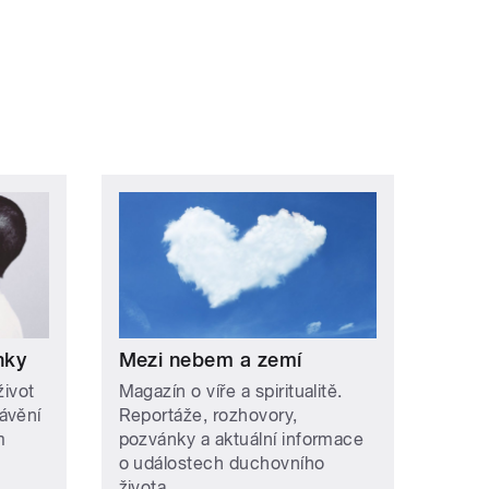
nky
Mezi nebem a zemí
život
Magazín o víře a spiritualitě.
ávění
Reportáže, rozhovory,
m
pozvánky a aktuální informace
o událostech duchovního
života.