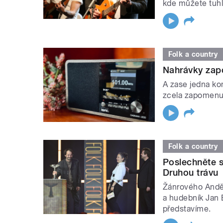
kde můžete tuhl
Folk a country
Nahrávky zap
A zase jedna ko
zcela zapomenut
Folk a country
Poslechněte s
Druhou trávu
Žánrového Anděl
a hudebník Jan 
představíme.