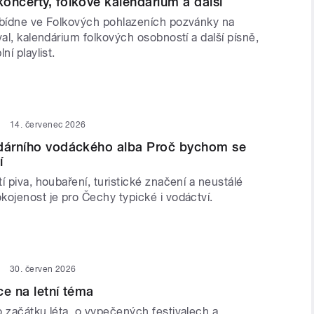
oncerty, folkové kalendárium a další
abídne ve Folkových pohlazeních pozvánky na
val, kalendárium folkových osobností a další písně,
ní playlist.
14. červenec 2026
ndárního vodáckého alba Proč bychom se
í
í piva, houbaření, turistické značení a neustálé
kojenost je pro Čechy typické i vodáctví.
30. červen 2026
ce na letní téma
o začátku léta, o vypečených festivalech a