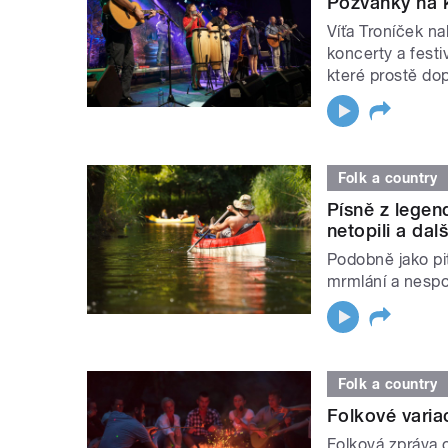
Pozvánky na k
Víťa Troníček n
koncerty a festi
které prostě dopl
Folk a country
Písně z lege
netopili a dalš
Podobně jako pit
mrmlání a nespo
Folk a country
Folkové varia
Folková zpráva 