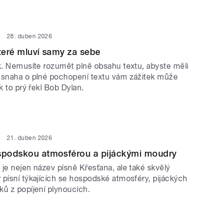
28. duben 2026
které mluví samy za sebe
ek. Nemusíte rozumět plně obsahu textu, abyste měli
 snaha o plné pochopení textu vám zážitek může
ak to prý řekl Bob Dylan.
21. duben 2026
ospodskou atmosférou a pijáckými moudry
je nejen název písně Křesťana, ale také skvělý
 písní týkajících se hospodské atmosféry, pijáckých
ků z popíjení plynoucích.