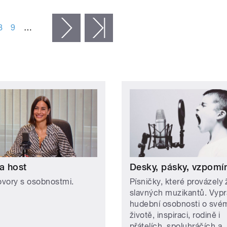
8
9
…
následující ›
poslední »
a host
Desky, pásky, vzpomí
vory s osobnostmi.
Písničky, které provázely 
slavných muzikantů. Vypr
hudební osobnosti o své
životě, inspiraci, rodině i
přátelích, spoluhráčích a