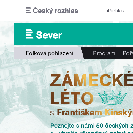
Přejít k hlavnímu obsahu
iRozhlas
Folková pohlazení
Program
Poř