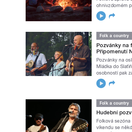
ohnivzdorném pu
Folk a country
Pozvánky na f
Připomenutí N
Pozvánky na osl
Mládka do Slaťiň
osobností pak zá
Folk a country
Hudební pozv
Folková sezóna 
víkendu se někde