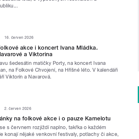
bliku...
16. červen 2026
olkové akce i koncert Ivana Mládka.
avarové a Viktorina
avu šedesátin matičky Porty, na koncert Ivana
an, na Folkové Chvojení, na Hříšné léto. V kalendáři
ří Viktorín a Navarová.
2. červen 2026
ánky na folkové akce i o pauze Kamelotu
se s červnem rozjíždí naplno, takřka o každém
 konají nějaké venkovní festivaly, potlachy či akce,