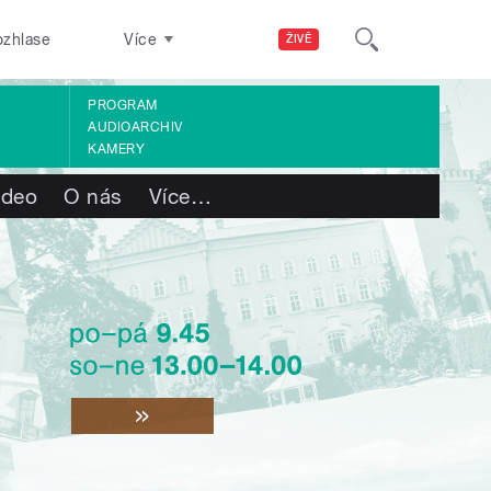
ozhlase
Více
ŽIVĚ
PROGRAM
AUDIOARCHIV
KAMERY
ideo
O nás
Více
…