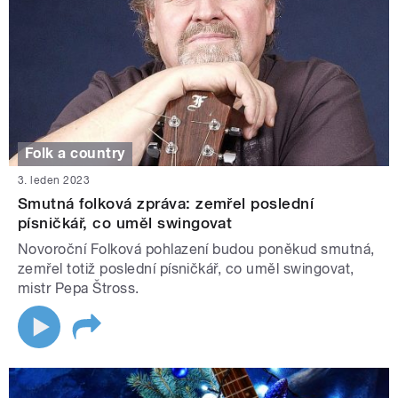
Folk a country
3. leden 2023
Smutná folková zpráva: zemřel poslední
písničkář, co uměl swingovat
Novoroční Folková pohlazení budou poněkud smutná,
zemřel totiž poslední písničkář, co uměl swingovat,
mistr Pepa Štross.