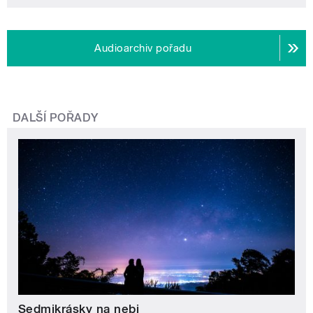
Audioarchiv pořadu
DALŠÍ POŘADY
Sedmikrásky na nebi