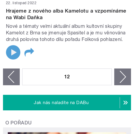
22. listopad 2022
Hrajeme z nového alba Kamelotu a vzpomínáme
na Wabi Daňka
Nové a tématy velmi aktuální album kultovní skupiny
Kamelot z Brna se jmenuje Spasitel a je mu věnována
druhá polovina tohoto dílu pořadu Folková pohlazení.
STRÁNKY
12
n
zí
Jak nás naladíte na DABu
O POŘADU