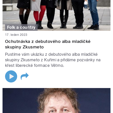
Folk a country
17. leden 2023
Ochutnávka z debutového alba mladičké
skupiny Zkusmeto
Pustíme vám ukázku z debutového alba mladičké
skupiny Zkusmeto z Kuřimi a přidáme pozvánky na
křest liberecké formace Větrno.