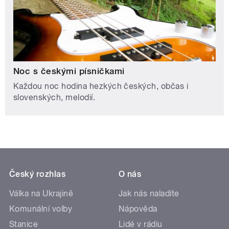
Noc s českými písničkami
Každou noc hodina hezkých českých, občas i
slovenských, melodií.
Český rozhlas
O nás
Válka na Ukrajině
Jak nás naladíte
Komunální volby
Nápověda
Stanice
Lidé v rádiu