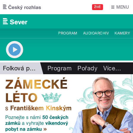
Přejít k hlavnímu obsahu
MENU
ŽIVĚ
PROGRAM
AUDIOARCHIV
KAMERY
Folková pohlazení
Program
Pořady
Více
…