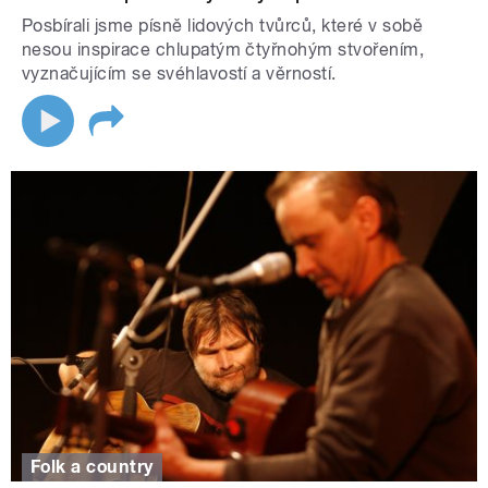
Posbírali jsme písně lidových tvůrců, které v sobě
nesou inspirace chlupatým čtyřnohým stvořením,
vyznačujícím se svéhlavostí a věrností.
Folk a country