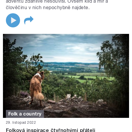
adventu zdánlivě nesouvisí. Ovšem klid a mír a
člověčinu v nich nepochybně najdete.
Folk a country
29. listopad 2022
Folková inspirace čtyřnohými přáteli