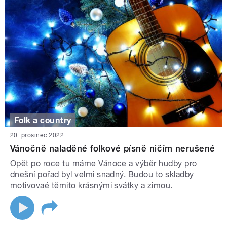
Folk a country
20. prosinec 2022
Vánočně naladěné folkové písně ničím nerušené
Opět po roce tu máme Vánoce a výběr hudby pro
dnešní pořad byl velmi snadný. Budou to skladby
motivovaé těmito krásnými svátky a zimou.