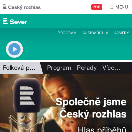
Přejít k hlavnímu obsahu
MENU
ŽIVĚ
PROGRAM
AUDIOARCHIV
KAMERY
Folková pohlazení
Program
Pořady
Více
…