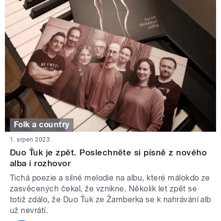
Folk a country
1. srpen 2023
Duo Ťuk je zpět. Poslechněte si písně z nového
alba i rozhovor
Tichá poezie a silné melodie na albu, které málokdo ze
zasvěcených čekal, že vznikne. Několik let zpět se
totiž zdálo, že Duo Ťuk ze Žamberka se k nahrávání alb
už nevrátí.