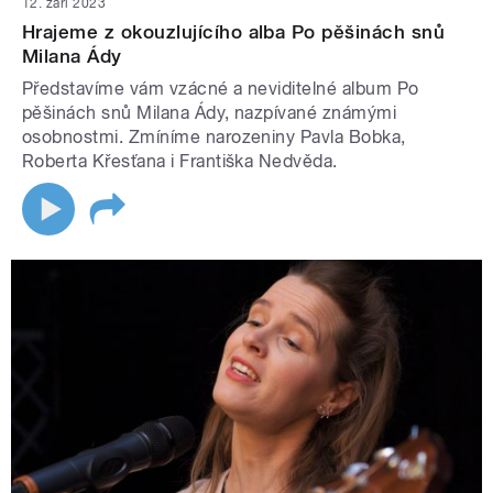
12. září 2023
Hrajeme z okouzlujícího alba Po pěšinách snů
Milana Ády
Představíme vám vzácné a neviditelné album Po
pěšinách snů Milana Ády, nazpívané známými
osobnostmi. Zmíníme narozeniny Pavla Bobka,
Roberta Křesťana i Františka Nedvěda.