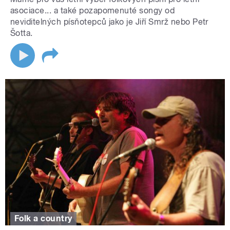
asociace... a také pozapomenuté songy od
neviditelných písňotepců jako je Jiří Smrž nebo Petr
Šotta.
Folk a country