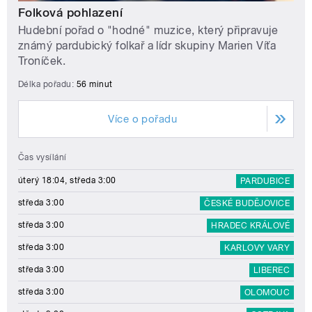
Folková pohlazení
Hudební pořad o "hodné" muzice, který připravuje
známý pardubický folkař a lídr skupiny Marien Víťa
Troníček.
Délka pořadu:
56 minut
Více o pořadu
Čas vysílání
úterý 18:04, středa 3:00
PARDUBICE
středa 3:00
ČESKÉ BUDĚJOVICE
středa 3:00
HRADEC KRÁLOVÉ
středa 3:00
KARLOVY VARY
středa 3:00
LIBEREC
středa 3:00
OLOMOUC