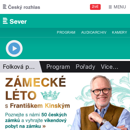
Přejít k hlavnímu obsahu
MENU
ŽIVĚ
PROGRAM
AUDIOARCHIV
KAMERY
Folková pohlazení
Program
Pořady
Více
…