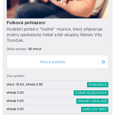
Folková pohlazení
Hudební pořad o "hodné" muzice, který připravuje
známý pardubický folkař a lídr skupiny Marien Víťa
Troníček.
Délka pořadu:
56 minut
Více o pořadu
Čas vysílání
úterý 18:04, středa 3:00
PARDUBICE
středa 3:00
ČESKÉ BUDĚJOVICE
středa 3:00
HRADEC KRÁLOVÉ
středa 3:00
KARLOVY VARY