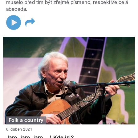
muselo před tím být zřejmě písmeno, respektive celá
abeceda.
Folk a country
6. duben 2021
Jaro, jaro, jaro....! Kde jsi?