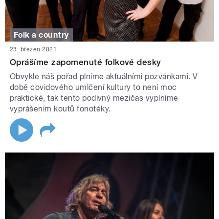
Folk a country
23. březen 2021
Oprášíme zapomenuté folkové desky
Obvykle náš pořad plníme aktuálními pozvánkami. V
době covidového umlčení kultury to není moc
praktické, tak tento podivný mezičas vyplníme
vyprášením koutů fonotéky.