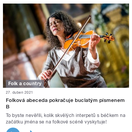
Folk a country
27. duben 2021
Folková abeceda pokračuje buclatým písmenem
B
To byste nevěřili, kolik skvělých interpetů s béčkem na
začátku jména se na folkové scéně vyskytuje!