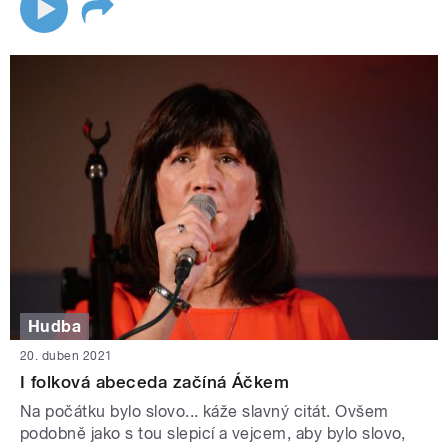
Hudba
20. duben 2021
I folková abeceda začíná Áčkem
Na počátku bylo slovo... káže slavný citát. Ovšem
podobně jako s tou slepicí a vejcem, aby bylo slovo,