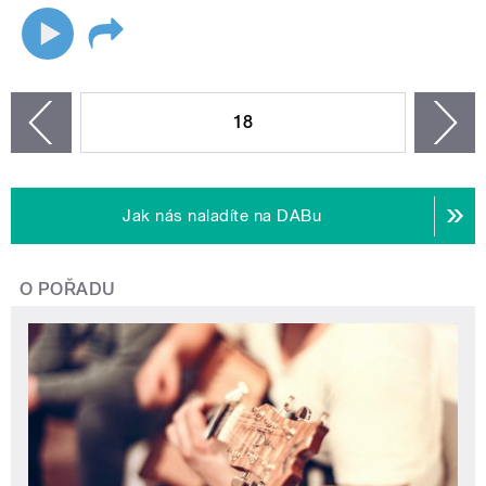
STRÁNKY
18
n
zí
Jak nás naladíte na DABu
O POŘADU