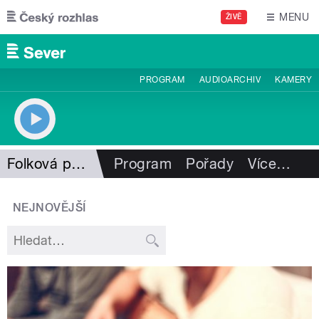
Přejít k hlavnímu obsahu
MENU
ŽIVĚ
PROGRAM
AUDIOARCHIV
KAMERY
Folková pohlazení
Program
Pořady
Více
…
NEJNOVĚJŠÍ