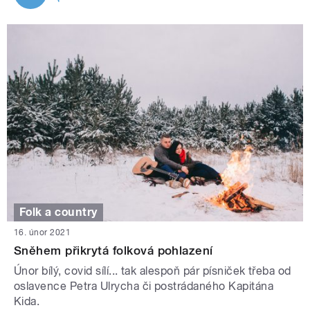
Folk a country
16. únor 2021
Sněhem přikrytá folková pohlazení
Únor bílý, covid sílí... tak alespoň pár písniček třeba od
oslavence Petra Ulrycha či postrádaného Kapitána
Kida.