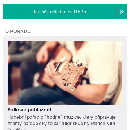
Jak nás naladíte na DABu
O POŘADU
Folková pohlazení
Hudební pořad o "hodné" muzice, který připravuje
známý pardubický folkař a lídr skupiny Marien Víťa
Troníček.