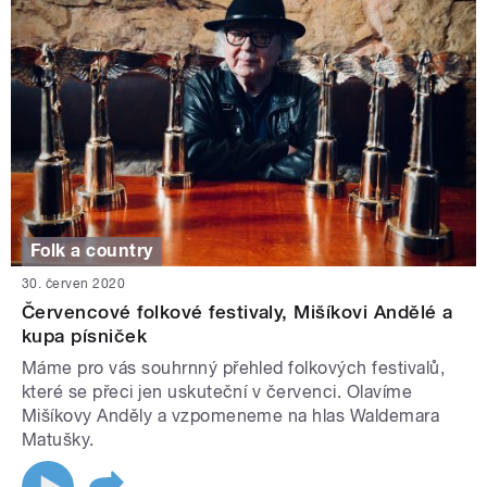
Folk a country
30. červen 2020
Červencové folkové festivaly, Mišíkovi Andělé a
kupa písniček
Máme pro vás souhrnný přehled folkových festivalů,
které se přeci jen uskuteční v červenci. Olavíme
Mišíkovy Anděly a vzpomeneme na hlas Waldemara
Matušky.