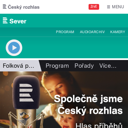
Přejít k hlavnímu obsahu
MENU
ŽIVĚ
PROGRAM
AUDIOARCHIV
KAMERY
Folková pohlazení
Program
Pořady
Více
…