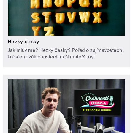
Hezky česky
Jak mluvíme? Hezky česky? Pořad o zajímavostech,
krásách i záludnostech naší mateřštiny.