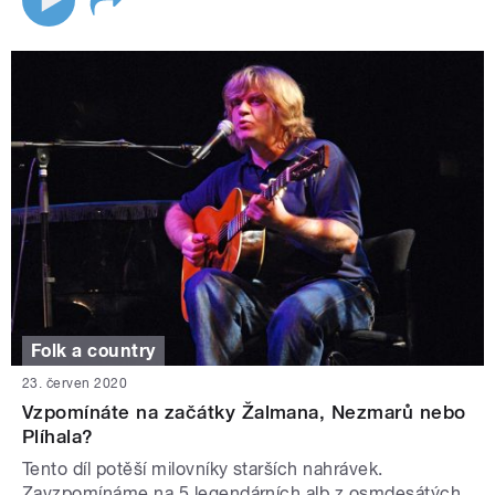
Folk a country
23. červen 2020
Vzpomínáte na začátky Žalmana, Nezmarů nebo
Plíhala?
Tento díl potěší milovníky starších nahrávek.
Zavzpomínáme na 5 legendárních alb z osmdesátých