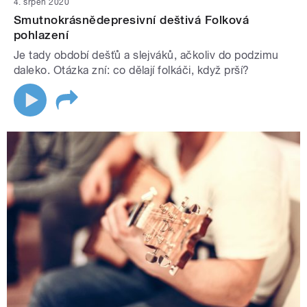
4. srpen 2020
Smutnokrásnědepresivní deštivá Folková
pohlazení
Je tady období dešťů a slejváků, ačkoliv do podzimu
daleko. Otázka zní: co dělají folkáči, když prší?