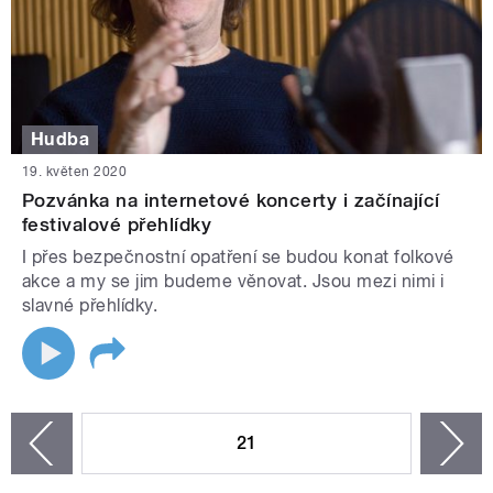
Hudba
19. květen 2020
Pozvánka na internetové koncerty i začínající
festivalové přehlídky
I přes bezpečnostní opatření se budou konat folkové
akce a my se jim budeme věnovat. Jsou mezi nimi i
slavné přehlídky.
STRÁNKY
21
n
zí