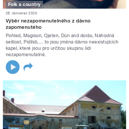
Folk a country
28. červenec 2020
Výběr nezapomenutelného z dávno
zapomenutého
Pohled, Magison, Qjeten, Dún and dorás, Náhodná
sešlost, Pidilidi,… to jsou jména dávno neexistujících
kapel, které jsou pro určitou skupinu lidí
nezapomenutelné.