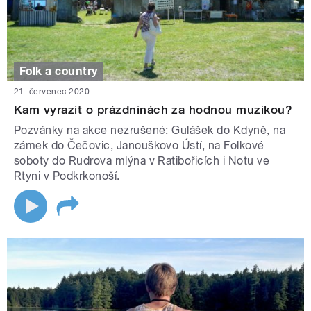
Folk a country
21. červenec 2020
Kam vyrazit o prázdninách za hodnou muzikou?
Pozvánky na akce nezrušené: Gulášek do Kdyně, na
zámek do Čečovic, Janouškovo Ústí, na Folkové
soboty do Rudrova mlýna v Ratibořicích i Notu ve
Rtyni v Podkrkonoší.