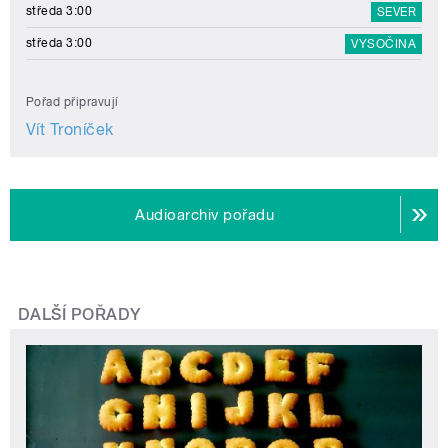
středa 3:00
SEVER
středa 3:00
VYSOČINA
Pořad připravují
Vít Troníček
Audioarchiv pořadu
DALŠÍ POŘADY