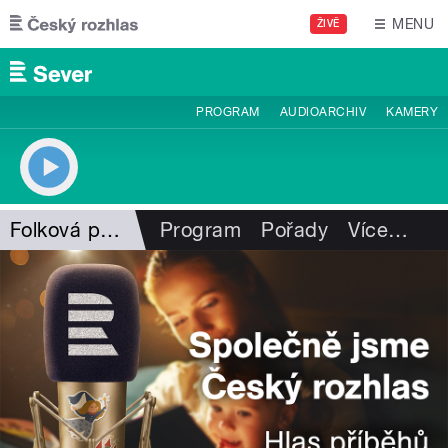
Přejít k hlavnímu obsahu
MENU
ŽIVĚ
PROGRAM
AUDIOARCHIV
KAMERY
Folková pohlazení
Program
Pořady
Více
…