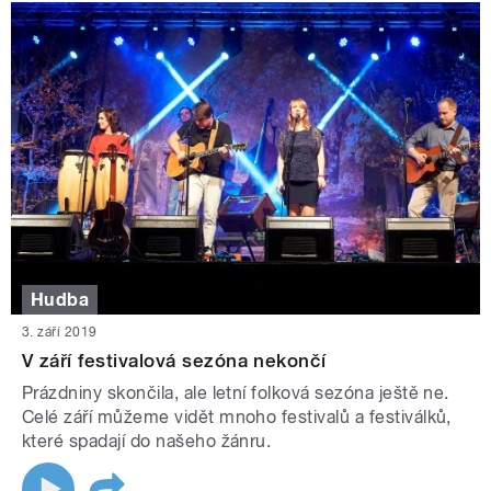
Hudba
3. září 2019
V září festivalová sezóna nekončí
Prázdniny skončila, ale letní folková sezóna ještě ne.
Celé září můžeme vidět mnoho festivalů a festiválků,
které spadají do našeho žánru.