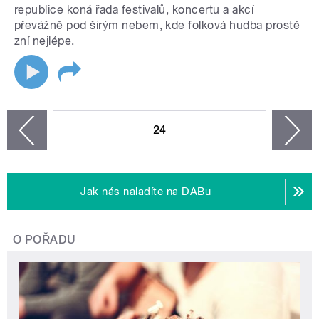
republice koná řada festivalů, koncertu a akcí
převážně pod širým nebem, kde folková hudba prostě
zní nejlépe.
STRÁNKY
24
n
zí
Jak nás naladíte na DABu
O POŘADU