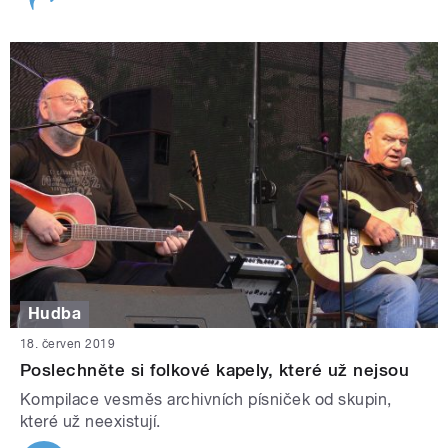
Hudba
18. červen 2019
Poslechněte si folkové kapely, které už nejsou
Kompilace vesměs archivních písniček od skupin,
které už neexistují.