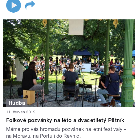
Hudba
11. červen 2019
Folkové pozvánky na léto a dvacetiletý Pětník
Máme pro vás hromadu pozvánek na letní festivaly –
na Moravu, na Portu i do Řevnic.