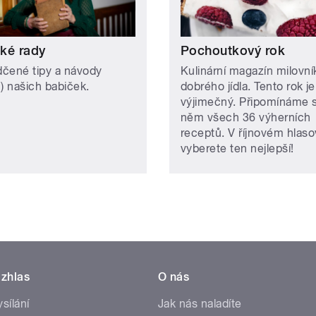
ké rady
Pochoutkový rok
čené tipy a návody
Kulinární magazín milovní
n) našich babiček.
dobrého jídla. Tento rok je
výjimečný. Připomínáme s
něm všech 36 výherních
receptů. V říjnovém hlaso
vyberete ten nejlepší!
zhlas
O nás
ysílání
Jak nás naladíte