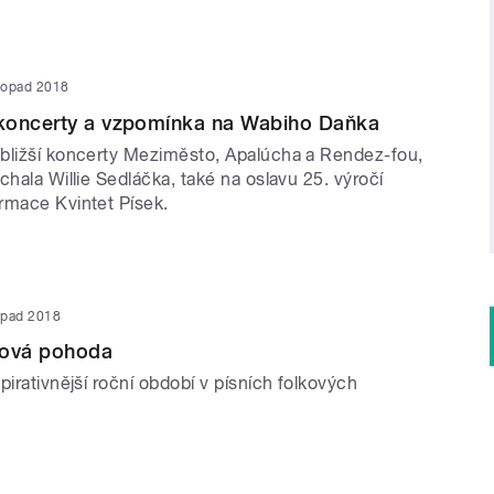
stopad 2018
koncerty a vzpomínka na Wabiho Daňka
bližší koncerty Meziměsto, Apalúcha a Rendez-fou,
chala Willie Sedláčka, také na oslavu 25. výročí
rmace Kvintet Písek.
topad 2018
ková pohoda
pirativnější roční období v písních folkových