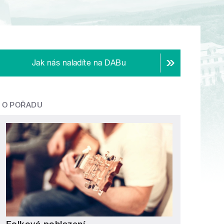
Jak nás naladíte na DABu
O POŘADU