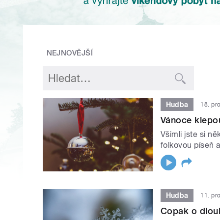
NEJNOVĚJŠÍ
Hudba
18. pr
Vánoce klepo
Všimli jste si n
folkovou píseň 
Hudba
11. pr
Copak o dlouh