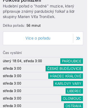
Folková pohlazení
Hudební pořad o "hodné" muzice, který
připravuje známý pardubický folkař a lídr
skupiny Marien Víťa Troníček.
Délka pořadu:
56 minut
Více o pořadu
Čas vysílání
úterý 18:04, středa 3:00
PARDUBICE
středa 3:00
ČESKÉ BUDĚJOVICE
středa 3:00
HRADEC KRÁLOVÉ
středa 3:00
KARLOVY VARY
středa 3:00
LIBEREC
středa 3:00
OLOMOUC
středa 3:00
OSTRAVA