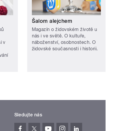
Šalom alejchem
ků
Magazín o židovském životě u
nás i ve světě. O kultuře,
i v
náboženství, osobnostech. O
židovské současnosti i historii.
vání
Sledujte nás