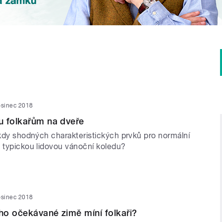
osinec 2018
u folkařům na dveře
ěkdy shodných charakteristických prvků pro normální
a typickou lidovou vánoční koledu?
osinec 2018
o očekávané zimě míní folkaři?