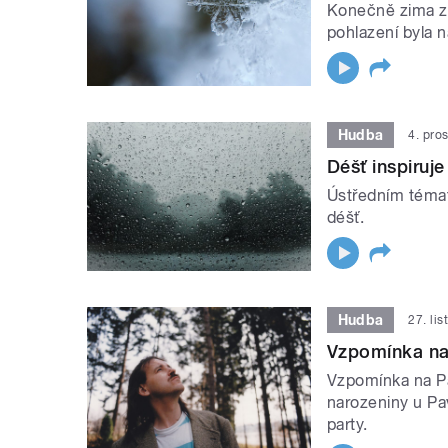
Konečně zima zač
pohlazení byla n
Hudba
4. pro
Déšť inspiruje
Ústředním témat
déšť.
Hudba
27. li
Vzpomínka na
Vzpomínka na P
narozeniny u Pa
party.