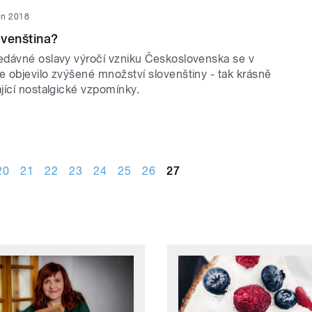
jen 2018
venština?
dávné oslavy výročí vzniku Československa se v
 objevilo zvýšené množství slovenštiny - tak krásně
jící nostalgické vzpomínky.
20
21
22
23
24
25
26
27