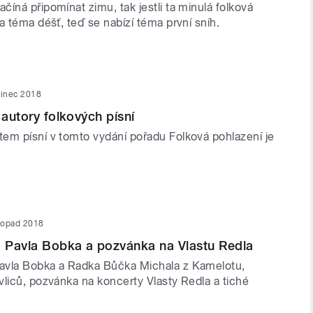
íná připomínat zimu, tak jestli ta minulá folková
a téma déšť, teď se nabízí téma první sníh.
sinec 2018
 autory folkových písní
em písní v tomto vydání pořadu Folková pohlazení je
stopad 2018
 Pavla Bobka a pozvánka na Vlastu Redla
avla Bobka a Radka Bůčka Michala z Kamelotu,
vliců, pozvánka na koncerty Vlasty Redla a tiché