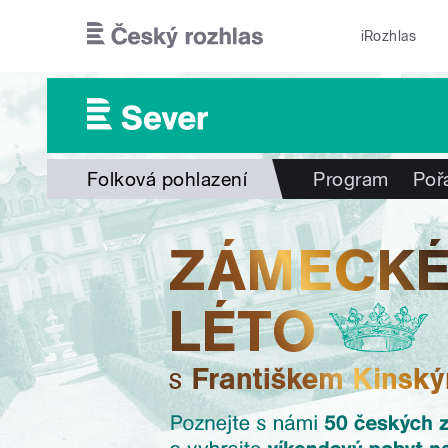
Přejít k hlavnímu obsahu
iRozhlas
Folková pohlazení
Program
Poř