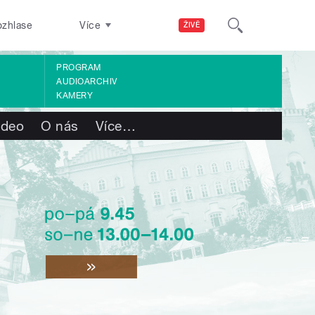
ozhlase
Více
ŽIVĚ
PROGRAM
AUDIOARCHIV
KAMERY
ideo
O nás
Více
…