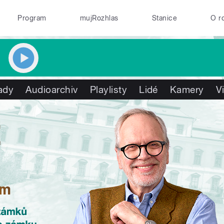
Program
mujRozhlas
Stanice
O r
ady
Audioarchiv
Playlisty
Lidé
Kamery
V