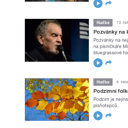
Hudba
13. li
Pozvánky na 
Pozvánky na nej
na písničkáře Mi
bluegrassové fo
Hudba
6. lis
Podzimní fol
Podzim je nejins
písňotepců.