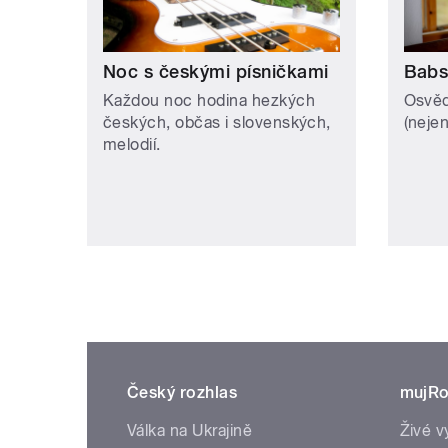
Noc s českými písničkami
Babs
Každou noc hodina hezkých
Osvěd
českých, občas i slovenských,
(neje
melodií.
Český rozhlas
mujRo
Válka na Ukrajině
Živé v