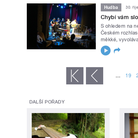
Hudba
30. ří
Chybí vám slo
S ohledem na ne
Českém rozhlase
měkké, vyvoláva
STRÁNKY
…
19
« první
‹ předchozí
DALŠÍ POŘADY