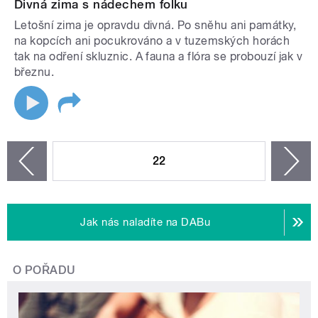
Divná zima s nádechem folku
Letošní zima je opravdu divná. Po sněhu ani památky,
na kopcích ani pocukrováno a v tuzemských horách
tak na odření skluznic. A fauna a flóra se probouzí jak v
březnu.
STRÁNKY
22
n
zí
Jak nás naladíte na DABu
O POŘADU