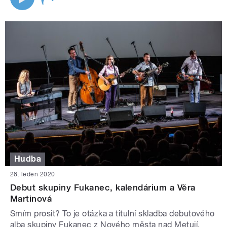
Hudba
28. leden 2020
Debut skupiny Fukanec, kalendárium a Věra
Martinová
Smím prosit? To je otázka a titulní skladba debutového
alba skupiny Fukanec z Nového města nad Metují.