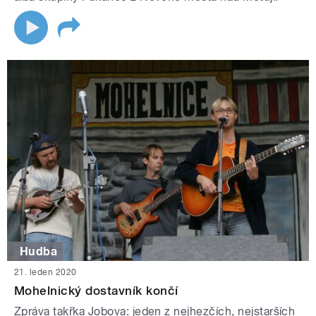
Hudba
21. leden 2020
Mohelnický dostavník končí
Zpráva takřka Jobova: jeden z nejhezčích, nejstarších