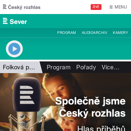
Přejít k hlavnímu obsahu
MENU
ŽIVĚ
PROGRAM
AUDIOARCHIV
KAMERY
Folková pohlazení
Program
Pořady
Více
…