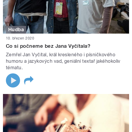
Hudba
10. březen 2020
Co si počneme bez Jana Vyčítala?
Zemřel Jan Vyčítal, král kresleného i písničkového
humoru a jazykových vad, geniální textař jakéhokoliv
tématu.