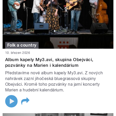
Folk a country
10. březen 2026
Album kapely My3.avi, skupina Obejváci,
pozvánky na Marien i kalendárium
Představíme nové album kapely My3.avi. Z nových
nahrávek zazní jihočeská bluegrassová skupiny
Obejváci. Kromě toho pozvánky na jarní koncerty
Marien a hudební kalendárium.