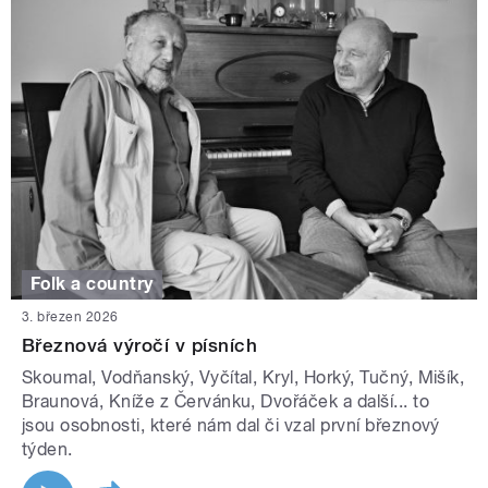
Folk a country
3. březen 2026
Březnová výročí v písních
Skoumal, Vodňanský, Vyčítal, Kryl, Horký, Tučný, Mišík,
Braunová, Kníže z Červánku, Dvořáček a další... to
jsou osobnosti, které nám dal či vzal první březnový
týden.