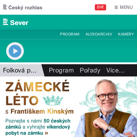
Přejít k hlavnímu obsahu
MENU
ŽIVĚ
PROGRAM
AUDIOARCHIV
KAMERY
Folková pohlazení
Program
Pořady
Více
…