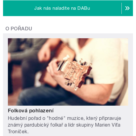
Jak nás naladíte na DABu
O POŘADU
Folková pohlazení
Hudební pořad o "hodné" muzice, který připravuje
známý pardubický folkař a lídr skupiny Marien Víťa
Troníček.