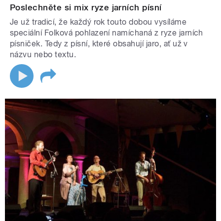
Poslechněte si mix ryze jarních písní
Je už tradicí, že každý rok touto dobou vysíláme
speciální Folková pohlazení namíchaná z ryze jarních
písniček. Tedy z písní, které obsahují jaro, ať už v
názvu nebo textu.