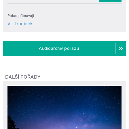
Pořad připravují
Vít Troníček
Audioarchiv pořadu
DALŠÍ POŘADY