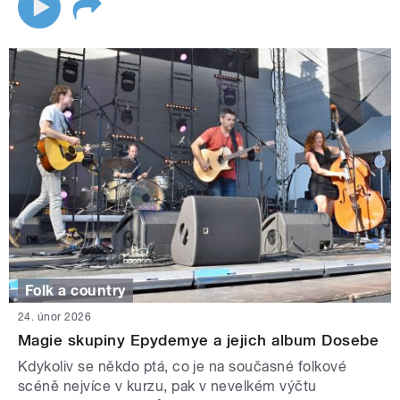
Folk a country
24. únor 2026
Magie skupiny Epydemye a jejich album Dosebe
Kdykoliv se někdo ptá, co je na současné folkové
scéně nejvíce v kurzu, pak v nevelkém výčtu