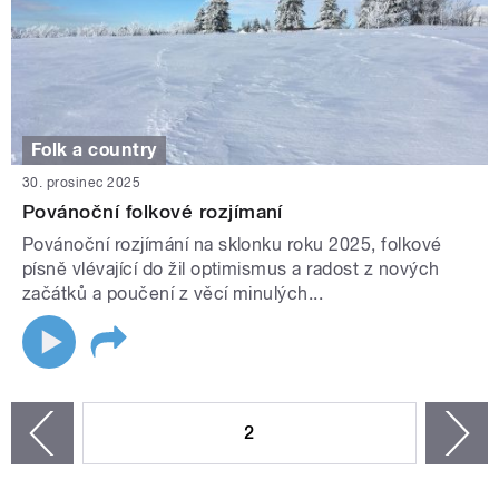
Folk a country
30. prosinec 2025
Povánoční folkové rozjímaní
Povánoční rozjímání na sklonku roku 2025, folkové
písně vlévající do žil optimismus a radost z nových
začátků a poučení z věcí minulých...
STRÁNKY
2
n
zí