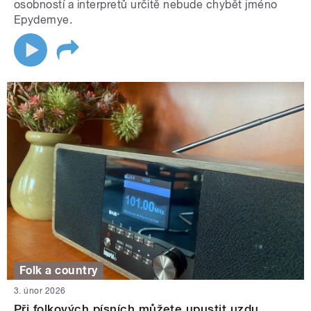
osobností a interpretů určitě nebude chybět jméno
Epydemye.
Folk a country
3. únor 2026
Při folkových písních můžete upustit uzdu