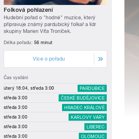
Folková pohlazení
Hudební pořad o "hodné" muzice, který
připravuje známý pardubický folkař a lídr
skupiny Marien Víťa Troníček.
Délka pořadu:
56 minut
Více o pořadu
Čas vysílání
úterý 18:04, středa 3:00
PARDUBICE
středa 3:00
ČESKÉ BUDĚJOVICE
středa 3:00
HRADEC KRÁLOVÉ
středa 3:00
KARLOVY VARY
středa 3:00
LIBEREC
středa 3:00
OLOMOUC