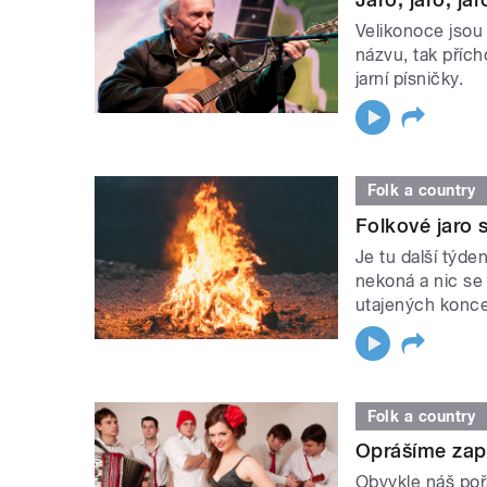
Velikonoce jsou
názvu, tak přích
jarní písničky.
Folk a country
Folkové jaro s
Je tu další týd
nekoná a nic se
utajených konce
Folk a country
Oprášíme zap
Obvykle náš poř