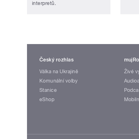
interpretů.
Český rozhlas
mujRo
Válka na Ukrajině
Živé v
Komunální volby
Audioa
Stanice
Podca
eShop
Mobiln