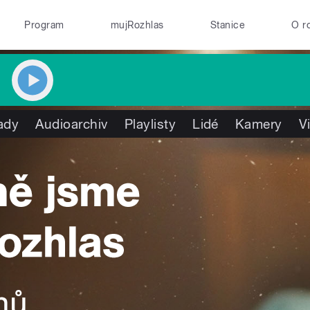
Program
mujRozhlas
Stanice
O r
ady
Audioarchiv
Playlisty
Lidé
Kamery
V