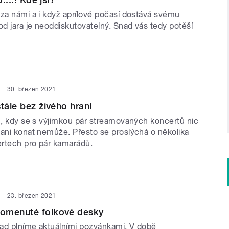
 za námi a i když aprílové počasí dostává svému
od jara je neoddiskutovatelný. Snad vás tedy potěší
30. březen 2021
tále bez živého hraní
en, kdy se s výjimkou pár streamovaných koncertů nic
 ani konat nemůže. Přesto se proslýchá o několika
rtech pro pár kamarádů.
23. březen 2021
omenuté folkové desky
ad plníme aktuálními pozvánkami. V době