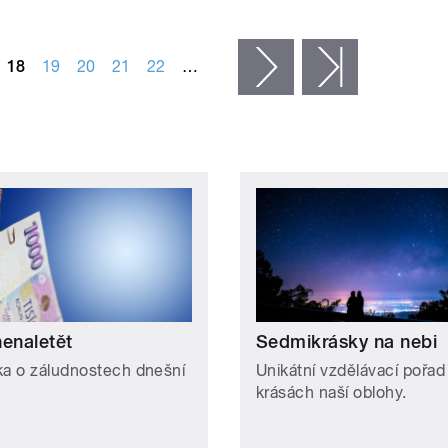
18
19
20
21
22
…
následující ›
poslední »
nenaletět
Sedmikrásky na nebi
ka o záludnostech dnešní
Unikátní vzdělávací pořad
krásách naší oblohy.