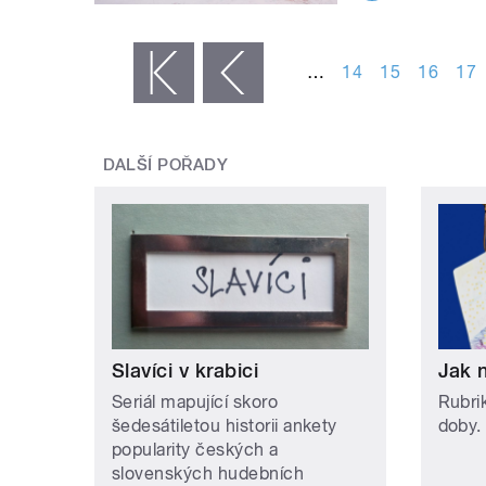
STRÁNKY
…
14
15
16
17
« první
‹ předchozí
DALŠÍ POŘADY
Slavíci v krabici
Jak 
Seriál mapující skoro
Rubri
šedesátiletou historii ankety
doby.
popularity českých a
slovenských hudebních