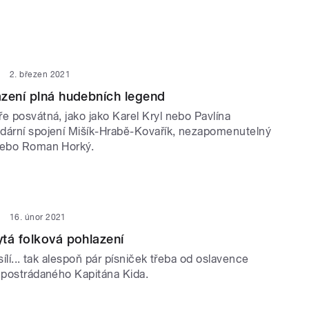
2. březen 2021
zení plná hudebních legend
e posvátná, jako jako Karel Kryl nebo Pavlína
dární spojení Mišík-Hrabě-Kovařík, nezapomenutelný
nebo Roman Horký.
16. únor 2021
tá folková pohlazení
sílí... tak alespoň pár písniček třeba od oslavence
i postrádaného Kapitána Kida.