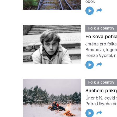
obor.
Folk a country
Folková pohla
Jména pro folkař
Braunová, legen
Honza Vyčítal, 
Folk a country
Sněhem přikry
Únor bílý, covid 
Petra Ulrycha č