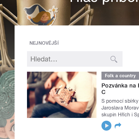
NEJNOVĚJŠÍ
Folk a country
Pozvánka na 
C
S pomocí sbírky
Jaroslava Morav
skupin Hřích i Sp