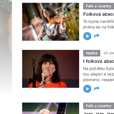
Folk a country
Folková abec
To byste nevěřil
jména se na fol
Hudba
20. d
I folková ab
Na počátku bylo
tou slepicí a ve
písmeno, respek
Folk a country
Jaro, jaro, jar