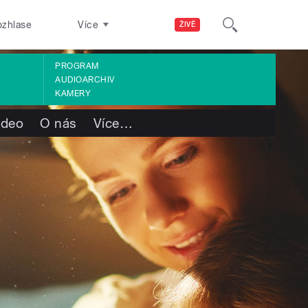
ozhlase
Více
ŽIVĚ
PROGRAM
AUDIOARCHIV
KAMERY
ideo
O nás
Více
…