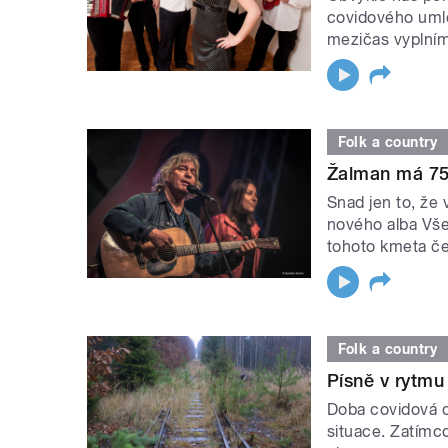
covidového umlč
mezičas vyplním
Folk a country
Žalman má 75 
Snad jen to, že
nového alba Všec
tohoto kmeta če
Folk a country
Písně v rytmu
Doba covidová d
situace. Zatímco 