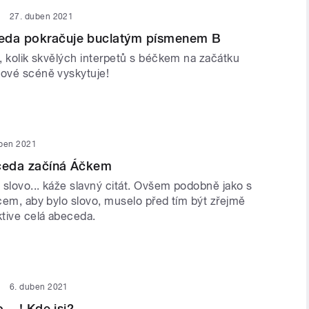
27. duben 2021
eda pokračuje buclatým písmenem B
i, kolik skvělých interpetů s béčkem na začátku
kové scéně vyskytuje!
uben 2021
eceda začíná Áčkem
 slovo... káže slavný citát. Ovšem podobně jako s
jcem, aby bylo slovo, muselo před tím být zřejmě
tive celá abeceda.
6. duben 2021
o....! Kde jsi?