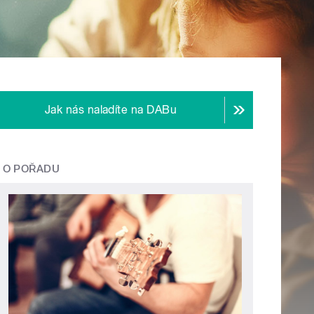
Jak nás naladíte na DABu
O POŘADU