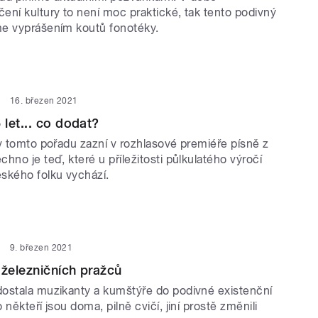
ení kultury to není moc praktické, tak tento podivný
e vyprášením koutů fonotéky.
16. březen 2021
let... co dodat?
 v tomto pořadu zazní v rozhlasové premiéře písně z
hno je teď, které u příležitosti půlkulatého výročí
ského folku vychází.
9. březen 2021
 železničních pražců
ostala muzikanty a kumštýře do podivné existenční
někteří jsou doma, pilně cvičí, jiní prostě změnili