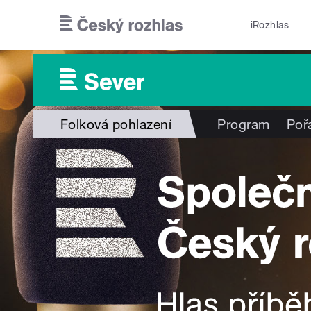
Přejít k hlavnímu obsahu
iRozhlas
Folková pohlazení
Program
Poř