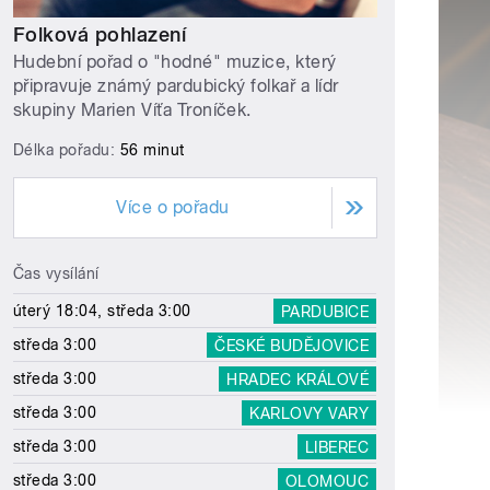
Folková pohlazení
Hudební pořad o "hodné" muzice, který
připravuje známý pardubický folkař a lídr
skupiny Marien Víťa Troníček.
Délka pořadu:
56 minut
Více o pořadu
Čas vysílání
úterý 18:04, středa 3:00
PARDUBICE
středa 3:00
ČESKÉ BUDĚJOVICE
středa 3:00
HRADEC KRÁLOVÉ
středa 3:00
KARLOVY VARY
středa 3:00
LIBEREC
středa 3:00
OLOMOUC