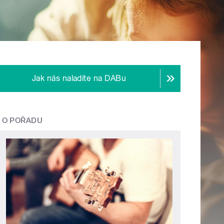
Jak nás naladíte na DABu
O POŘADU