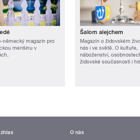
edé
Šalom alejchem
-německý magazín pro
Magazín o židovském živ
ckou menšinu v
nás i ve světě. O kultuře,
ách.
náboženství, osobnostec
židovské současnosti i hist
zhlas
O nás