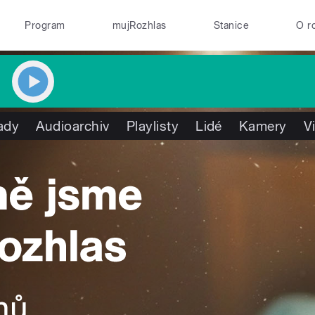
Program
mujRozhlas
Stanice
O r
ady
Audioarchiv
Playlisty
Lidé
Kamery
V