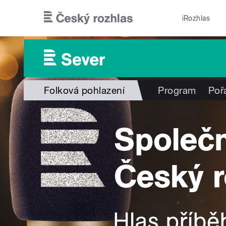
Přejít k hlavnímu obsahu
iRozhlas
Folková pohlazení
Program
Poř