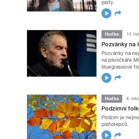
party.
Hudba
13. li
Pozvánky na 
Pozvánky na nej
na písničkáře Mi
bluegrassové fo
Hudba
6. lis
Podzimní fol
Podzim je nejins
písňotepců.