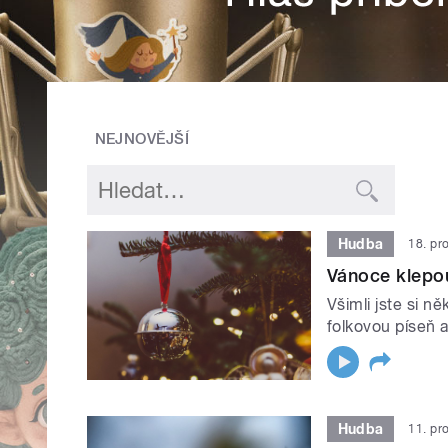
NEJNOVĚJŠÍ
Hudba
18. pr
Vánoce klepo
Všimli jste si n
folkovou píseň 
Hudba
11. pr