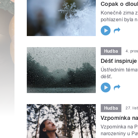
Copak o dlouh
Konečně zima zač
pohlazení byla n
Hudba
4. pro
Déšť inspiruje
Ústředním témat
déšť.
Hudba
27. li
Vzpomínka na
Vzpomínka na P
narozeniny u Pa