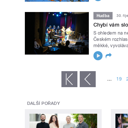
Hudba
30. ří
Chybí vám slo
S ohledem na ne
Českém rozhlase
měkké, vyvoláva
STRÁNKY
…
19
« první
‹ předchozí
DALŠÍ POŘADY