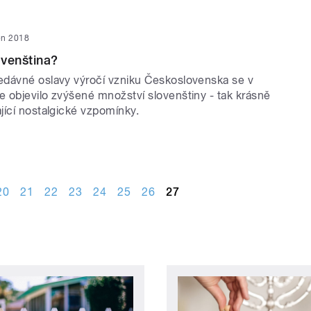
jen 2018
venština?
dávné oslavy výročí vzniku Československa se v
 objevilo zvýšené množství slovenštiny - tak krásně
jící nostalgické vzpomínky.
20
21
22
23
24
25
26
27