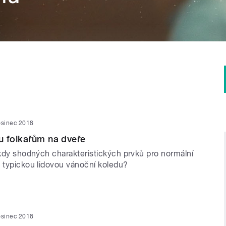
osinec 2018
u folkařům na dveře
ěkdy shodných charakteristických prvků pro normální
a typickou lidovou vánoční koledu?
osinec 2018