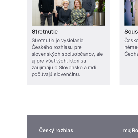
Stretnutie
Sous
Stretnutie je vysielanie
Česko
Českého rozhlasu pre
něme
slovenských spoluobčanov, ale
Čech
aj pre všetkých, ktorí sa
zaujímajú o Slovensko a radi
počúvajú slovenčinu.
Český rozhlas
mujRo