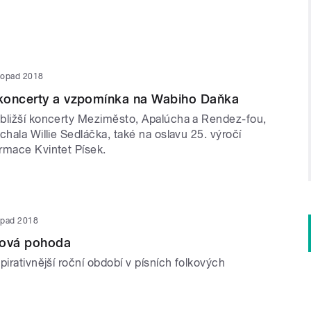
stopad 2018
koncerty a vzpomínka na Wabiho Daňka
bližší koncerty Meziměsto, Apalúcha a Rendez-fou,
chala Willie Sedláčka, také na oslavu 25. výročí
rmace Kvintet Písek.
topad 2018
ková pohoda
pirativnější roční období v písních folkových