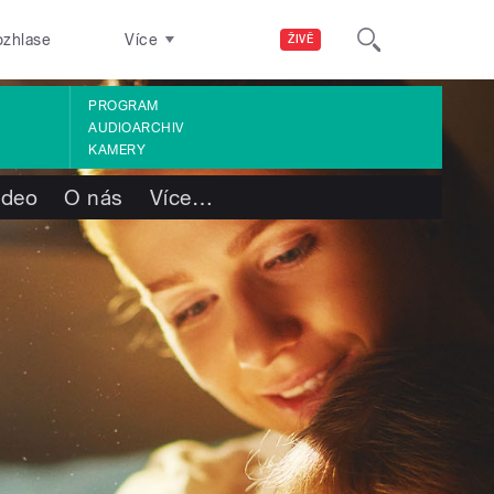
ozhlase
Více
ŽIVĚ
PROGRAM
AUDIOARCHIV
KAMERY
ideo
O nás
Více
…