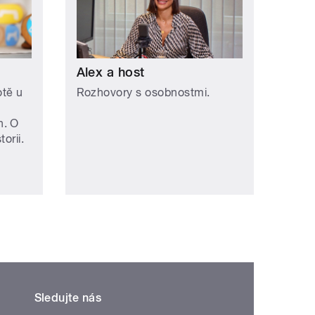
Alex a host
otě u
Rozhovory s osobnostmi.
h. O
orii.
Sledujte nás