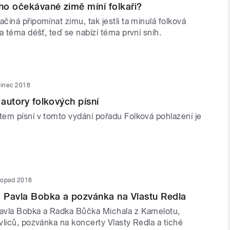
o očekávané zimě míní folkaři?
íná připomínat zimu, tak jestli ta minulá folková
a téma déšť, teď se nabízí téma první sníh.
sinec 2018
 autory folkových písní
em písní v tomto vydání pořadu Folková pohlazení je
stopad 2018
 Pavla Bobka a pozvánka na Vlastu Redla
avla Bobka a Radka Bůčka Michala z Kamelotu,
vliců, pozvánka na koncerty Vlasty Redla a tiché