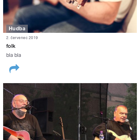
Hudba
2. červenec 2019
folk
bla bla