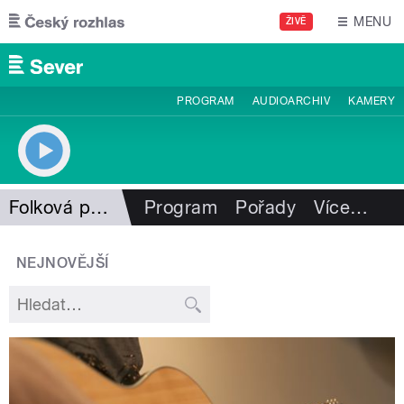
Přejít k hlavnímu obsahu
MENU
ŽIVĚ
PROGRAM
AUDIOARCHIV
KAMERY
Folková pohlazení
Program
Pořady
Více
…
NEJNOVĚJŠÍ