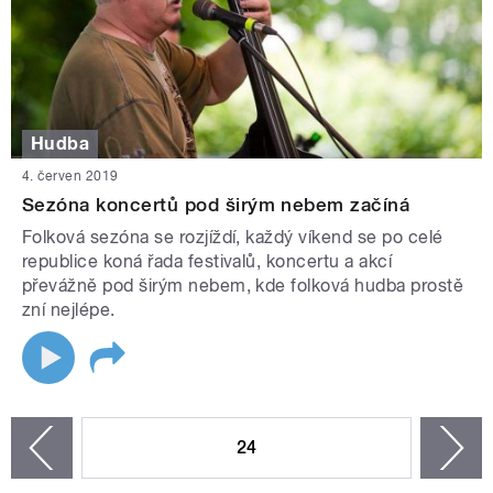
Hudba
4. červen 2019
Sezóna koncertů pod širým nebem začíná
Folková sezóna se rozjíždí, každý víkend se po celé
republice koná řada festivalů, koncertu a akcí
převážně pod širým nebem, kde folková hudba prostě
zní nejlépe.
STRÁNKY
24
n
zí