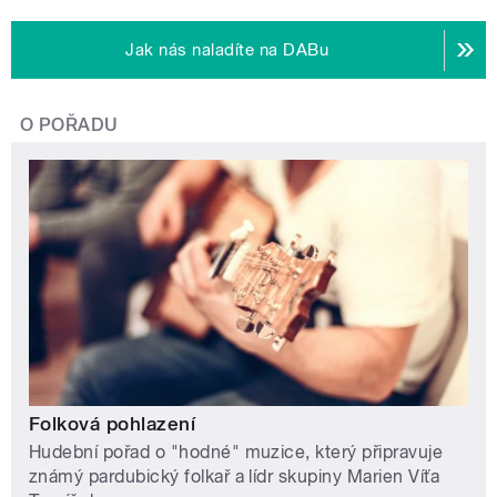
Jak nás naladíte na DABu
O POŘADU
Folková pohlazení
Hudební pořad o "hodné" muzice, který připravuje
známý pardubický folkař a lídr skupiny Marien Víťa