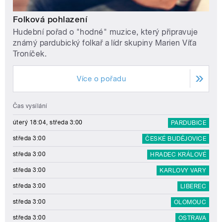
Folková pohlazení
Hudební pořad o "hodné" muzice, který připravuje
známý pardubický folkař a lídr skupiny Marien Víťa
Troníček.
Více o pořadu
Čas vysílání
úterý 18:04, středa 3:00
PARDUBICE
středa 3:00
ČESKÉ BUDĚJOVICE
středa 3:00
HRADEC KRÁLOVÉ
středa 3:00
KARLOVY VARY
středa 3:00
LIBEREC
středa 3:00
OLOMOUC
středa 3:00
OSTRAVA