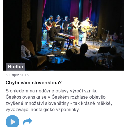
Hudba
30. říjen 2018
Chybí vám slovenština?
S ohledem na nedávné oslavy výročí vzniku
Československa se v Českém rozhlase objevilo
zvýšené množství slovenštiny - tak krásně měkké,
vyvolávající nostalgické vzpomínky.