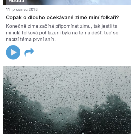
Hudba
11. prosinec 2018
Copak o dlouho očekávané zimě míní folkaři?
Konečně zima začíná připomínat zimu, tak jestli ta
minulá folková pohlazení byla na téma déšť, teď se
nabízí téma první sníh.