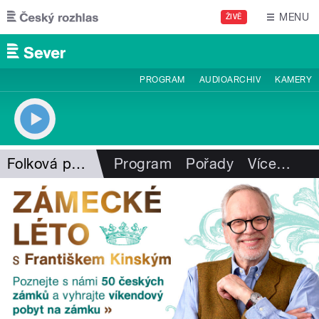
Přejít k hlavnímu obsahu
MENU
ŽIVĚ
PROGRAM
AUDIOARCHIV
KAMERY
Folková pohlazení
Program
Pořady
Více
…