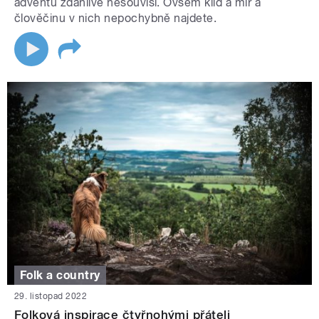
adventu zdánlivě nesouvisí. Ovšem klid a mír a
člověčinu v nich nepochybně najdete.
Folk a country
29. listopad 2022
Folková inspirace čtyřnohými přáteli