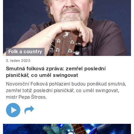
Folk a country
3. leden 2023
Smutná folková zpráva: zemřel poslední
písničkář, co uměl swingovat
Novoroční Folková pohlazení budou poněkud smutná,
zemřel totiž poslední písničkář, co uměl swingovat,
mistr Pepa Štross.