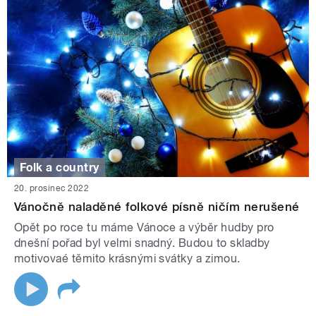
Folk a country
20. prosinec 2022
Vánočně naladěné folkové písně ničím nerušené
Opět po roce tu máme Vánoce a výběr hudby pro
dnešní pořad byl velmi snadný. Budou to skladby
motivovaé těmito krásnými svátky a zimou.