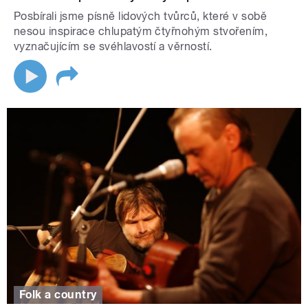
Posbírali jsme písně lidových tvůrců, které v sobě
nesou inspirace chlupatým čtyřnohým stvořením,
vyznačujícím se svéhlavostí a věrností.
Folk a country