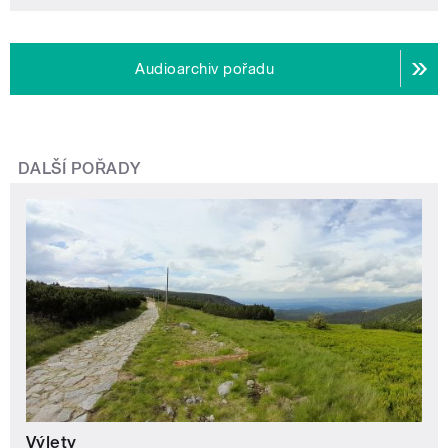
Audioarchiv pořadu
DALŠÍ POŘADY
Výlety