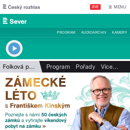
Přejít k hlavnímu obsahu
MENU
ŽIVĚ
PROGRAM
AUDIOARCHIV
KAMERY
Folková pohlazení
Program
Pořady
Více
…