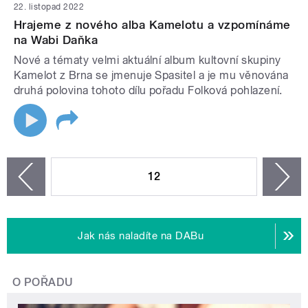
22. listopad 2022
Hrajeme z nového alba Kamelotu a vzpomínáme
na Wabi Daňka
Nové a tématy velmi aktuální album kultovní skupiny
Kamelot z Brna se jmenuje Spasitel a je mu věnována
druhá polovina tohoto dílu pořadu Folková pohlazení.
STRÁNKY
12
n
zí
Jak nás naladíte na DABu
O POŘADU