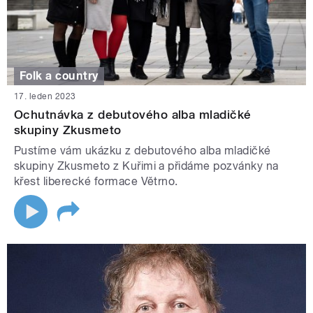
Folk a country
17. leden 2023
Ochutnávka z debutového alba mladičké
skupiny Zkusmeto
Pustíme vám ukázku z debutového alba mladičké
skupiny Zkusmeto z Kuřimi a přidáme pozvánky na
křest liberecké formace Větrno.