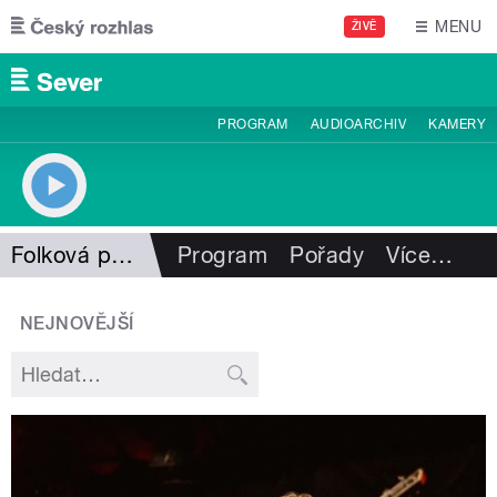
Přejít k hlavnímu obsahu
MENU
ŽIVĚ
PROGRAM
AUDIOARCHIV
KAMERY
Folková pohlazení
Program
Pořady
Více
…
NEJNOVĚJŠÍ