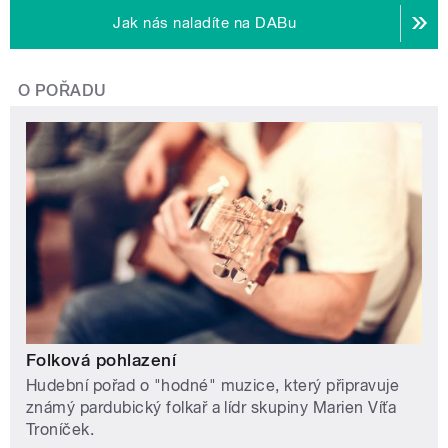
Jak nás naladíte na DABu
O POŘADU
Folková pohlazení
Hudební pořad o "hodné" muzice, který připravuje
známý pardubický folkař a lídr skupiny Marien Víťa
Troníček.