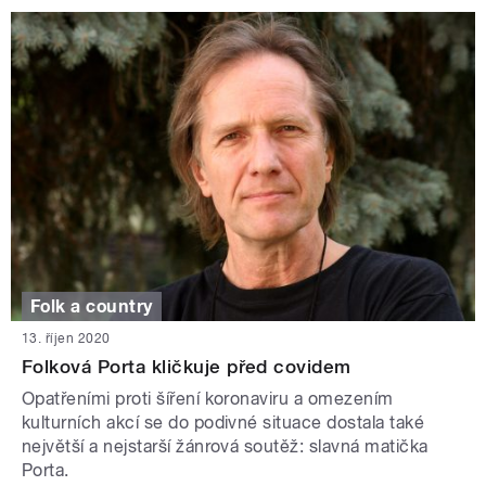
Folk a country
13. říjen 2020
Folková Porta kličkuje před covidem
Opatřeními proti šíření koronaviru a omezením
kulturních akcí se do podivné situace dostala také
největší a nejstarší žánrová soutěž: slavná matička
Porta.