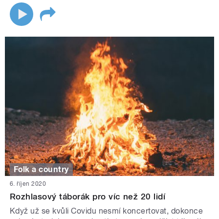
Folk a country
6. říjen 2020
Rozhlasový táborák pro víc než 20 lidí
Když už se kvůli Covidu nesmí koncertovat, dokonce