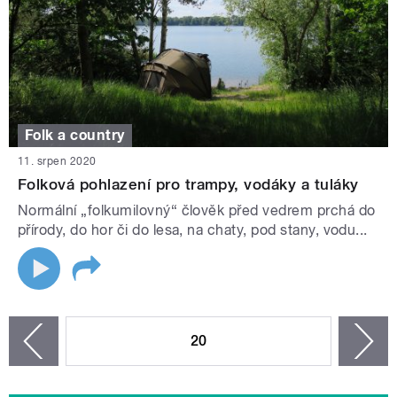
Folk a country
11. srpen 2020
Folková pohlazení pro trampy, vodáky a tuláky
Normální „folkumilovný“ člověk před vedrem prchá do
přírody, do hor či do lesa, na chaty, pod stany, vodu...
STRÁNKY
20
n
zí