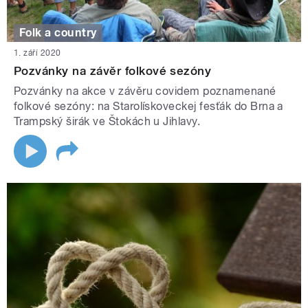
Folk a country
1. září 2020
Pozvánky na závěr folkové sezóny
Pozvánky na akce v závěru covidem poznamenané
folkové sezóny: na Starolískoveckej fesťák do Brna a
Trampský širák ve Štokách u Jihlavy.