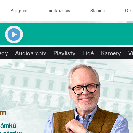
Program
mujRozhlas
Stanice
O r
ady
Audioarchiv
Playlisty
Lidé
Kamery
V