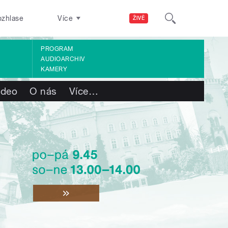
ozhlase
Více
ŽIVĚ
PROGRAM
AUDIOARCHIV
KAMERY
ideo
O nás
Více
…