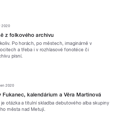
r 2020
ě z folkového archivu
ekoliv. Po horách, po městech, imaginárně v
citech a třeba i v rozhlasové fonotéce či
hívu písní.
den 2020
 Fukanec, kalendárium a Věra Martinová
je otázka a titulní skladba debutového alba skupiny
ho města nad Metují.