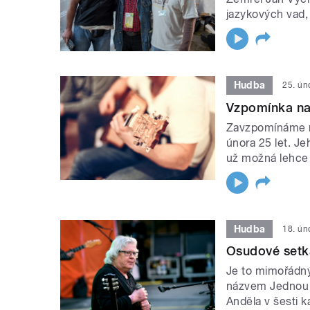
jazykových vad, 
Hudba
25. ún
Vzpomínka na
Zavzpomínáme na
února 25 let. Je
už možná lehce 
Hudba
18. ún
Osudové setká
Je to mimořádný
názvem Jednou t
Anděla v šesti k