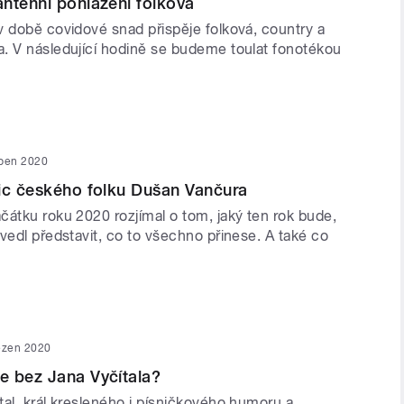
nténní pohlazení folková
v době covidové snad přispěje folková, country a
. V následující hodině se budeme toulat fonotékou
uben 2020
ic českého folku Dušan Vančura
čátku roku 2020 rozjímal o tom, jaký ten rok bude,
vedl představit, co to všechno přinese. A také co
ezen 2020
e bez Jana Vyčítala?
tal, král kresleného i písničkového humoru a