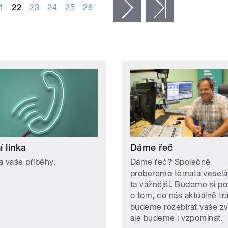
1
22
23
24
25
26
následující ›
poslední »
 linka
Dáme řeč
a vaše příběhy.
Dáme řeč? Společně
probereme témata veselá, 
ta vážnější. Budeme si po
o tom, co nás aktuálně trá
budeme rozebírat vaše zv
ale budeme i vzpomínat.