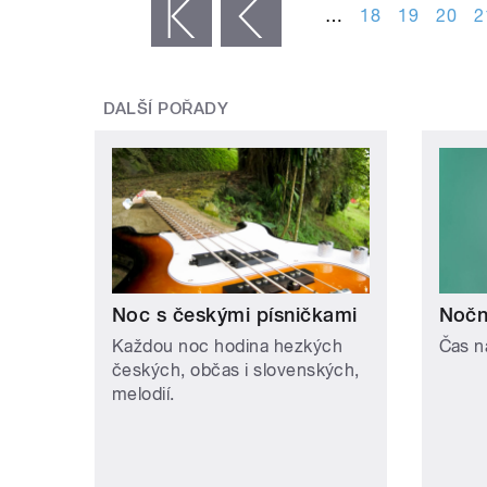
…
18
19
20
2
« první
‹ předchozí
DALŠÍ POŘADY
Noc s českými písničkami
Noční
Každou noc hodina hezkých
Čas n
českých, občas i slovenských,
melodií.