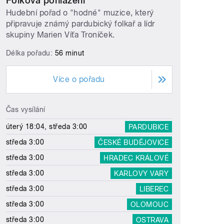
Folková pohlazení
Hudební pořad o "hodné" muzice, který
připravuje známý pardubický folkař a lídr
skupiny Marien Víťa Troníček.
Délka pořadu:
56 minut
Více o pořadu
Čas vysílání
úterý 18:04, středa 3:00
PARDUBICE
středa 3:00
ČESKÉ BUDĚJOVICE
středa 3:00
HRADEC KRÁLOVÉ
středa 3:00
KARLOVY VARY
středa 3:00
LIBEREC
středa 3:00
OLOMOUC
středa 3:00
OSTRAVA