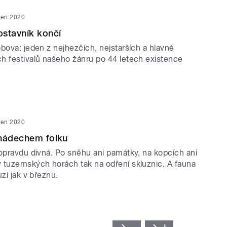
den 2020
stavník končí
bova: jeden z nejhezčích, nejstarších a hlavně
h festivalů našeho žánru po 44 letech existence
den 2020
 nádechem folku
 opravdu divná. Po sněhu ani památky, na kopcích ani
 tuzemských horách tak na odření skluznic. A fauna
uzí jak v březnu.