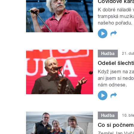
Covidově kara
K dobré náladě 
trampská muzika
našeho pořadu.
Hudba
21. d
Odešel šlecht
Když jsem na za
ani jsem si nedo
nám odnese.
Hudba
10. bř
Co si počnem
Zemřel Jan Vyčí