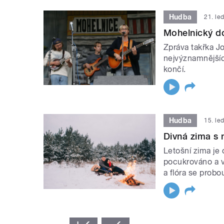
Hudba
21. le
Mohelnický do
Zpráva takřka Jo
nejvýznamnějšíc
končí.
Hudba
15. le
Divná zima s
Letošní zima je
pocukrováno a v
a flóra se probo
STRÁNKY