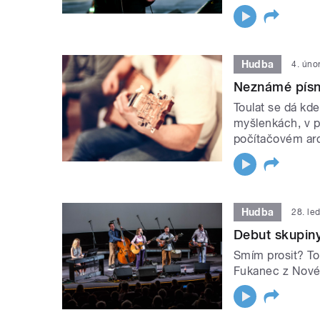
Hudba
4. úno
Neznámé písn
Toulat se dá kd
myšlenkách, v po
počítačovém arc
Hudba
28. le
Debut skupiny
Smím prosit? To 
Fukanec z Nové