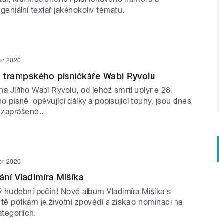
geniální textař jakéhokoliv tématu.
or 2020
 trampského písničkáře Wabi Ryvolu
 Jiřího Wabi Ryvolu, od jehož smrti uplyne 28.
ho písně opěvující dálky a popisující touhy, jsou dnes
zaprášené...
or 2020
ní Vladimíra Mišíka
 hudební počin! Nové album Vladimíra Mišíka s
ě potkám je životní zpovědí a získalo nominaci na
ategoriích.