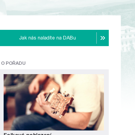
Jak nás naladíte na DABu
O POŘADU