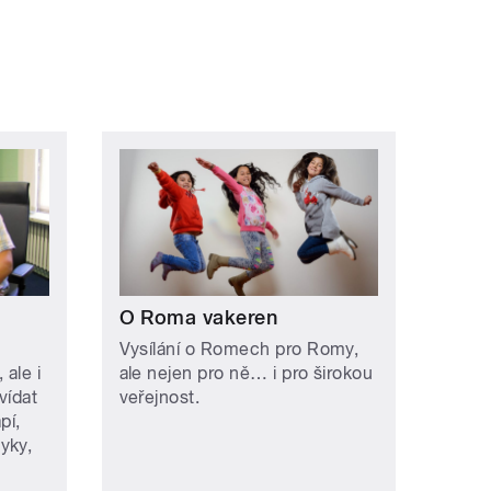
O Roma vakeren
Vysílání o Romech pro Romy,
ale i
ale nejen pro ně… i pro širokou
vídat
veřejnost.
pí,
yky,