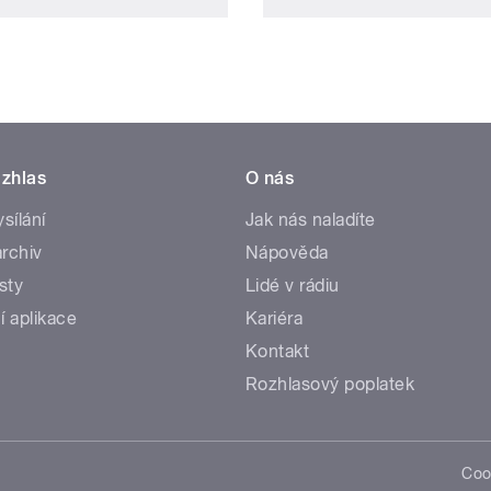
zhlas
O nás
ysílání
Jak nás naladíte
rchiv
Nápověda
sty
Lidé v rádiu
í aplikace
Kariéra
Kontakt
Rozhlasový poplatek
Coo