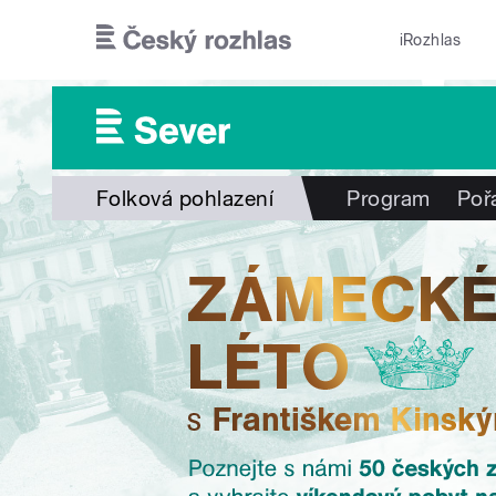
Přejít k hlavnímu obsahu
iRozhlas
Folková pohlazení
Program
Poř