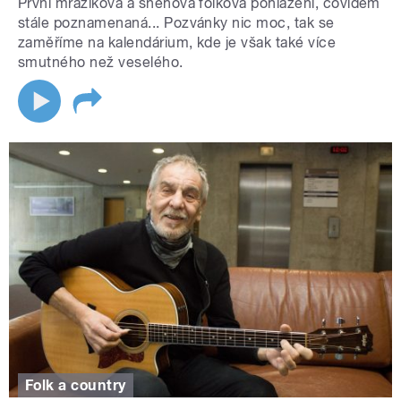
První mrazíková a sněhová folková pohlazení, covidem
stále poznamenaná... Pozvánky nic moc, tak se
zaměříme na kalendárium, kde je však také více
smutného než veselého.
Folk a country