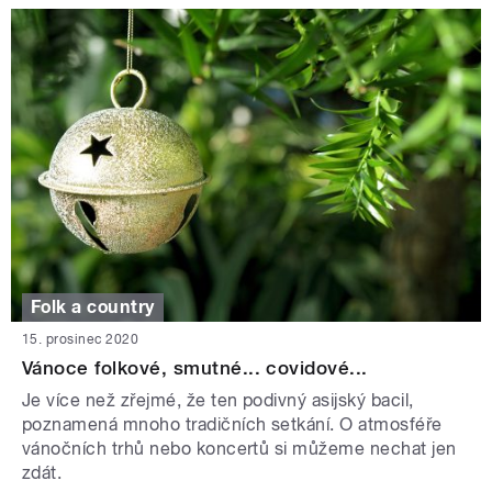
Folk a country
15. prosinec 2020
Vánoce folkové, smutné... covidové...
Je více než zřejmé, že ten podivný asijský bacil,
poznamená mnoho tradičních setkání. O atmosféře
vánočních trhů nebo koncertů si můžeme nechat jen
zdát.