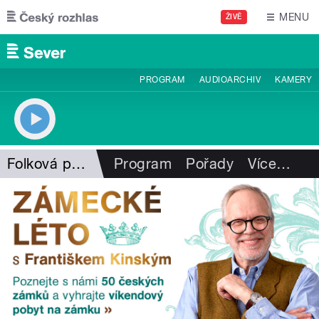
Přejít k hlavnímu obsahu
MENU
ŽIVĚ
PROGRAM
AUDIOARCHIV
KAMERY
Folková pohlazení
Program
Pořady
Více
…