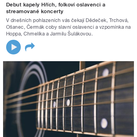
Debut kapely Hřích, folkoví oslavenci a
streamované koncerty
V dnešních pohlazeních vás čekají Dědeček, Trchová,
Ošanec, Čermák coby slavní oslavenci a vzpomínka na
Hoppa, Chmelíka a Jarmilu Šulákovou.