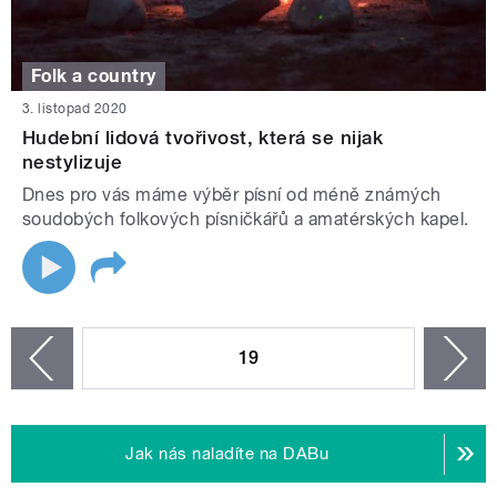
Folk a country
3. listopad 2020
Hudební lidová tvořivost, která se nijak
nestylizuje
Dnes pro vás máme výběr písní od méně známých
soudobých folkových písničkářů a amatérských kapel.
STRÁNKY
19
n
zí
Jak nás naladíte na DABu