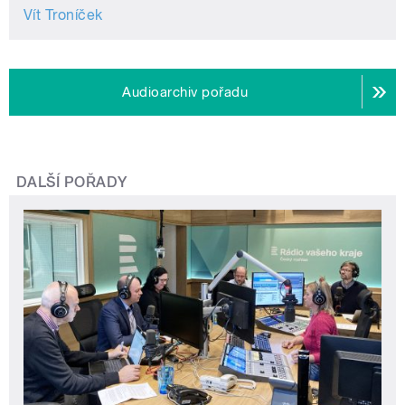
Vít Troníček
Audioarchiv pořadu
DALŠÍ POŘADY