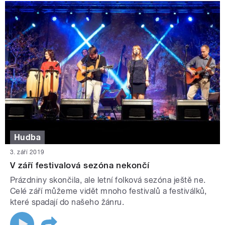
Hudba
3. září 2019
V září festivalová sezóna nekončí
Prázdniny skončila, ale letní folková sezóna ještě ne.
Celé září můžeme vidět mnoho festivalů a festiválků,
které spadají do našeho žánru.