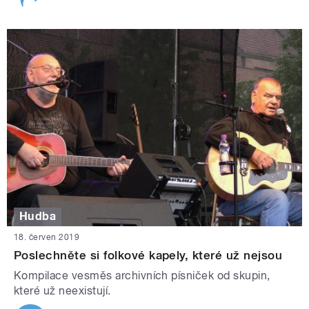
Hudba
18. červen 2019
Poslechněte si folkové kapely, které už nejsou
Kompilace vesměs archivních písniček od skupin,
které už neexistují.