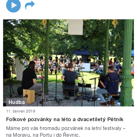
Hudba
11. červen 2019
Folkové pozvánky na léto a dvacetiletý Pětník
Máme pro vás hromadu pozvánek na letní festivaly –
na Moravu, na Portu i do Řevnic.