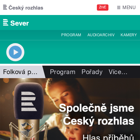
Přejít k hlavnímu obsahu
MENU
ŽIVĚ
PROGRAM
AUDIOARCHIV
KAMERY
Folková pohlazení
Program
Pořady
Více
…