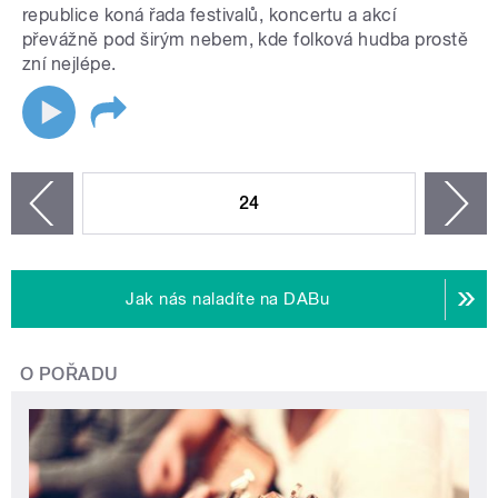
republice koná řada festivalů, koncertu a akcí
převážně pod širým nebem, kde folková hudba prostě
zní nejlépe.
STRÁNKY
24
n
zí
Jak nás naladíte na DABu
O POŘADU