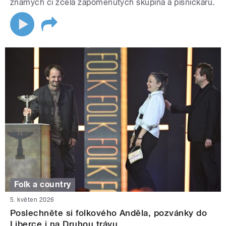
známých či zcela zapomenutých skupina a písničkářů.
Folk a country
5. květen 2026
Poslechněte si folkového Anděla, pozvánky do
Liberce i na Druhou trávu