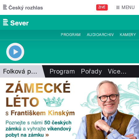
Přejít k hlavnímu obsahu
MENU
ŽIVĚ
PROGRAM
AUDIOARCHIV
KAMERY
Folková pohlazení
Program
Pořady
Více
…