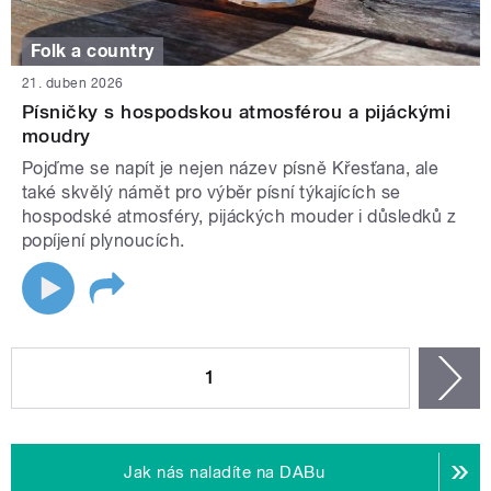
Folk a country
21. duben 2026
Písničky s hospodskou atmosférou a pijáckými
moudry
Pojďme se napít je nejen název písně Křesťana, ale
také skvělý námět pro výběr písní týkajících se
hospodské atmosféry, pijáckých mouder i důsledků z
popíjení plynoucích.
STRÁNKY
1
n
Jak nás naladíte na DABu