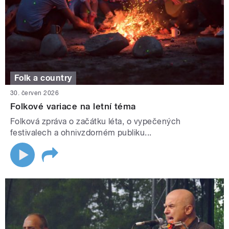
Folk a country
30. červen 2026
Folkové variace na letní téma
Folková zpráva o začátku léta, o vypečených
festivalech a ohnivzdorném publiku...