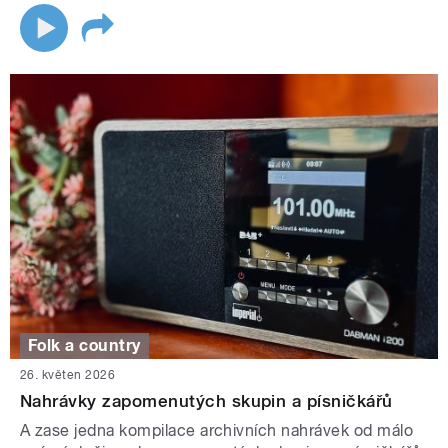
Folk a country
26. květen 2026
Nahrávky zapomenutých skupin a písničkářů
A zase jedna kompilace archivních nahrávek od málo