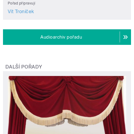
Pořad připravují
Vít Troníček
Audioarchiv pořadu
DALŠÍ POŘADY