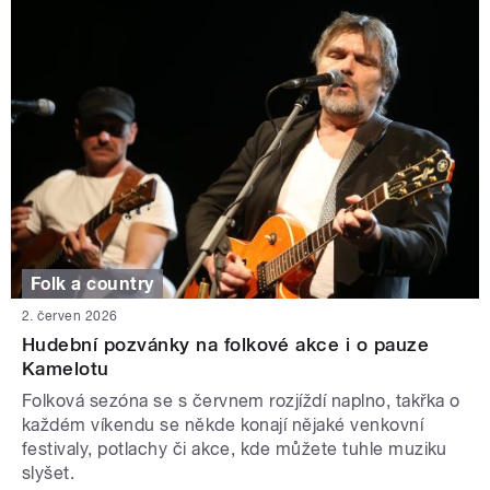
Folk a country
2. červen 2026
Hudební pozvánky na folkové akce i o pauze
Kamelotu
Folková sezóna se s červnem rozjíždí naplno, takřka o
každém víkendu se někde konají nějaké venkovní
festivaly, potlachy či akce, kde můžete tuhle muziku
slyšet.