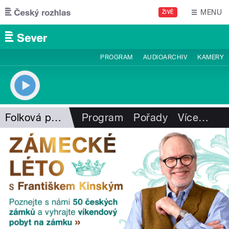
Přejít k hlavnímu obsahu
MENU
ŽIVĚ
PROGRAM
AUDIOARCHIV
KAMERY
Folková pohlazení
Program
Pořady
Více
…