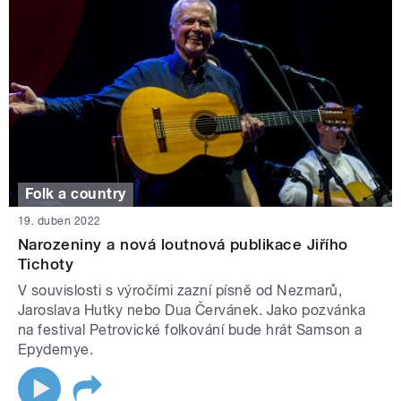
Folk a country
19. duben 2022
Narozeniny a nová loutnová publikace Jiřího
Tichoty
V souvislosti s výročími zazní písně od Nezmarů,
Jaroslava Hutky nebo Dua Červánek. Jako pozvánka
na festival Petrovické folkování bude hrát Samson a
Epydemye.