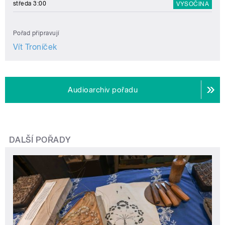
středa 3:00
VYSOČINA
Pořad připravují
Vít Troníček
Audioarchiv pořadu
DALŠÍ POŘADY