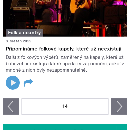
Folk a country
8. březen 2022
Připomínáme folkové kapely, které už neexistují
Další z folkových výběrů, zaměřený na kapely, které už
bohužel neexistují a které upadají v zapomnění, ačkoliv
mnohé z nich byly nezapomenutelné.
STRÁNKY
14
n
zí