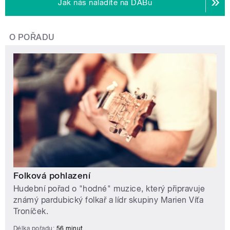
Jak nás naladíte na DABu
O POŘADU
Folková pohlazení
Hudební pořad o "hodné" muzice, který připravuje
známý pardubický folkař a lídr skupiny Marien Víťa
Troníček.
Délka pořadu:
56 minut