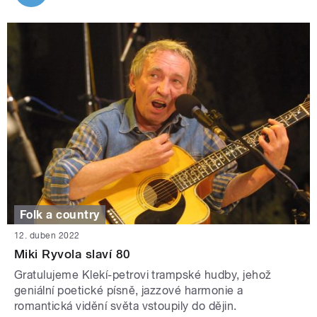
Folk a country
12. duben 2022
Miki Ryvola slaví 80
Gratulujeme Klekí-petrovi trampské hudby, jehož
geniální poetické písně, jazzové harmonie a
romantická vidění světa vstoupily do dějin.