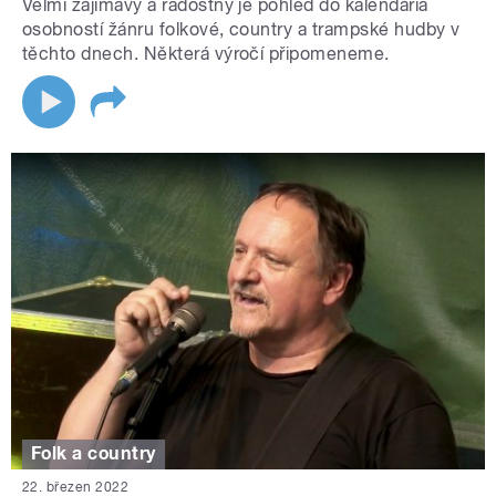
Velmi zajímavý a radostný je pohled do kalendária
osobností žánru folkové, country a trampské hudby v
těchto dnech. Některá výročí připomeneme.
Folk a country
22. březen 2022