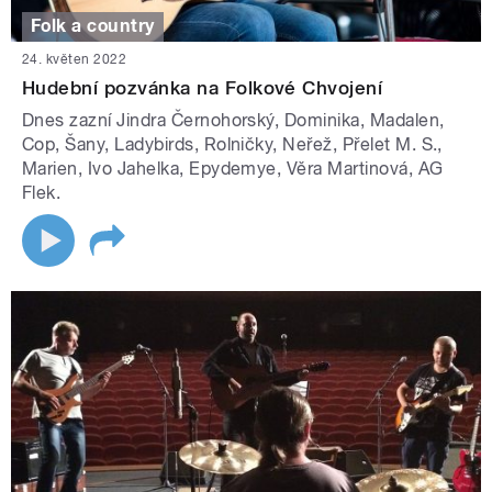
Folk a country
24. květen 2022
Hudební pozvánka na Folkové Chvojení
Dnes zazní Jindra Černohorský, Dominika, Madalen,
Cop, Šany, Ladybirds, Rolničky, Neřež, Přelet M. S.,
Marien, Ivo Jahelka, Epydemye, Věra Martinová, AG
Flek.