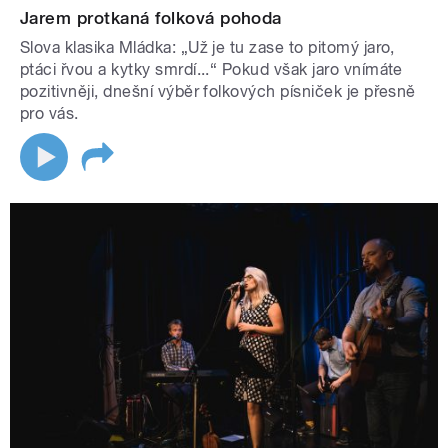
Jarem protkaná folková pohoda
Slova klasika Mládka: „Už je tu zase to pitomý jaro,
ptáci řvou a kytky smrdí...“ Pokud však jaro vnímáte
pozitivněji, dnešní výběr folkových písniček je přesně
pro vás.