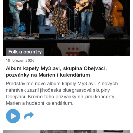
Folk a country
10. březen 2026
Album kapely My3.avi, skupina Obejváci,
pozvánky na Marien i kalendárium
Představíme nové album kapely My3.avi. Z nových
nahrávek zazní jihočeská bluegrassová skupiny
Obejváci. Kromě toho pozvánky na jarní koncerty
Marien a hudební kalendárium.