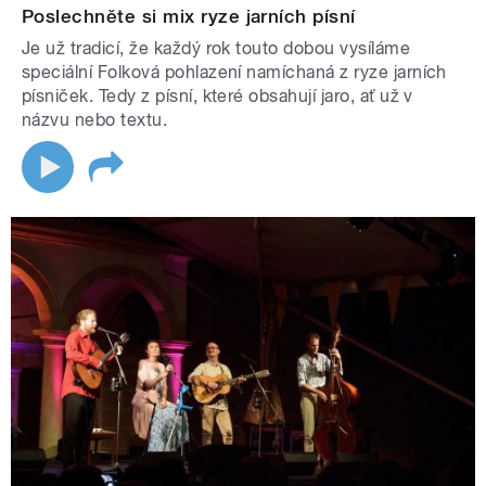
Poslechněte si mix ryze jarních písní
Je už tradicí, že každý rok touto dobou vysíláme
speciální Folková pohlazení namíchaná z ryze jarních
písniček. Tedy z písní, které obsahují jaro, ať už v
názvu nebo textu.