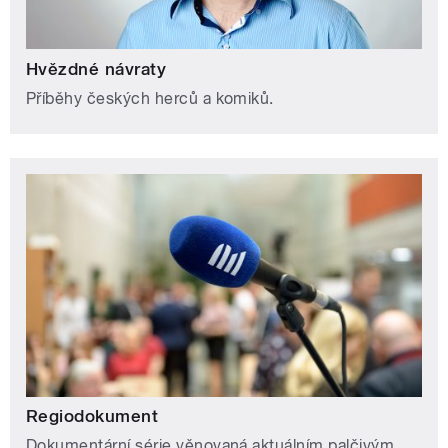
Hvězdné návraty
Příběhy českých herců a komiků.
Regiodokument
Dokumentární série věnovaná aktuálním palčivým