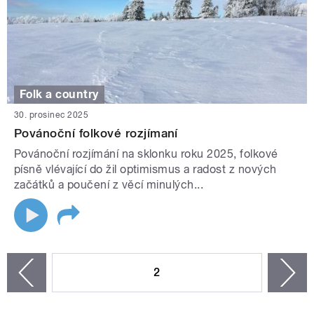
Folk a country
30. prosinec 2025
Povánoční folkové rozjímaní
Povánoční rozjímání na sklonku roku 2025, folkové
písně vlévající do žil optimismus a radost z nových
začátků a poučení z věcí minulých...
STRÁNKY
2
n
zí