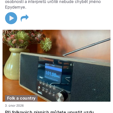
osobností a interpretů určitě nebude chybět jméno
Epydemye.
Folk a country
3. únor 2026
Při folkových písních můžete upustit uzdu