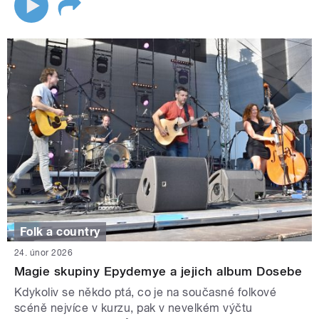
Folk a country
24. únor 2026
Magie skupiny Epydemye a jejich album Dosebe
Kdykoliv se někdo ptá, co je na současné folkové
scéně nejvíce v kurzu, pak v nevelkém výčtu