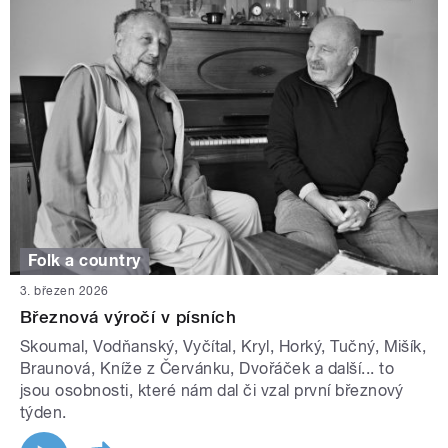
Folk a country
3. březen 2026
Březnová výročí v písních
Skoumal, Vodňanský, Vyčítal, Kryl, Horký, Tučný, Mišík,
Braunová, Kníže z Červánku, Dvořáček a další... to
jsou osobnosti, které nám dal či vzal první březnový
týden.