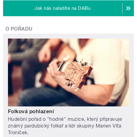
Jak nás naladíte na DABu
O POŘADU
Folková pohlazení
Hudební pořad o "hodné" muzice, který připravuje
známý pardubický folkař a lídr skupiny Marien Víťa
Troníček.