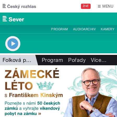
Přejít k hlavnímu obsahu
MENU
ŽIVĚ
PROGRAM
AUDIOARCHIV
KAMERY
Folková pohlazení
Program
Pořady
Více
…