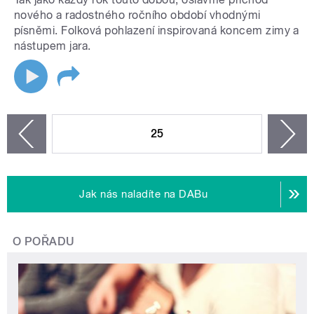
nového a radostného ročního období vhodnými
písněmi. Folková pohlazení inspirovaná koncem zimy a
nástupem jara.
STRÁNKY
25
n
zí
Jak nás naladíte na DABu
O POŘADU