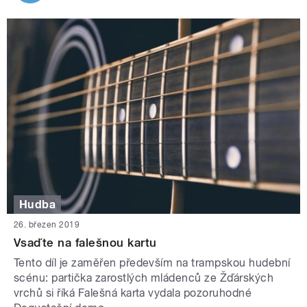
Hudba
26. březen 2019
Vsaďte na falešnou kartu
Tento díl je zaměřen především na trampskou hudební
scénu: partička zarostlých mládenců ze Žďárských
vrchů si říká Falešná karta vydala pozoruhodné