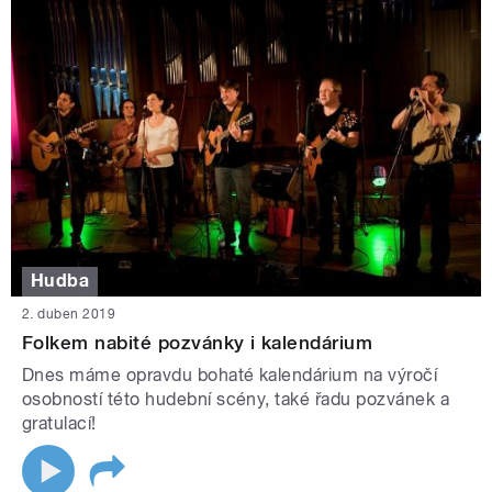
Hudba
2. duben 2019
Folkem nabité pozvánky i kalendárium
Dnes máme opravdu bohaté kalendárium na výročí
osobností této hudební scény, také řadu pozvánek a
gratulací!