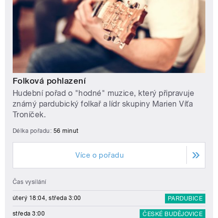
Folková pohlazení
Hudební pořad o "hodné" muzice, který připravuje
známý pardubický folkař a lídr skupiny Marien Víťa
Troníček.
Délka pořadu:
56 minut
Více o pořadu
Čas vysílání
úterý 18:04, středa 3:00
PARDUBICE
středa 3:00
ČESKÉ BUDĚJOVICE