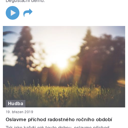
Degustační demo.
Hudba
19. březen 2019
Oslavme příchod radostného ročního období
Tak jako každý rok touto dobou, oslavme příchod