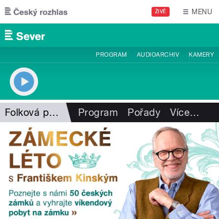
Přejít k hlavnímu obsahu
MENU
ŽIVĚ
PROGRAM
AUDIOARCHIV
KAMERY
Folková pohlazení
Program
Pořady
Více
…