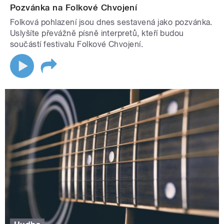
Pozvánka na Folkové Chvojení
Folková pohlazení jsou dnes sestavená jako pozvánka.
Uslyšíte převážně písně interpretů, kteří budou
součástí festivalu Folkové Chvojení.