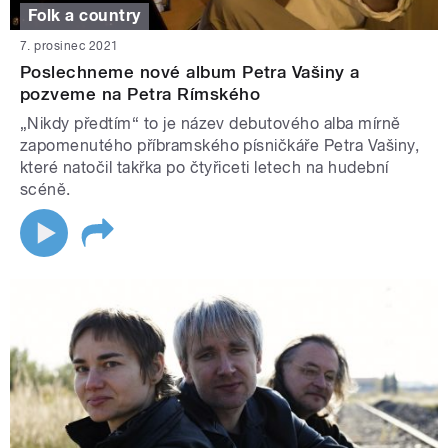
Folk a country
7. prosinec 2021
Poslechneme nové album Petra Vašiny a
pozveme na Petra Rímského
„Nikdy předtím“ to je název debutového alba mírně
zapomenutého příbramského písničkáře Petra Vašiny,
které natočil takřka po čtyřiceti letech na hudební
scéně.