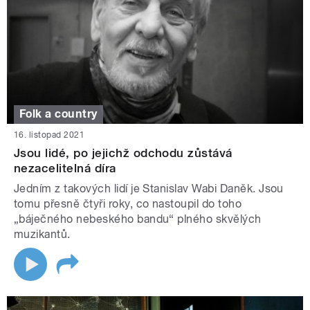
Folk a country
16. listopad 2021
Jsou lidé, po jejichž odchodu zůstává
nezacelitelná díra
Jedním z takových lidí je Stanislav Wabi Daněk. Jsou
tomu přesně čtyři roky, co nastoupil do toho
„báječného nebeského bandu“ plného skvělých
muzikantů.