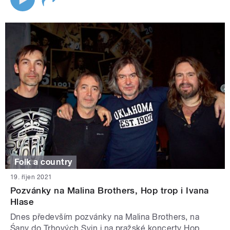
Folk a country
19. říjen 2021
Pozvánky na Malina Brothers, Hop trop i Ivana
Hlase
Dnes především pozvánky na Malina Brothers, na
Śany do Trhových Svin i na pražské koncerty Hop