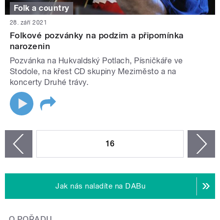
Folk a country
28. září 2021
Folkové pozvánky na podzim a připomínka
narozenin
Pozvánka na Hukvaldský Potlach, Písničkáře ve
Stodole, na křest CD skupiny Meziměsto a na
koncerty Druhé trávy.
STRÁNKY
16
n
zí
Jak nás naladíte na DABu
O POŘADU