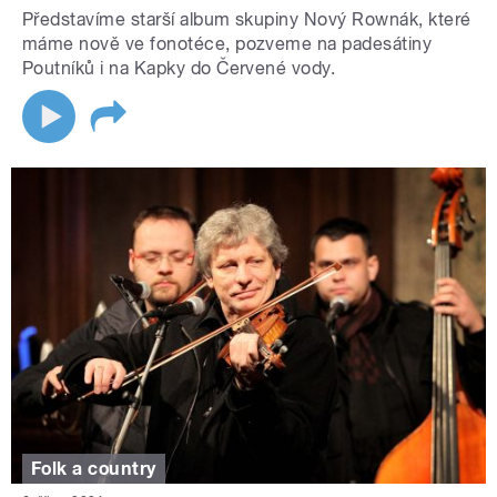
Představíme starší album skupiny Nový Rownák, které
máme nově ve fonotéce, pozveme na padesátiny
Poutníků i na Kapky do Červené vody.
Folk a country