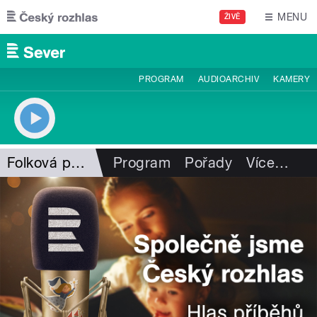
Přejít k hlavnímu obsahu
MENU
ŽIVĚ
PROGRAM
AUDIOARCHIV
KAMERY
Folková pohlazení
Program
Pořady
Více
…