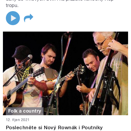
tropu.
Folk a country
12. říjen 2021
Poslechněte si Nový Rownák i Poutníky