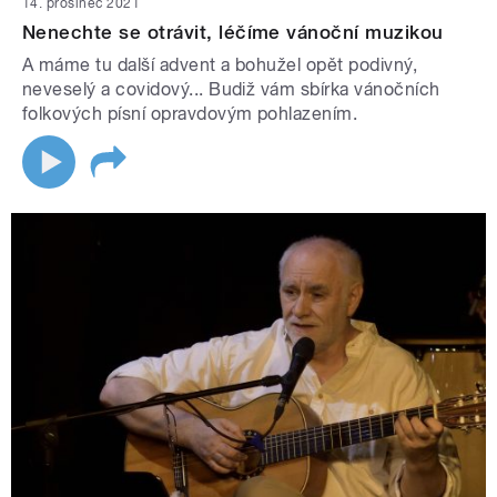
14. prosinec 2021
Nenechte se otrávit, léčíme vánoční muzikou
A máme tu další advent a bohužel opět podivný,
neveselý a covidový... Budiž vám sbírka vánočních
folkových písní opravdovým pohlazením.