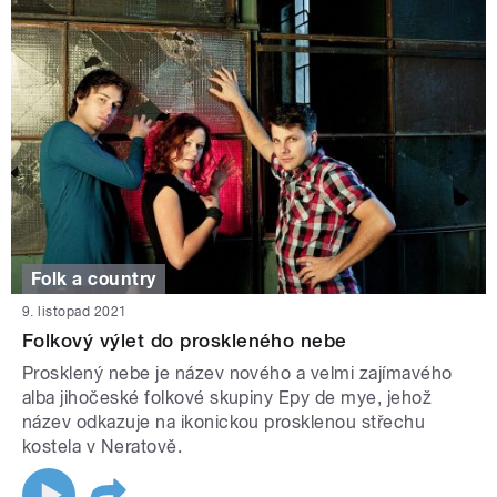
Folk a country
9. listopad 2021
Folkový výlet do proskleného nebe
Prosklený nebe je název nového a velmi zajímavého
alba jihočeské folkové skupiny Epy de mye, jehož
název odkazuje na ikonickou prosklenou střechu
kostela v Neratově.