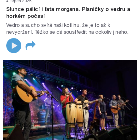
4. srpen 2026
Slunce pálící i fata morgana. Písničky o vedru a
horkém počasí
Vedro a sucho svírá naši kotlinu, že je to až k
nevydržení. Těžko se dá soustředit na cokoliv jiného.