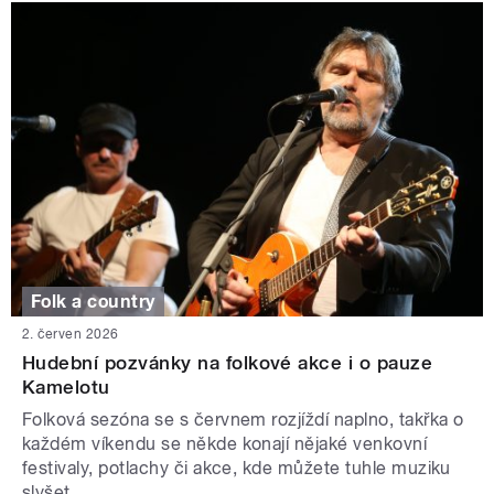
Folk a country
2. červen 2026
Hudební pozvánky na folkové akce i o pauze
Kamelotu
Folková sezóna se s červnem rozjíždí naplno, takřka o
každém víkendu se někde konají nějaké venkovní
festivaly, potlachy či akce, kde můžete tuhle muziku
slyšet.