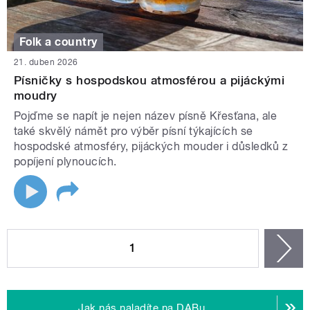
Folk a country
21. duben 2026
Písničky s hospodskou atmosférou a pijáckými
moudry
Pojďme se napít je nejen název písně Křesťana, ale
také skvělý námět pro výběr písní týkajících se
hospodské atmosféry, pijáckých mouder i důsledků z
popíjení plynoucích.
STRÁNKY
1
n
Jak nás naladíte na DABu