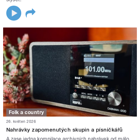
Folk a country
26. květen 2026
Nahrávky zapomenutých skupin a písničkářů
A zase jedna kompilace archivních nahrávek od málo