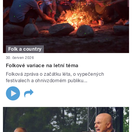
Folk a country
30. červen 2026
Folkové variace na letní téma
Folková zpráva o začátku léta, o vypečených
festivalech a ohnivzdorném publiku...