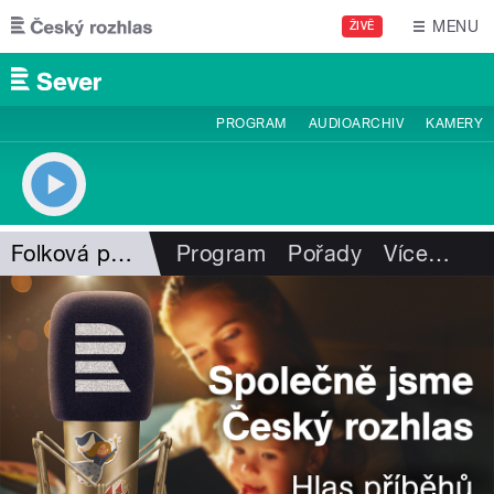
Přejít k hlavnímu obsahu
MENU
ŽIVĚ
PROGRAM
AUDIOARCHIV
KAMERY
Folková pohlazení
Program
Pořady
Více
…