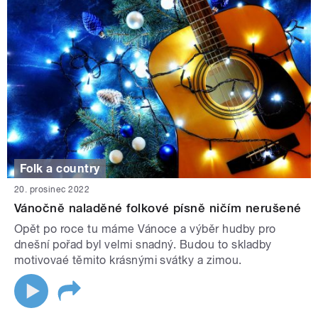
Folk a country
20. prosinec 2022
Vánočně naladěné folkové písně ničím nerušené
Opět po roce tu máme Vánoce a výběr hudby pro
dnešní pořad byl velmi snadný. Budou to skladby
motivovaé těmito krásnými svátky a zimou.