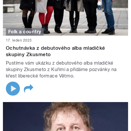
Folk a country
17. leden 2023
Ochutnávka z debutového alba mladičké
skupiny Zkusmeto
Pustíme vám ukázku z debutového alba mladičké
skupiny Zkusmeto z Kuřimi a přidáme pozvánky na
křest liberecké formace Větrno.