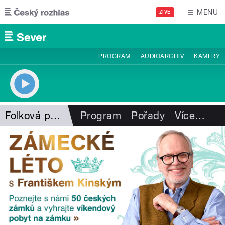
Přejít k hlavnímu obsahu
MENU
ŽIVĚ
PROGRAM
AUDIOARCHIV
KAMERY
Folková pohlazení
Program
Pořady
Více
…