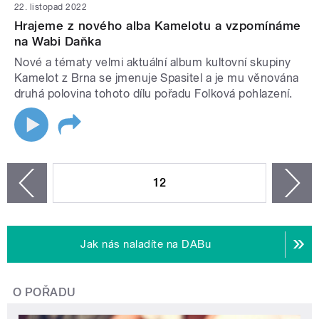
22. listopad 2022
Hrajeme z nového alba Kamelotu a vzpomínáme
na Wabi Daňka
Nové a tématy velmi aktuální album kultovní skupiny
Kamelot z Brna se jmenuje Spasitel a je mu věnována
druhá polovina tohoto dílu pořadu Folková pohlazení.
STRÁNKY
12
n
zí
Jak nás naladíte na DABu
O POŘADU