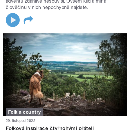
adventu zdánlivě nesouvisí. Ovšem klid a mír a
člověčinu v nich nepochybně najdete.
Folk a country
29. listopad 2022
Folková inspirace čtyřnohými přáteli