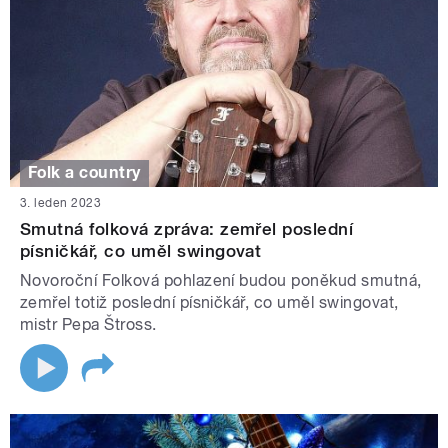
Folk a country
3. leden 2023
Smutná folková zpráva: zemřel poslední
písničkář, co uměl swingovat
Novoroční Folková pohlazení budou poněkud smutná,
zemřel totiž poslední písničkář, co uměl swingovat,
mistr Pepa Štross.