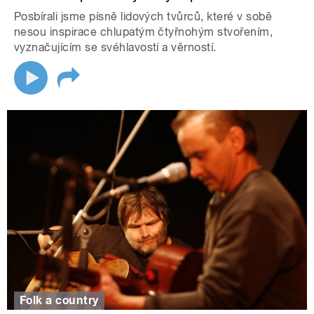
Posbírali jsme písně lidových tvůrců, které v sobě
nesou inspirace chlupatým čtyřnohým stvořením,
vyznačujícím se svéhlavostí a věrností.
Folk a country