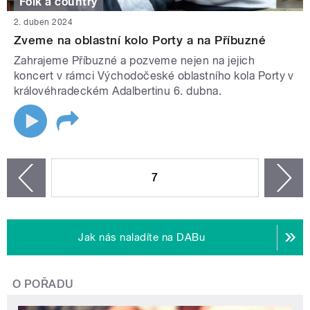
Folk a country
2. duben 2024
Zveme na oblastní kolo Porty a na Příbuzné
Zahrajeme Příbuzné a pozveme nejen na jejich
koncert v rámci Východočeské oblastního kola Porty v
královéhradeckém Adalbertinu 6. dubna.
STRÁNKY
7
n
zí
Jak nás naladíte na DABu
O POŘADU