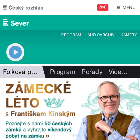
Přejít k hlavnímu obsahu
MENU
ŽIVĚ
PROGRAM
AUDIOARCHIV
KAMERY
Folková pohlazení
Program
Pořady
Více
…