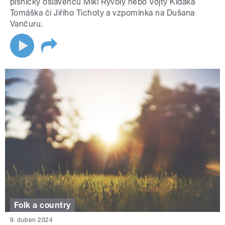
písničky oslavenců Miki Ryvoly nebo Vojty Kiďáka
Tomáška či Jiřího Tichoty a vzpomínka na Dušana
Vančuru.
Folk a country
9. duben 2024