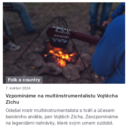
Folk a country
7. květen 2024
Vzpomínáme na multiinstrumentalistu Vojtěcha
Zíchu
Odešel mistr multiinstrumentalista s tváří a účesem
barokního anděla, pan Vojtěch Zícha. Zavzpomínáme
na legendární nahrávky, které svým umem ozdobil.