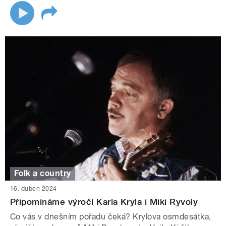
Folk a country
16. duben 2024
Připomínáme výročí Karla Kryla i Miki Ryvoly
Co vás v dnešním pořadu čeká? Krylova osmdesátka,