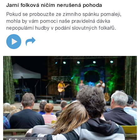
Jarní folková ničím nerušená pohoda
Pokud se probouzíte ze zimního spánku pomaleji,
mohla by vám pomoci naše pravidelná dávka
nepopulární hudby v podání slovutných folkařů.