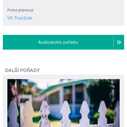
Pořad připravují
Vít Troníček
Audioarchiv pořadu
DALŠÍ POŘADY