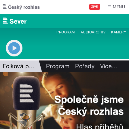
Přejít k hlavnímu obsahu
MENU
ŽIVĚ
PROGRAM
AUDIOARCHIV
KAMERY
Folková pohlazení
Program
Pořady
Více
…