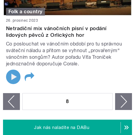
Folk a country
26. prosinec 2023
Netradiční mix vánočních písní v podání
lidových pěvců z Orlických hor
Co poslouchat ve vánočním období pro tu správnou
sváteční náladu a přitom se vyhnout „provařeným“
vánočním songům? Autor pořadu Víťa Troníček
jednoznačně doporučuje Corale.
STRÁNKY
8
n
zí
Jak nás naladíte na DABu