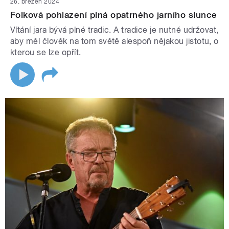
26. březen 2024
Folková pohlazení plná opatrného jarního slunce
Vítání jara bývá plné tradic. A tradice je nutné udržovat,
aby měl člověk na tom světě alespoň nějakou jistotu, o
kterou se lze opřít.