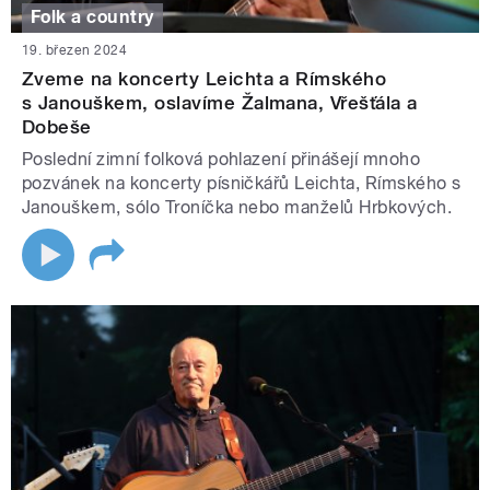
Folk a country
19. březen 2024
Zveme na koncerty Leichta a Rímského
s Janouškem, oslavíme Žalmana, Vřešťála a
Dobeše
Poslední zimní folková pohlazení přinášejí mnoho
pozvánek na koncerty písničkářů Leichta, Rímského s
Janouškem, sólo Troníčka nebo manželů Hrbkových.