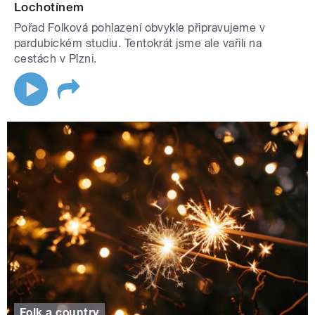
Lochotínem
Pořad Folková pohlazení obvykle připravujeme v
pardubickém studiu. Tentokrát jsme ale vařili na
cestách v Plzni.
Folk a country