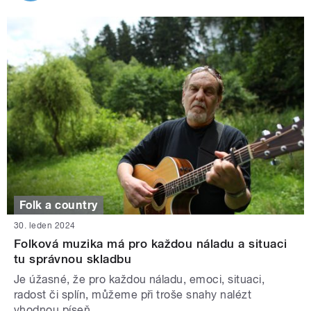
Folk a country
30. leden 2024
Folková muzika má pro každou náladu a situaci
tu správnou skladbu
Je úžasné, že pro každou náladu, emoci, situaci,
radost či splín, můžeme při troše snahy nalézt
vhodnou píseň.