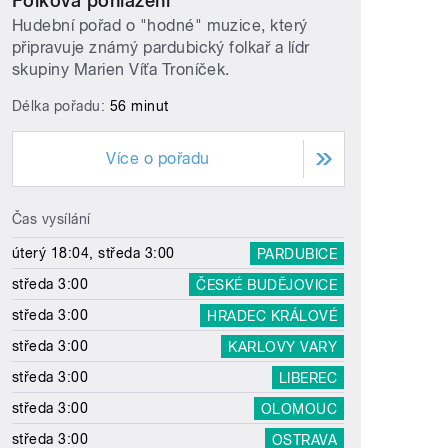
Folková pohlazení
Hudební pořad o "hodné" muzice, který
připravuje známý pardubický folkař a lídr
skupiny Marien Víťa Troníček.
Délka pořadu:
56 minut
Více o pořadu
Čas vysílání
úterý 18:04, středa 3:00
PARDUBICE
středa 3:00
ČESKÉ BUDĚJOVICE
středa 3:00
HRADEC KRÁLOVÉ
středa 3:00
KARLOVY VARY
středa 3:00
LIBEREC
středa 3:00
OLOMOUC
středa 3:00
OSTRAVA