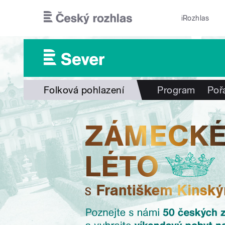
Přejít k hlavnímu obsahu
iRozhlas
Folková pohlazení
Program
Poř