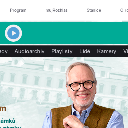
Program
mujRozhlas
Stanice
O r
ady
Audioarchiv
Playlisty
Lidé
Kamery
V