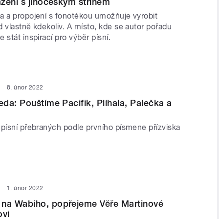
zení s jihočeským střihem
a a propojení s fonotékou umožňuje vyrobit
 vlastně kdekoliv. A místo, kde se autor pořadu
 stát inspirací pro výběr písní.
8. únor 2022
da: Pouštíme Pacifik, Plíhala, Palečka a
 písní přebraných podle prvního písmene přízviska
1. únor 2022
a Wabiho, popřejeme Věře Martinové
ovi