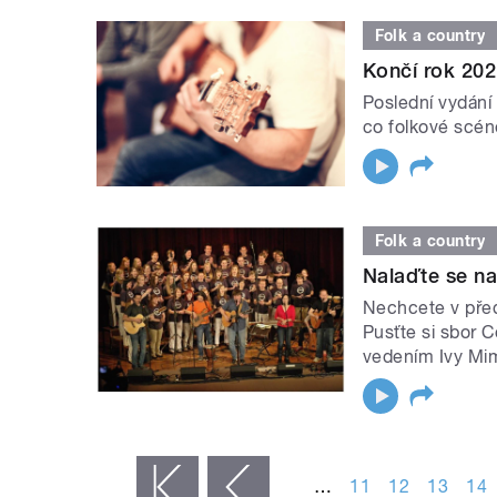
Folk a country
Končí rok 202
Poslední vydání 
co folkové scéně
Folk a country
Nalaďte se n
Nechcete v před
Pusťte si sbor 
vedením Ivy Mi
STRÁNKY
…
11
12
13
14
« první
‹ předchozí