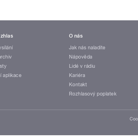
zhlas
O nás
ysílání
Jak nás naladíte
rchiv
Nápověda
sty
Lidé v rádiu
í aplikace
Kariéra
Kontakt
Rozhlasový poplatek
Coo