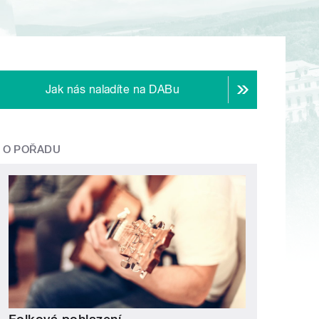
Jak nás naladíte na DABu
O POŘADU