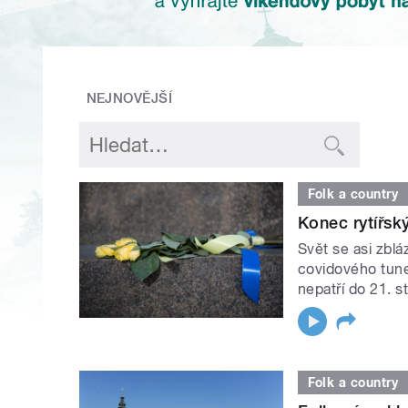
NEJNOVĚJŠÍ
Folk a country
Konec rytířsk
Svět se asi zblá
covidového tunel
nepatří do 21. st
Folk a country