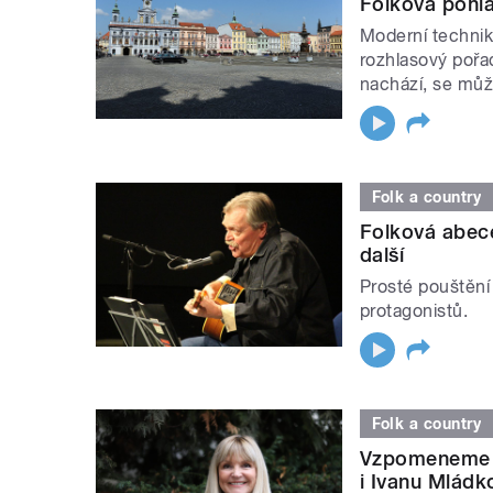
Folková pohla
Moderní technik
rozhlasový pořad
nachází, se může
Folk a country
Folková abece
další
Prosté pouštění
protagonistů.
Folk a country
Vzpomeneme n
i Ivanu Mládk