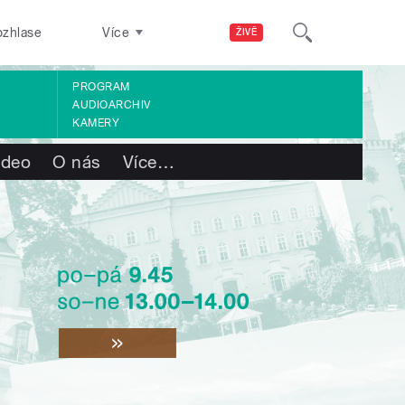
ozhlase
Více
ŽIVĚ
PROGRAM
AUDIOARCHIV
KAMERY
ideo
O nás
Více
…