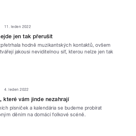
11. leden 2022
ejde jen tak přerušit
zpřetrhala hodně muzikantských kontaktů, ovšem
vářejí jakousi neviditelnou síť, kterou nelze jen tak
4. leden 2022
, které vám jinde nezahrají
ch písniček a kalendária se budeme probírat
bným děním na domácí folkové scéně.