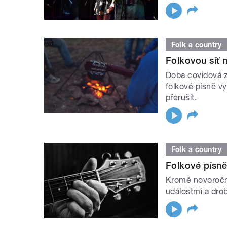
Folk a country
Folkovou síť n
Doba covidová 
folkové písně vyt
přerušit.
Folk a country
Folkové písně
Kromě novoroční
událostmi a dro