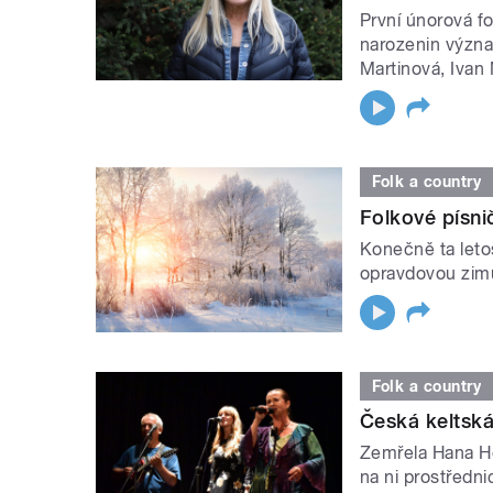
První únorová fo
narozenin význa
Martinová, Ivan
Folk a country
Folkové písni
Konečně ta leto
opravdovou zimu.
Folk a country
Česká keltská
Zemřela Hana H
na ni prostřednic