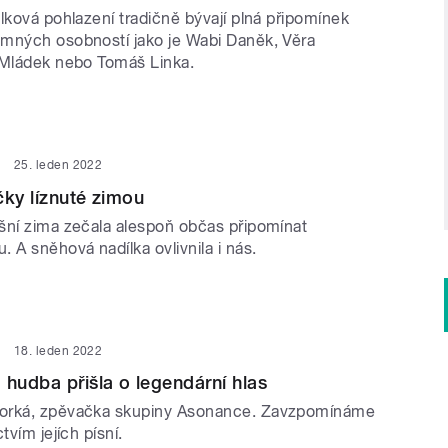
lková pohlazení tradičně bývají plná připomínek
mných osobností jako je Wabi Daněk, Věra
 Mládek nebo Tomáš Linka.
25. leden 2022
čky líznuté zimou
šní zima zečala alespoň občas připomínat
 A sněhová nadílka ovlivnila i nás.
18. leden 2022
 hudba přišla o legendární hlas
orká, zpěvačka skupiny Asonance. Zavzpomínáme
tvím jejích písní.