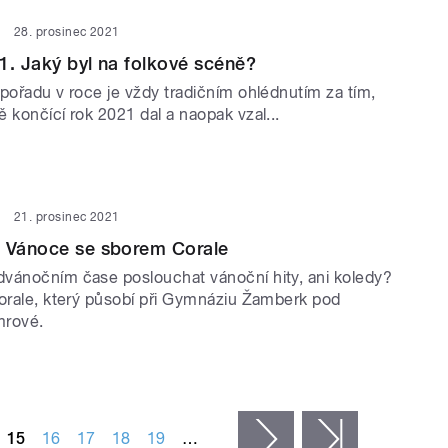
28. prosinec 2021
1. Jaký byl na folkové scéně?
pořadu v roce je vždy tradičním ohlédnutím za tím,
 končící rok 2021 dal a naopak vzal...
21. prosinec 2021
a Vánoce se sborem Corale
vánočním čase poslouchat vánoční hity, ani koledy?
Corale, který působí při Gymnáziu Žamberk pod
mrové.
15
16
17
18
19
…
následující ›
poslední »