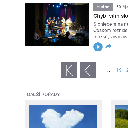
Hudba
30. ří
Chybí vám slo
S ohledem na ne
Českém rozhlase
měkké, vyvoláva
STRÁNKY
…
19
« první
‹ předchozí
DALŠÍ POŘADY