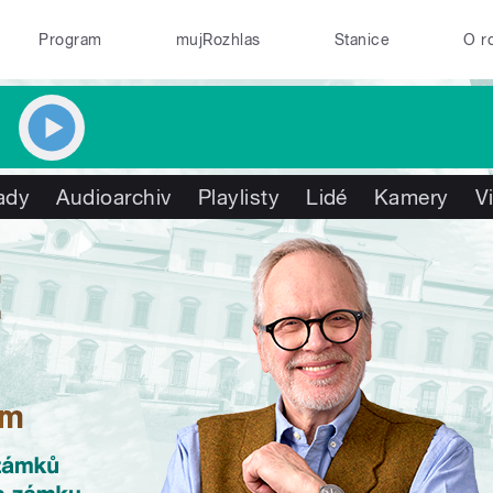
Program
mujRozhlas
Stanice
O r
ady
Audioarchiv
Playlisty
Lidé
Kamery
V