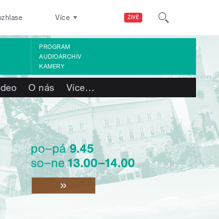
ozhlase
Více
ŽIVĚ
PROGRAM
AUDIOARCHIV
KAMERY
ideo
O nás
Více
…