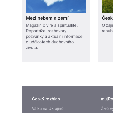
Mezi nebem a zemí
Česk
Magazín o víře a spiritualitě.
O zaj
Reportáže, rozhovory,
repub
pozvánky a aktuální informace
o událostech duchovního
života.
Český rozhlas
mujRo
Válka na Ukrajině
Živé v