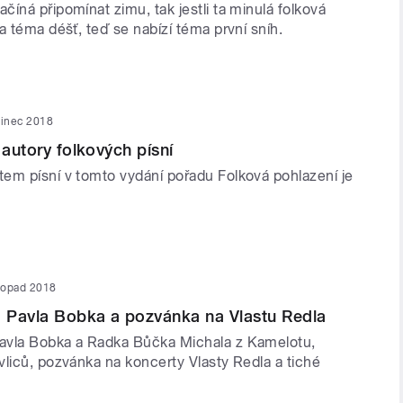
íná připomínat zimu, tak jestli ta minulá folková
a téma déšť, teď se nabízí téma první sníh.
sinec 2018
 autory folkových písní
em písní v tomto vydání pořadu Folková pohlazení je
stopad 2018
 Pavla Bobka a pozvánka na Vlastu Redla
avla Bobka a Radka Bůčka Michala z Kamelotu,
vliců, pozvánka na koncerty Vlasty Redla a tiché