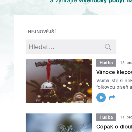
NEJNOVĚJŠÍ
Hudba
18. pr
Vánoce klepo
Všimli jste si n
folkovou píseň 
Hudba
11. pr
Copak o dlouh