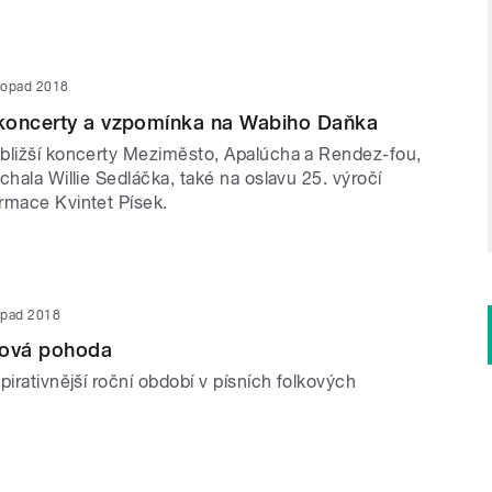
stopad 2018
koncerty a vzpomínka na Wabiho Daňka
bližší koncerty Meziměsto, Apalúcha a Rendez-fou,
chala Willie Sedláčka, také na oslavu 25. výročí
rmace Kvintet Písek.
topad 2018
ková pohoda
pirativnější roční období v písních folkových