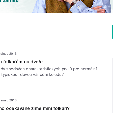
osinec 2018
u folkařům na dveře
ěkdy shodných charakteristických prvků pro normální
a typickou lidovou vánoční koledu?
osinec 2018
o očekávané zimě míní folkaři?