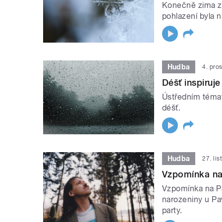
Konečně zima zač
pohlazení byla n
Hudba
4. pro
Déšť inspiruje
Ústředním témat
déšť.
Hudba
27. li
Vzpomínka na
Vzpomínka na P
narozeniny u Pa
party.