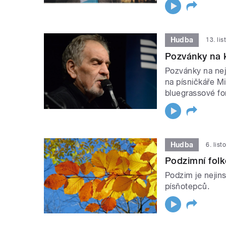
Hudba
13. li
Pozvánky na 
Pozvánky na nej
na písničkáře Mi
bluegrassové fo
Hudba
6. lis
Podzimní fol
Podzim je nejins
písňotepců.