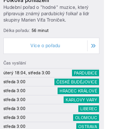
Folková pohlazení
Hudební pořad o "hodné" muzice, který
připravuje známý pardubický folkař a lídr
skupiny Marien Víťa Troníček.
Délka pořadu:
56 minut
Více o pořadu
Čas vysílání
úterý 18:04, středa 3:00
PARDUBICE
středa 3:00
ČESKÉ BUDĚJOVICE
středa 3:00
HRADEC KRÁLOVÉ
středa 3:00
KARLOVY VARY
středa 3:00
LIBEREC
středa 3:00
OLOMOUC
středa 3:00
OSTRAVA