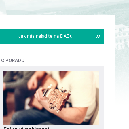
Jak nás naladíte na DABu
O POŘADU