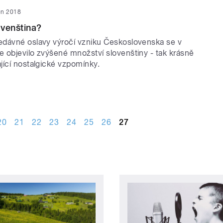
jen 2018
venština?
dávné oslavy výročí vzniku Československa se v
 objevilo zvýšené množství slovenštiny - tak krásně
jící nostalgické vzpomínky.
20
21
22
23
24
25
26
27