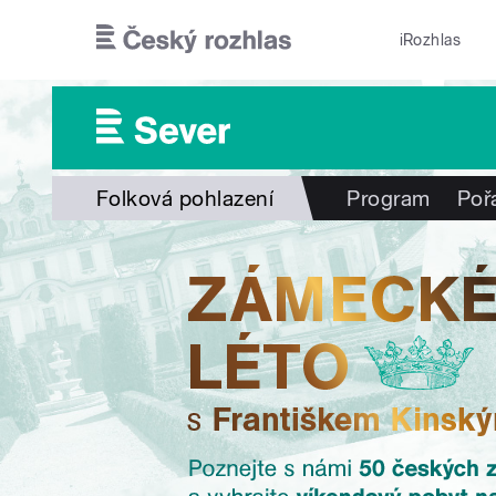
Přejít k hlavnímu obsahu
iRozhlas
Folková pohlazení
Program
Poř