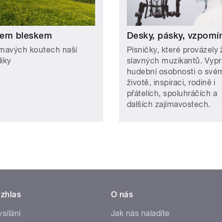
em bleskem
Desky, pásky, vzpomí
ímavých koutech naší
Písničky, které provázely 
liky
slavných muzikantů. Vypr
hudební osobnosti o své
životě, inspiraci, rodině i
přátelích, spoluhráčích a
dalších zajímavostech.
zhlas
O nás
ysílání
Jak nás naladíte