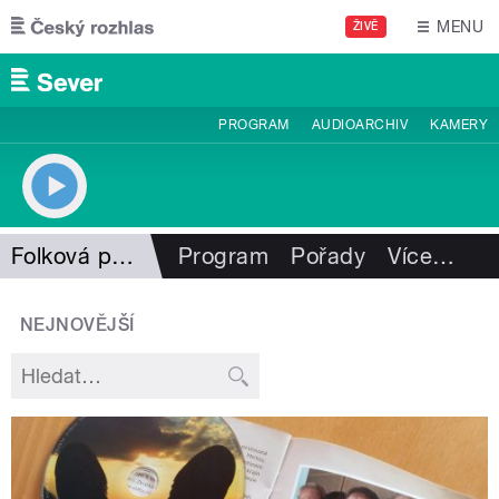
Přejít k hlavnímu obsahu
MENU
ŽIVĚ
PROGRAM
AUDIOARCHIV
KAMERY
Folková pohlazení
Program
Pořady
Více
…
NEJNOVĚJŠÍ