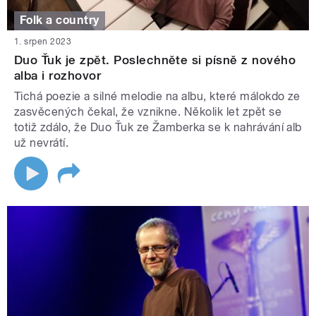
Folk a country
1. srpen 2023
Duo Ťuk je zpět. Poslechněte si písně z nového
alba i rozhovor
Tichá poezie a silné melodie na albu, které málokdo ze
zasvěcených čekal, že vznikne. Několik let zpět se
totiž zdálo, že Duo Ťuk ze Žamberka se k nahrávání alb
už nevrátí.