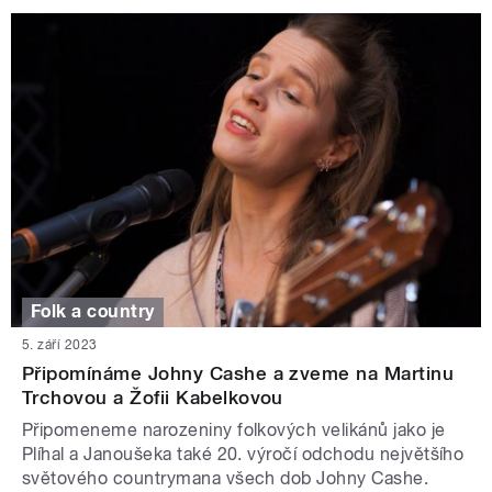
Folk a country
5. září 2023
Připomínáme Johny Cashe a zveme na Martinu
Trchovou a Žofii Kabelkovou
Připomeneme narozeniny folkových velikánů jako je
Plíhal a Janoušeka také 20. výročí odchodu největšího
světového countrymana všech dob Johny Cashe.