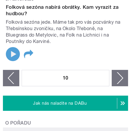
Folková sezóna nabírá obrátky. Kam vyrazit za
hudbou?
Folková sezóna jede. Máme tak pro vás pozvánky na
Třebsínskou zvoničku, na Okolo Třeboně, na
Bluegrass do Metylovic, na Folk na Lichnici i na
Poutníky do Karviné.
STRÁNKY
10
n
zí
Jak nás naladíte na DABu
O POŘADU