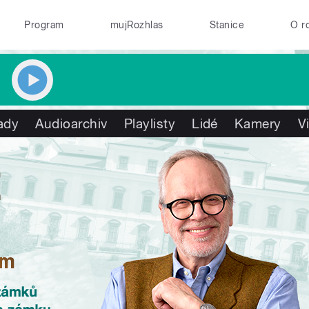
Program
mujRozhlas
Stanice
O r
ady
Audioarchiv
Playlisty
Lidé
Kamery
V