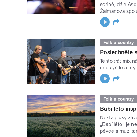
scéně, dále Aso
Žalmanova spol
Folk a country
Poslechněte s
Tentokrát mix n
neuslyšíte a my 
Folk a country
Babí léto insp
Nostalgický záv
„Babí léto“ je n
pěvce a muzikan