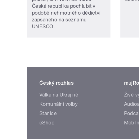
Česká republika pochlubit v
podobě nehmotného dědictví
zapsaného na seznamu
UNESCO.
Český rozhlas
mujRo
Válka na Ukrajině
Živé v
Komunální volby
Audioa
Stanice
Podca
eShop
Mobiln