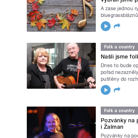
A zase jednou r
bluegrassbláznů.
Folk a country
Našli jsme fol
Dnes to bude op
pořad nezazněl
puštěny do rozh
Folk a country
Pozvánky na p
i Žalman
Pozvánky na podz