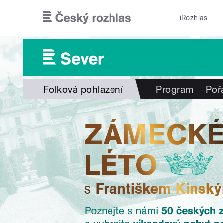
Přejít k hlavnímu obsahu
iRozhlas
Folková pohlazení
Program
Poř