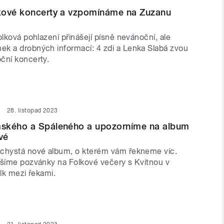
kové koncerty a vzpomínáme na Zuzanu
olková pohlazení přinášejí písně nevánoční, ale
k a drobných informací: 4 zdi a Lenka Slabá zvou
ční koncerty.
28. listopad 2023
ského a Spáleného a upozorníme na album
vé
chystá nové album, o kterém vám řekneme víc.
ášíme pozvánky na Folkové večery s Kvitnou v
olk mezi řekami.