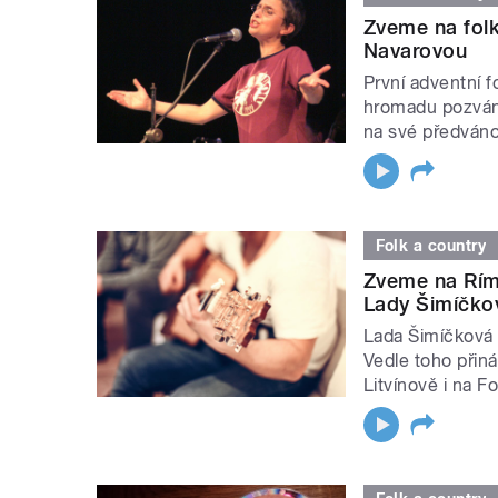
Zveme na fol
Navarovou
První adventní f
hromadu pozváne
na své předváno
Folk a country
Zveme na Rím
Lady Šimíčko
Lada Šimíčková 
Vedle toho přin
Litvínově i na F