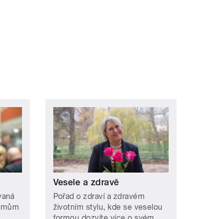
Vesele a zdravě
vaná
Pořad o zdraví a zdravém
lémům
životním stylu, kde se veselou
formou dozvíte více o svém