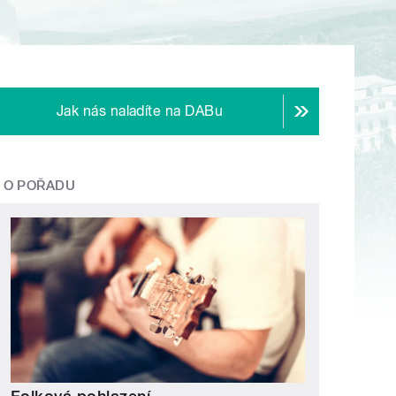
Jak nás naladíte na DABu
O POŘADU