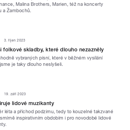
nance, Malina Brothers, Marien, též na koncerty
u a Žambochů.
3. říjen 2023
i folkové skladby, které dlouho nezazněly
áhodně vybraných písní, které v běžném vysílání
jsme je taky dlouho neslyšeli.
19. září 2023
iruje lidové muzikanty
ěr léta a příchod podzimu, tedy to kouzelné takzvané
esmírně inspirativním obdobím i pro novodobé lidové
ty.