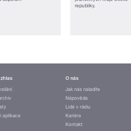
republiky.
zhlas
O nás
ysílání
Jak nás naladíte
rchiv
Nápověda
sty
Lidé v rádiu
í aplikace
Kariéra
Kontakt