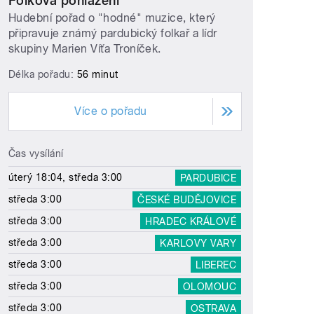
Folková pohlazení
Hudební pořad o "hodné" muzice, který
připravuje známý pardubický folkař a lídr
skupiny Marien Víťa Troníček.
Délka pořadu:
56 minut
Více o pořadu
Čas vysílání
úterý 18:04, středa 3:00
PARDUBICE
středa 3:00
ČESKÉ BUDĚJOVICE
středa 3:00
HRADEC KRÁLOVÉ
středa 3:00
KARLOVY VARY
středa 3:00
LIBEREC
středa 3:00
OLOMOUC
středa 3:00
OSTRAVA