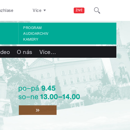
ozhlase
Více
ŽIVĚ
PROGRAM
AUDIOARCHIV
KAMERY
ideo
O nás
Více
…