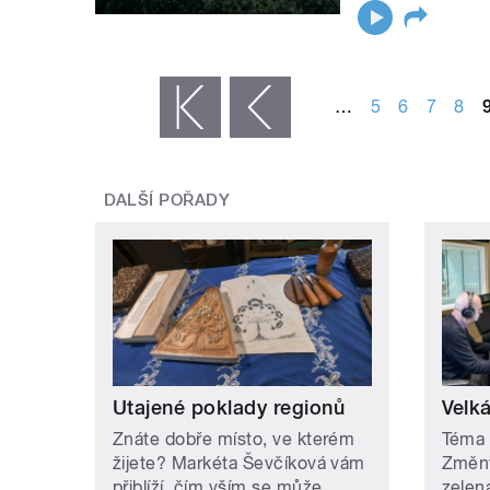
STRÁNKY
…
5
6
7
8
« první
‹ předchozí
DALŠÍ POŘADY
Utajené poklady regionů
Velk
Znáte dobře místo, ve kterém
Téma 
žijete? Markéta Ševčíková vám
Změny
přiblíží, čím vším se může
zelen