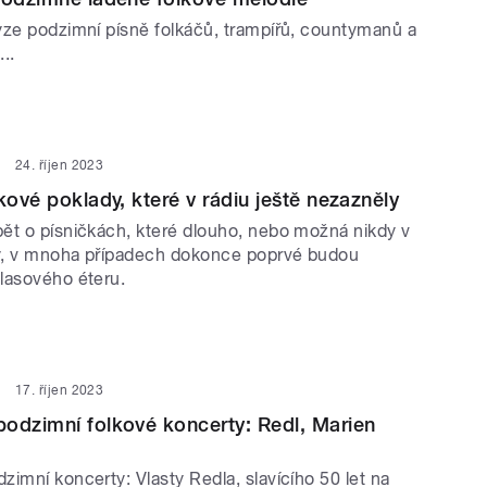
yze podzimní písně folkáčů, trampířů, countymanů a
..
24. říjen 2023
kové poklady, které v rádiu ještě nezazněly
ět o písničkách, které dlouho, nebo možná nikdy v
y, v mnoha případech dokonce poprvé budou
lasového éteru.
17. říjen 2023
odzimní folkové koncerty: Redl, Marien
imní koncerty: Vlasty Redla, slavícího 50 let na