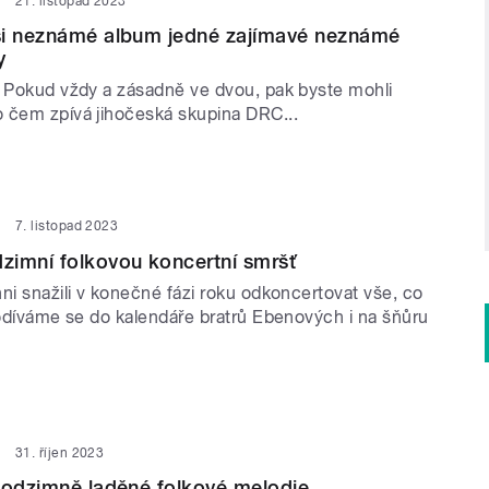
21. listopad 2023
si neznámé album jedné zajímavé neznámé
y
? Pokud vždy a zásadně ve dvou, pak byste mohli
 čem zpívá jihočeská skupina DRC...
7. listopad 2023
zimní folkovou koncertní smršť
ni snažili v konečné fázi roku odkoncertovat vše, co
Podíváme se do kalendáře bratrů Ebenových i na šňůru
31. říjen 2023
podzimně laděné folkové melodie