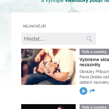
NEJNOVĚJŠÍ
Folk a country
Vybíráme skla
nezazněly
Obrázky Příbuzn
Pavla Dobše neb
dalších neznám
Folk a country