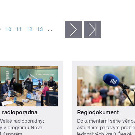
9
10
11
12
13
…
následující ›
poslední »
á radioporadna
Regiodokument
Velké radioporadny:
Dokumentární série věno
 v programu Nová
aktuálním palčivým prob
á úsporám
jednotlivých krajů České