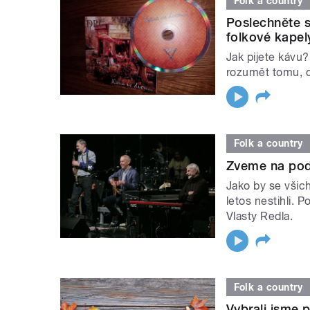
Folk a country
Poslechněte 
folkové kapel
Jak pijete kávu
rozumět tomu, o
Folk a country
Zveme na pod
Jako by se všich
letos nestihli. 
Vlasty Redla.
Folk a country
Vybrali jsme 