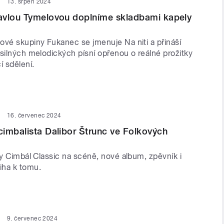
13. srpen 2024
avlou Tymelovou doplníme skladbami kapely
ové skupiny Fukanec se jmenuje Na niti a přináší
silných melodických písní opřenou o reálné prožitky
í sdělení.
16. červenec 2024
imbalista Dalibor Štrunc ve Folkových
ny Cimbál Classic na scéně, nové album, zpěvník i
iha k tomu.
9. červenec 2024