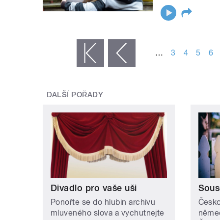
STRÁNKY
…
3
4
5
6
« první
‹ předchozí
DALŠÍ POŘADY
Divadlo pro vaše uši
Sous
Ponořte se do hlubin archivu
Česko
mluveného slova a vychutnejte
něme