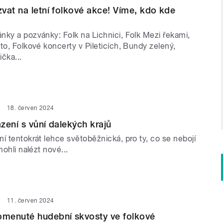
vat na letní folkové akce! Víme, kdo kde
nky a pozvánky: Folk na Lichnici, Folk Mezi řekami,
to, Folkové koncerty v Pileticích, Bundy zelený,
ička...
18. červen 2024
zení s vůní dalekých krajů
í tentokrát lehce světoběžnická, pro ty, co se nebojí
mohli nalézt nové...
11. červen 2024
menuté hudební skvosty ve folkové