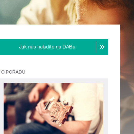
Jak nás naladíte na DABu
O POŘADU