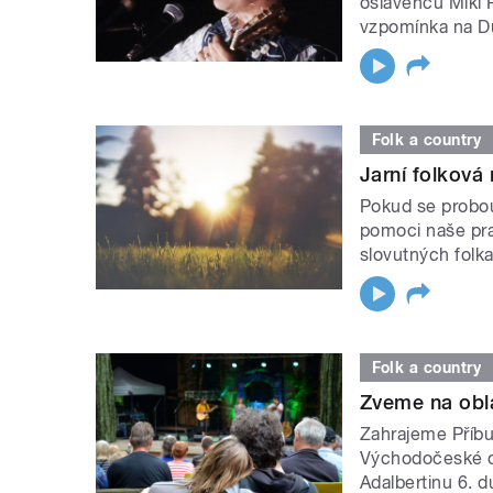
oslavenců Miki 
vzpomínka na D
Folk a country
Jarní folková
Pokud se probou
pomoci naše pra
slovutných folka
Folk a country
Zveme na obla
Zahrajeme Příbu
Východočeské ob
Adalbertinu 6. d