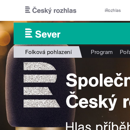
Přejít k hlavnímu obsahu
iRozhlas
Folková pohlazení
Program
Poř