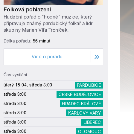
Folková pohlazení
Hudební pořad o "hodné" muzice, který
připravuje známý pardubický folkař a lídr
skupiny Marien Víťa Troníček.
Délka pořadu:
56 minut
Více o pořadu
Čas vysílání
úterý 18:04, středa 3:00
PARDUBICE
středa 3:00
ČESKÉ BUDĚJOVICE
středa 3:00
HRADEC KRÁLOVÉ
středa 3:00
KARLOVY VARY
středa 3:00
LIBEREC
středa 3:00
OLOMOUC