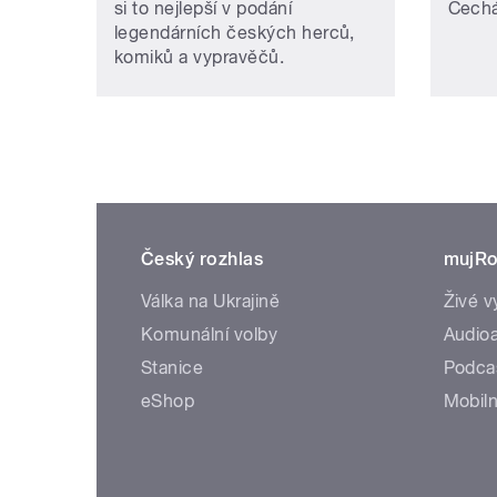
si to nejlepší v podání
Čech
legendárních českých herců,
komiků a vypravěčů.
Český rozhlas
mujRo
Válka na Ukrajině
Živé v
Komunální volby
Audioa
Stanice
Podca
eShop
Mobiln