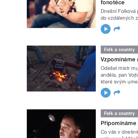
fonotéce
Dnešní Folková 
do vzdálených z
Folk a country
Vzpomínáme na
Odešel mistr mul
anděla, pan Voj
které svým ume
Folk a country
Připomínáme v
Co vás v dnešní