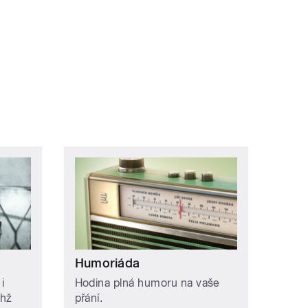
Humoriáda
i
Hodina plná humoru na vaše
chž
přání.