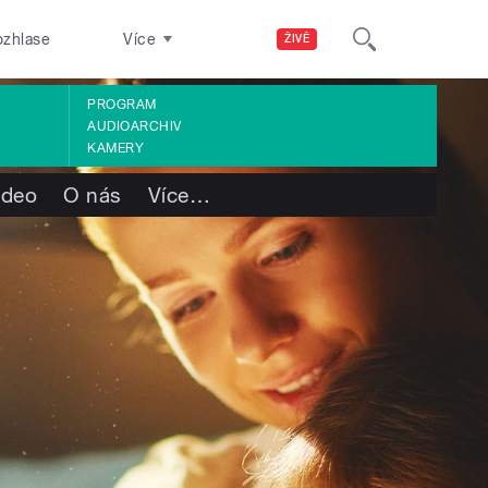
ozhlase
Více
ŽIVĚ
PROGRAM
AUDIOARCHIV
KAMERY
ideo
O nás
Více
…