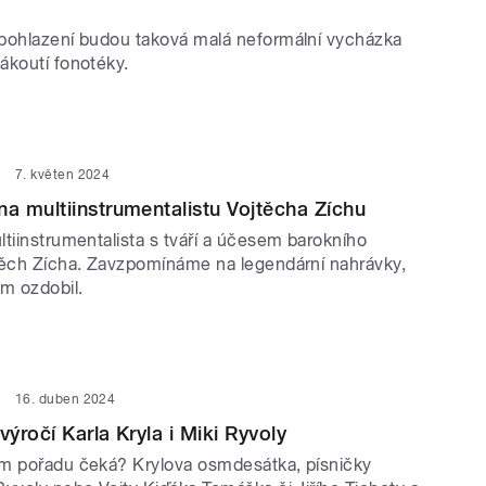
pohlazení budou taková malá neformální vycházka
ákoutí fonotéky.
7. květen 2024
 multiinstrumentalistu Vojtěcha Zíchu
tiinstrumentalista s tváří a účesem barokního
těch Zícha. Zavzpomínáme na legendární nahrávky,
m ozdobil.
16. duben 2024
ýročí Karla Kryla i Miki Ryvoly
m pořadu čeká? Krylova osmdesátka, písničky