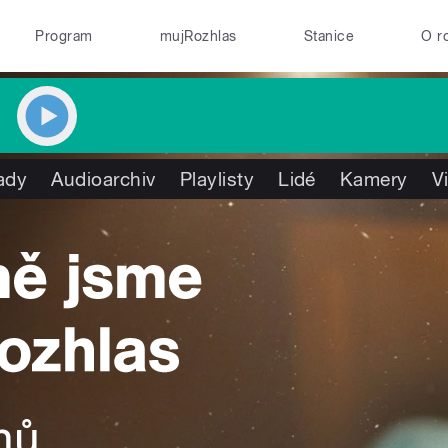
Program
mujRozhlas
Stanice
O r
ady
Audioarchiv
Playlisty
Lidé
Kamery
V