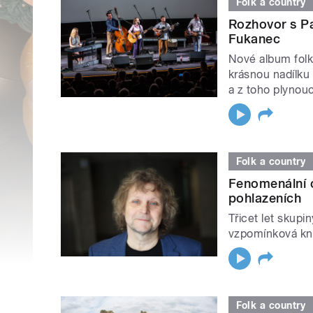
Folk a country
Rozhovor s P
Fukanec
Nové album folk
krásnou nadílku 
a z toho plynouc
Folk a country
Fenomenální c
pohlazeních
Třicet let skupi
vzpomínková kn
Folk a country