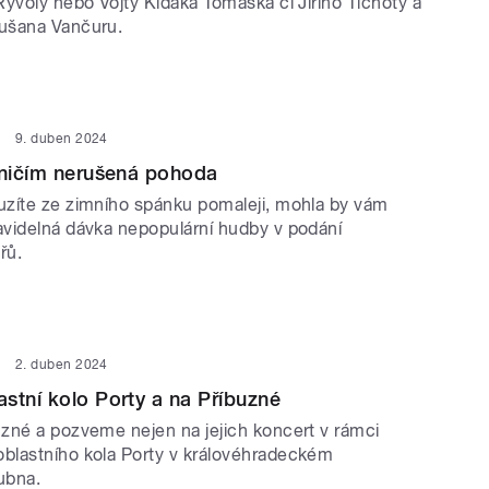
Ryvoly nebo Vojty Kiďáka Tomáška či Jiřího Tichoty a
ušana Vančuru.
9. duben 2024
 ničím nerušená pohoda
zíte ze zimního spánku pomaleji, mohla by vám
videlná dávka nepopulární hudby v podání
řů.
2. duben 2024
stní kolo Porty a na Příbuzné
zné a pozveme nejen na jejich koncert v rámci
lastního kola Porty v královéhradeckém
ubna.