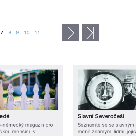
7
8
9
10
11
…
následující ›
poslední »
edé
Slavní Severočeši
-německý magazín pro
Seznamte se se slavnými 
ckou menšinu v
méně známými lidmi, jeji