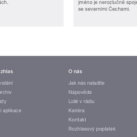
ách.
jméno je nerozlučně spoj
se severními Čechami.
zhlas
O nás
ysílání
Jak nás naladíte
rchiv
Nápověda
sty
Lidé v rádiu
í aplikace
Kariéra
Kontakt
Rozhlasový poplatek