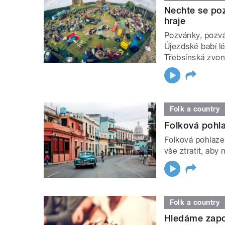
Nechte se poz
hraje
Pozvánky, pozvá
Újezdské babí lé
Třebsínská zvon
Folk a country
Folková pohla
Folková pohlazen
vše ztratit, aby 
Folk a country
Hledáme zapo