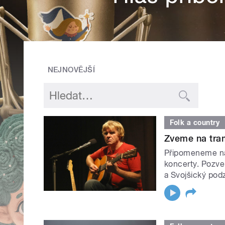
NEJNOVĚJŠÍ
Folk a country
Zveme na tram
Připomeneme nar
koncerty. Pozve
a Svojšický podz