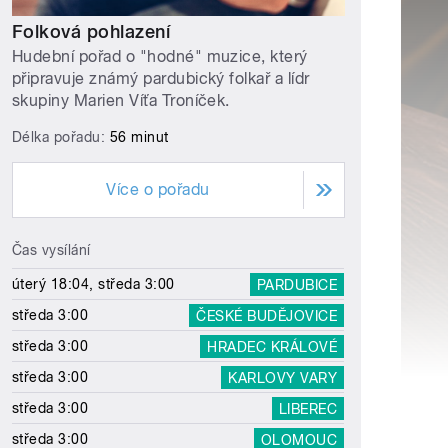
Folková pohlazení
Hudební pořad o "hodné" muzice, který
připravuje známý pardubický folkař a lídr
skupiny Marien Víťa Troníček.
Délka pořadu:
56 minut
Více o pořadu
Čas vysílání
úterý 18:04, středa 3:00
PARDUBICE
středa 3:00
ČESKÉ BUDĚJOVICE
středa 3:00
HRADEC KRÁLOVÉ
středa 3:00
KARLOVY VARY
středa 3:00
LIBEREC
středa 3:00
OLOMOUC