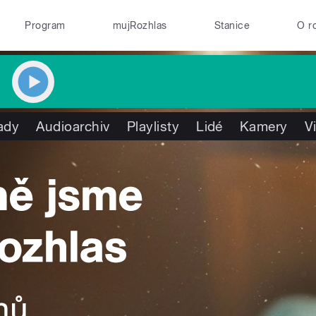
Program
mujRozhlas
Stanice
O r
ady
Audioarchiv
Playlisty
Lidé
Kamery
V