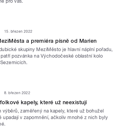
ně pro vás.
15. březen 2022
eziMěsta a premiéra písně od Marien
ubické skupiny MeziMěsto je hlavní náplní pořadu,
ě patří pozvánka na Východočeské oblastní kolo
 Sezemicích.
8. březen 2022
olkové kapely, které už neexistují
ch výběrů, zaměřený na kapely, které už bohužel
ré upadají v zapomnění, ačkoliv mnohé z nich byly
né.