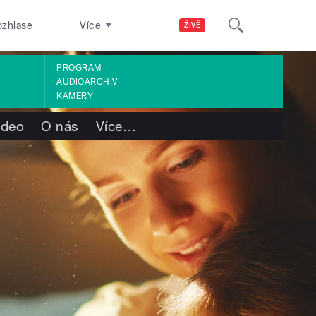
ozhlase
Více
ŽIVĚ
PROGRAM
AUDIOARCHIV
KAMERY
ideo
O nás
Více
…