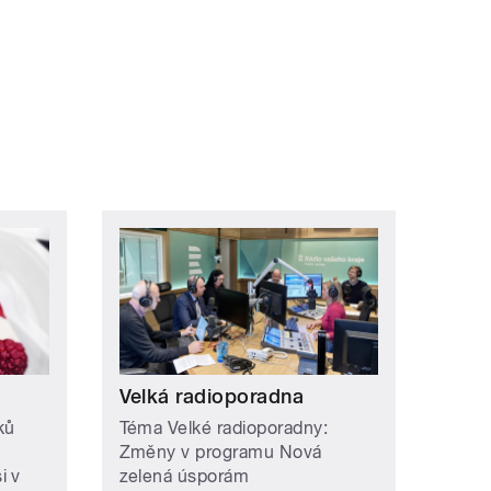
Velká radioporadna
ků
Téma Velké radioporadny:
Změny v programu Nová
i v
zelená úsporám