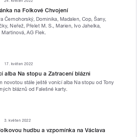
24. květen 2022
ánka na Folkové Chvojení
ra Černohorský, Dominika, Madalen, Cop, Šany,
čky, Neřež, Přelet M. S., Marien, Ivo Jahelka,
Martinová, AG Flek.
17. květen 2022
í alba Na stopu a Zatracení blázni
 novotou stále ještě vonící alba Na stopu od Tony
ných bláznů od Falešné karty.
3. květen 2022
folkovou hudbu a vzpomínka na Václava