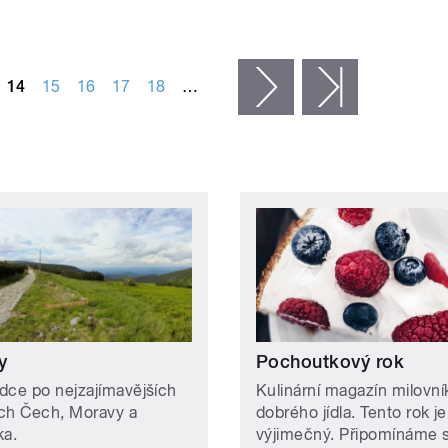
14
15
16
17
18
…
následující ›
poslední »
y
Pochoutkový rok
dce po nejzajímavějších
Kulinární magazín milovní
ch Čech, Moravy a
dobrého jídla. Tento rok je
ka.
výjimečný. Připomínáme s