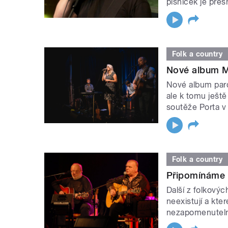
písniček je přes
Folk a country
Nové album M
Nové album pard
ale k tomu ješt
soutěže Porta v
Folk a country
Připomínáme f
Další z folkový
neexistují a kte
nezapomenutel