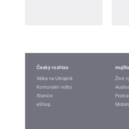
Český rozhlas
mujRo
Válka na Ukrajině
Živé v
Komunální volby
Audioa
Stanice
Podca
eShop
Mobiln