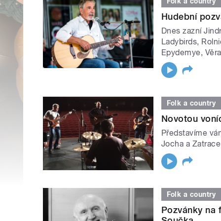
Folk a country
Hudební pozv
Dnes zazní Jind
Ladybirds, Rolni
Epydemye, Věra 
Folk a country
Novotou voníc
Představíme vám
Jocha a Zatrace
Folk a country
Pozvánky na 
Součka