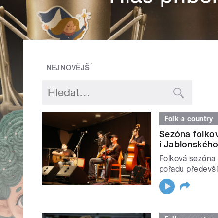
NEJNOVĚJŠÍ
Folk a country
Sezóna folkov
i Jablonskéh
Folková sezóna s
pořadu předevší