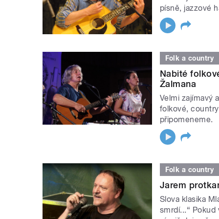
písně, jazzové h
Folk a country
Nabité folkov
Žalmana
Velmi zajímavý a
folkové, countr
připomeneme.
Folk a country
Jarem protka
Slova klasika Ml
smrdí...“ Pokud 