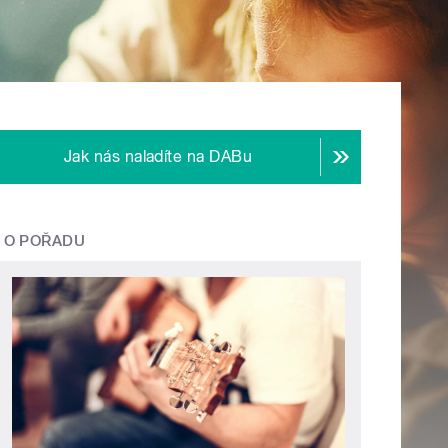
Jak nás naladíte na DABu
O POŘADU