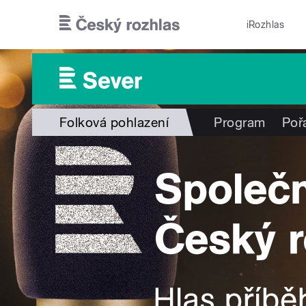
Přejít k hlavnímu obsahu
iRozhlas
Folková pohlazení
Program
Poř