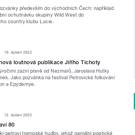
ozvánky především do východních Čech: například
bní ochutnávku skupiny Wild West do
ho country klubu Lucie.
19. duben 2022
nová loutnová publikace Jiřího Tichoty
výročími zazní písně od Nezmarů, Jaroslava Hutky
ek. Jako pozvánka na festival Petrovické folkování
on a Epydemye.
12. duben 2022
aví 80
kí-petrovi trampské hudby, jehož geniální poetické