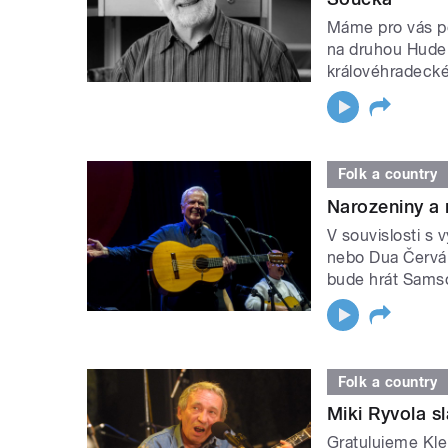
Máme pro vás p
na druhou Hude
královéhradecké
Folk a country
Narozeniny a 
V souvislosti s 
nebo Dua Červán
bude hrát Sams
Folk a country
Miki Ryvola sl
Gratulujeme Kle