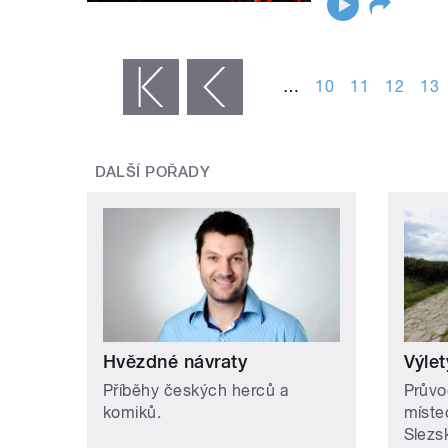
STRÁNKY
…
10
11
12
13
« první
‹ předchozí
DALŠÍ POŘADY
Hvězdné návraty
Výlet
Příběhy českých herců a
Průvo
komiků.
míste
Slezs