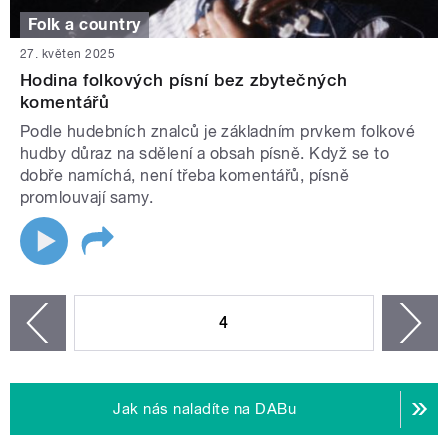
Folk a country
27. květen 2025
Hodina folkových písní bez zbytečných
komentářů
Podle hudebních znalců je základním prvkem folkové
hudby důraz na sdělení a obsah písně. Když se to
dobře namíchá, není třeba komentářů, písně
promlouvají samy.
STRÁNKY
4
n
zí
Jak nás naladíte na DABu