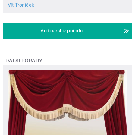
Vít Troníček
Audioarchiv pořadu
DALŠÍ POŘADY