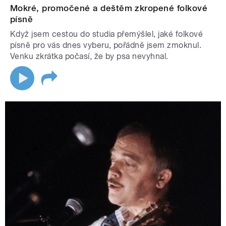
Mokré, promočené a deštěm zkropené folkové
písně
Když jsem cestou do studia přemýšlel, jaké folkové
písně pro vás dnes vyberu, pořádně jsem zmoknul.
Venku zkrátka počasí, že by psa nevyhnal.