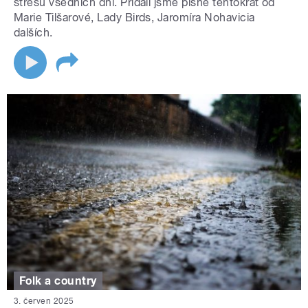
stresu všedních dní. Přidali jsme písně tentokrát od
Marie Tilšarové, Lady Birds, Jaromíra Nohavicia
dalších.
Folk a country
3. červen 2025