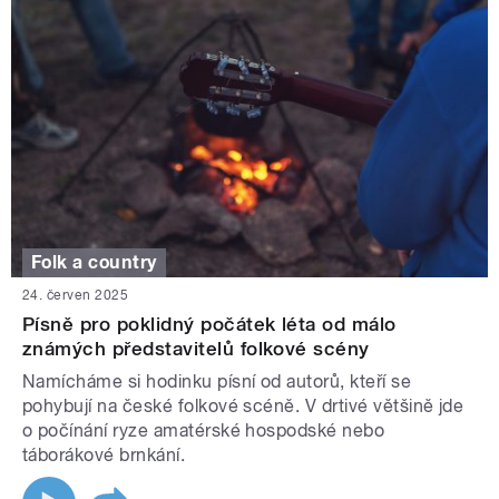
Folk a country
24. červen 2025
Písně pro poklidný počátek léta od málo
známých představitelů folkové scény
Namícháme si hodinku písní od autorů, kteří se
pohybují na české folkové scéně. V drtivé většině jde
o počínání ryze amatérské hospodské nebo
táborákové brnkání.