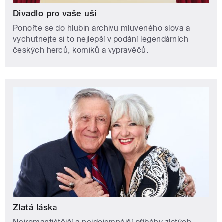
Divadlo pro vaše uši
Ponořte se do hlubin archivu mluveného slova a
vychutnejte si to nejlepší v podání legendárních
českých herců, komiků a vypravěčů.
Zlatá láska
Nejromantičtější a nejdojemnější příběhy zlatých