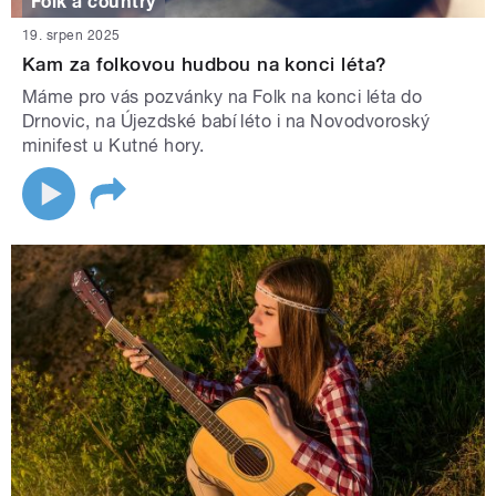
Folk a country
19. srpen 2025
Kam za folkovou hudbou na konci léta?
Máme pro vás pozvánky na Folk na konci léta do
Drnovic, na Újezdské babí léto i na Novodvoroský
minifest u Kutné hory.