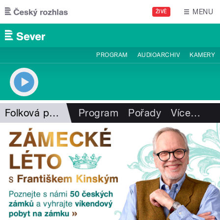
Přejít k hlavnímu obsahu
MENU
ŽIVĚ
PROGRAM
AUDIOARCHIV
KAMERY
Folková pohlazení
Program
Pořady
Více
…