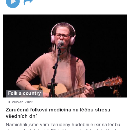
Folk a country
10. červen 2025
Zaručená folková medicína na léčbu stresu
všedních dní
Namíchali jsme vám zaručený hudební elixír na léčbu