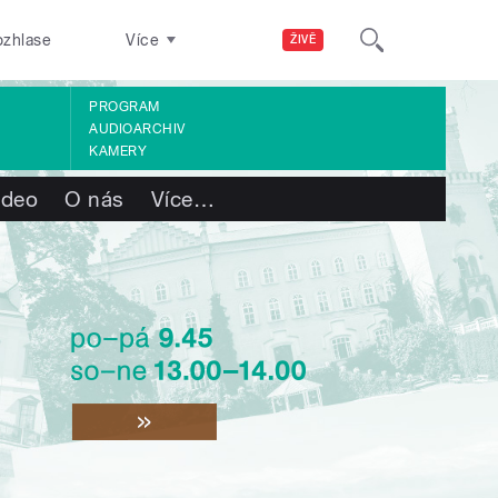
ozhlase
Více
ŽIVĚ
PROGRAM
AUDIOARCHIV
KAMERY
ideo
O nás
Více
…