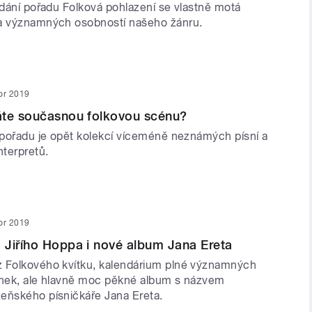
ydání pořadu Folková pohlazení se vlastně motá
ia významných osobností našeho žánru.
or 2019
áte současnou folkovou scénu?
í pořadu je opět kolekcí víceméně neznámých písní a
terpretů.
or 2019
Jiřího Hoppa i nové album Jana Ereta
 Folkového kvítku, kalendárium plné významných
ínek, ale hlavně moc pěkné album s názvem
eňského písničkáře Jana Ereta.