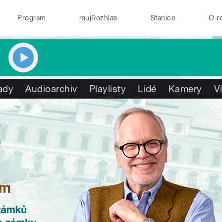
Program
mujRozhlas
Stanice
O r
ady
Audioarchiv
Playlisty
Lidé
Kamery
V