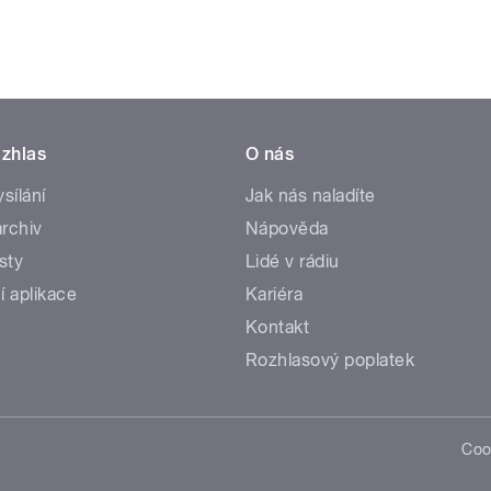
zhlas
O nás
ysílání
Jak nás naladíte
rchiv
Nápověda
sty
Lidé v rádiu
í aplikace
Kariéra
Kontakt
Rozhlasový poplatek
Coo