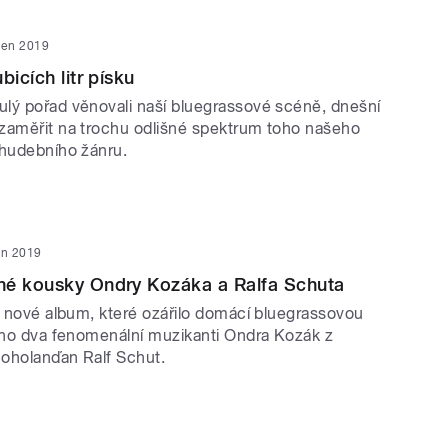
den 2019
bicích litr písku
lý pořad věnovali naší bluegrassové scéně, dnešní
zaměřit na trochu odlišné spektrum toho našeho
 hudebního žánru.
en 2019
né kousky Ondry Kozáka a Ralfa Schuta
e nové album, které ozářilo domácí bluegrassovou
i ho dva fenomenální muzikanti Ondra Kozák z
oholanďan Ralf Schut.