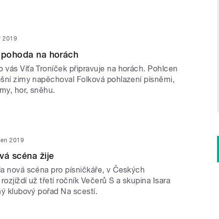
r 2019
á pohoda na horách
o vás Víťa Troníček připravuje na horách. Pohlcen
tošní zimy napěchoval Folková pohlazení písněmi,
imy, hor, sněhu.
den 2019
vá scéna žije
kla nová scéna pro písničkáře, v Českých
rozjíždí už třetí ročník Večerů S a skupina Isara
lný klubový pořad Na scestí.