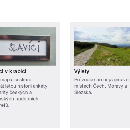
ci v krabici
Výlety
 mapující skoro
Průvodce po nejzajímavěj
tiletou historii ankety
místech Čech, Moravy a
arity českých a
Slezska.
nských hudebních
retů.