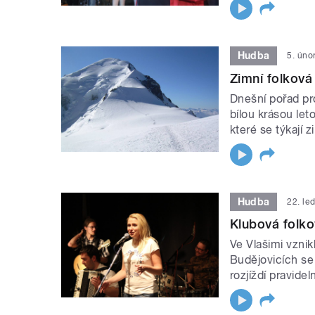
Hudba
5. úno
Zimní folkov
Dnešní pořad pr
bílou krásou le
které se týkají z
Hudba
22. le
Klubová folko
Ve Vlašimi vzni
Budějovicích se 
rozjíždí pravide