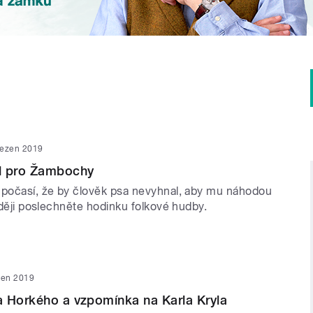
řezen 2019
l pro Žambochy
 počasí, že by člověk psa nevyhnal, aby mu náhodou
raději poslechněte hodinku folkové hudby.
zen 2019
 Horkého a vzpomínka na Karla Kryla