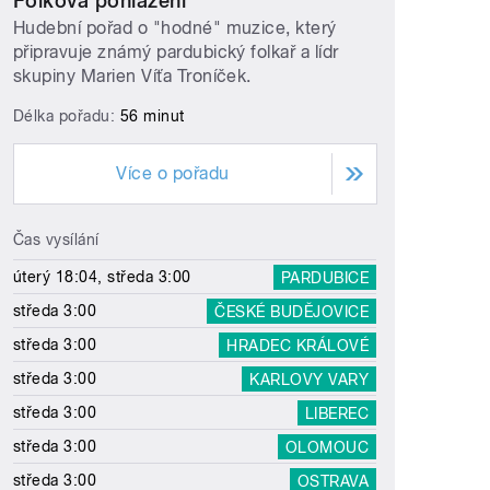
Folková pohlazení
Hudební pořad o "hodné" muzice, který
připravuje známý pardubický folkař a lídr
skupiny Marien Víťa Troníček.
Délka pořadu:
56 minut
Více o pořadu
Čas vysílání
úterý 18:04, středa 3:00
PARDUBICE
středa 3:00
ČESKÉ BUDĚJOVICE
středa 3:00
HRADEC KRÁLOVÉ
středa 3:00
KARLOVY VARY
středa 3:00
LIBEREC
středa 3:00
OLOMOUC
středa 3:00
OSTRAVA