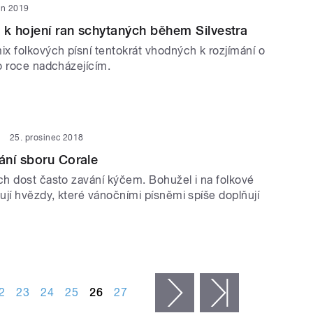
en 2019
 k hojení ran schytaných během Silvestra
x folkových písní tentokrát vhodných k rozjímání o
o roce nadcházejícím.
25. prosinec 2018
ání sboru Corale
h dost často zavání kýčem. Bohužel i na folkové
ují hvězdy, které vánočními písněmi spíše doplňují
2
23
24
25
26
27
následující ›
poslední »