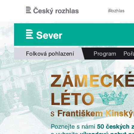
Přejít k hlavnímu obsahu
iRozhlas
Folková pohlazení
Program
Poř