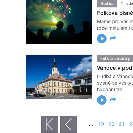
Hudba
1. led
Folkové písně
Máme pro vás mi
roce minulém i 
Folk a country
Vánoce v pod
Hudba o Vánocíc
scéně se vyskyt
hudební trh.
STRÁNKY
…
19
20
21
2
« první
‹ předchozí