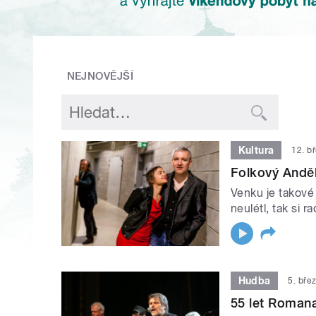
NEJNOVĚJŠÍ
Kultura
12. b
Folkový Andě
Venku je takové
neulétl, tak si 
Hudba
5. bře
55 let Romana