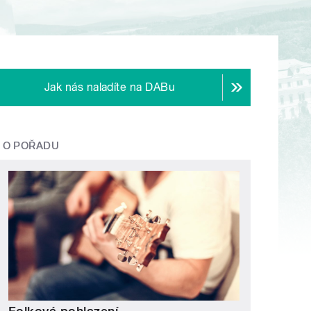
Jak nás naladíte na DABu
O POŘADU