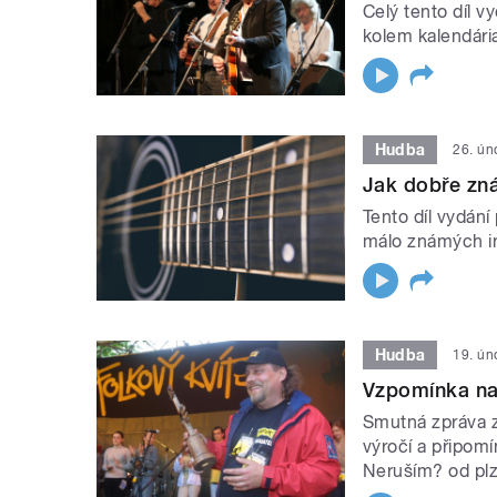
Celý tento díl v
kolem kalendár
Hudba
26. ún
Jak dobře zn
Tento díl vydán
málo známých in
Hudba
19. ún
Vzpomínka na 
Smutná zpráva z
výročí a připom
Neruším? od plz