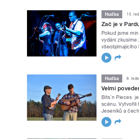
Hudba
15. le
Zač je v Pardu
Pokud jsme minu
vydání zkusíme 
všeobjímajícího
Hudba
8. led
Velmi povede
Bits´n Pieces j
scénu. Vytvořil
Jeseníků a čech