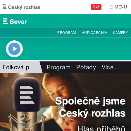
Přejít k hlavnímu obsahu
MENU
ŽIVĚ
PROGRAM
AUDIOARCHIV
KAMERY
Folková pohlazení
Program
Pořady
Více
…