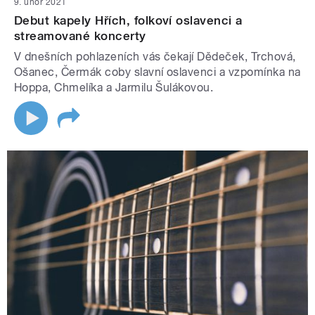
9. únor 2021
Debut kapely Hřích, folkoví oslavenci a
streamované koncerty
V dnešních pohlazeních vás čekají Dědeček, Trchová,
Ošanec, Čermák coby slavní oslavenci a vzpomínka na
Hoppa, Chmelíka a Jarmilu Šulákovou.