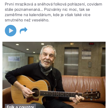
První mrazíková a sněhová folková pohlazení, covidem
stále poznamenaná... Pozvánky nic moc, tak se
zaměříme na kalendárium, kde je však také více
smutného než veselého.
Folk a country