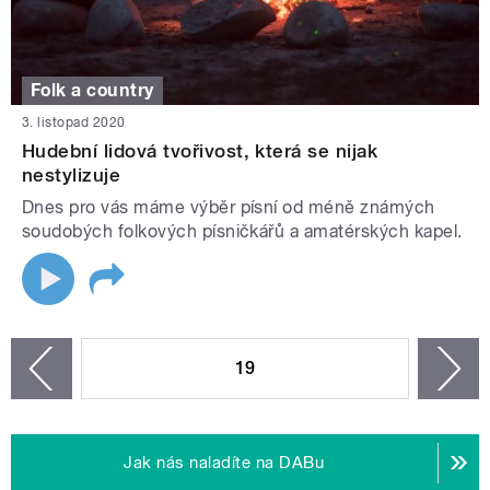
Folk a country
3. listopad 2020
Hudební lidová tvořivost, která se nijak
nestylizuje
Dnes pro vás máme výběr písní od méně známých
soudobých folkových písničkářů a amatérských kapel.
STRÁNKY
19
n
zí
Jak nás naladíte na DABu