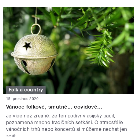
Folk a country
15. prosinec 2020
Vánoce folkové, smutné... covidové...
Je více než zřejmé, že ten podivný asijský bacil,
poznamená mnoho tradičních setkání. O atmosféře
vánočních trhů nebo koncertů si můžeme nechat jen
zdát.